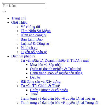
Trang chủ
Giới Thiệu
Về chúng tôi
Tầm Nhìn Sứ Mệnh
Hình ảnh công ty
Ban Lãnh Đạo
Luật sư & Cộng sự
Phí dịch vụ
Tuyên bố pháp lý
Dịch vụ pháp lý
Tư vấn Đầu tư, Doanh nghiệp & Thương mại
Mua bán và Sáp nhập
Quản trị doanh nghiệp & Tuân thủ
Cạnh tranh, bảo vệ người tiêu dùng
Đầu tư
Bất động sản và Xây dựng
Tư vấn Tài Chính & Thuế
Chứng khoán & cổ phiếu
Thuế
Tranh tụng và đại diện bảo vệ quyền lợi tại Toà án
Tranh tụng và đại diện bảo vệ quyền lợi tại Trọng tài