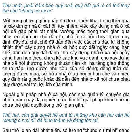
Thứ nhất, phải đảm bảo quỹ nhà, quỹ đất giá rẻ có thể thay
thế cho “chung cư mi ni”
Một trong những giải pháp đã được triển khai trong thời qua
là xây dựng nhà ở xã hội; tuy nhiên, việc xây dựng nhà ở xã
hội đã gặp phải rất nhiều vướng mắc trong thời gian qua
như: ưu đãi cho chủ đầu tư nhà ở xã hội chưa được quy
định đầy đủ, chặt chẽ đã dẫn đến việc các chủ đầu tư không
“thiết tha” xây dựng nhà ở xã hội; quỹ đất ngày càng hạn
chế, dẫn đến quỹ đất dành cho xây dựng nhà ở xã hội ngày
càng hạn hẹp theo, chưa kể các khu vực dành cho xây dựng
nhà xã hội thường không thuận tiện khi hạ tầng giao thông
chưa đáp ứng được nhu cầu của số đông; đồng thời đối
tượng được mua, sở hữu nhà ở xã hội bị hạn chế và nhiều
quy định ràng buộc khác đã dẫn đến nhà ở xã hội chưa phát
huy được vai trò, lợi ích của mình.
Ngoài giải pháp nhà ở xã hội, các nhà quản lý, chuyên gia
nhiều năm nay đã nghiên cứu, tìm tòi giải pháp khác nhưng
chưa thể giải quyết trong thời gian gần.
Thứ hai, cần giải quyết hệ quả từ những khu căn hộ/ căn hộ
“chung cư mi ni” đã hình thành và đang tồn tại.
Sau thời gian dài phát triển, số lượng “chung cư mi ni” đang