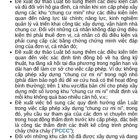
Đề xuất dự thảo Luật bổ sung thêm các điều kiện cần
và đủ đối với hộ gia đình, cá nhân khi xin cấp phép xây
dựng các khu “chung cư mini” như các điều kiện liên
quan đến năng lực tài chính; năng lực, kinh nghiệm
quản lý và triển khai công tác xây dựng, vận hành nhà
chung cư. Đối với những cá nhân không đáp ứng điều
kiện thì phải thuê đơn vị, cá nhân có đủ điều kiện và
phải cung cấp các bằng chứng chứng minh việc đáp
ứng của đơn vị, cá nhân đó;
Đề xuất dự thảo Luật bổ sung thêm các điều kiện liên
quan đến việc xác định tính đồng bộ về hạ tầng kỹ
thuật, hạ tầng xã hội tại địa phương trong ngắn hạn và
dài hạn để làm cơ sở cho việc cấp phép. Ví dụ: không
cấp phép xây dựng “chung cư mi ni” trong ngõ nhỏ
(phải đảm bảo ngõ đủ để xe cứu hoả có thể hoạt động
bình thường); trên 1 khu vực/địa bàn chỉ cho phép xây
dựng một số lượng khu “chung cư mi ni” nhất định và
mỗi khu không quá bao nhiêu căn hộ, v.v.;
Đề xuất việc bổ sung các quy định hướng dẫn Luật
trong việc cấp phép xây dựng “chung cư mi ni”, trong
đó, yêu cầu sự tham gia của các đơn vị chuyên môn
trong hoạt động thẩm định trước khi cấp phép, đặc biệt
là công tác thẩm định các thiết kế công trình phòng
cháy chữa cháy ("
PCCC
”);
Đối với những khu căn hộ đã được xây dựng và đang