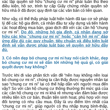
xác lập quyền sở hữu “chung cư mi ni” phải tuân thủ theo
điều kiện, hồ sơ, trình tự cấp Giấy chứng nhận quyền sở
hữu nhà ở đã được quy định tại các văn bản có liên quan.
Như vậy, có thể thấy pháp luật hiện hành đã tạo cơ sở pháp
lý để các hộ gia đình, cá nhân đầu tư xây dựng và tiến hành
các hoạt động mua bán, giao dịch đối với các căn hộ “chung
cư mi ni”.
Do đó, những hộ gia đình, cá nhân đang sở
hữu các khu “chung cư mi ni” hoặc “căn hộ mi ni” đáp
ứng đầy đủ các quy chuẩn, tiêu chuẩn và điều kiện luật
định sẽ vẫn được pháp luật bảo vệ quyền sở hữu đầy
đủ.
3. Có nên dẹp bỏ chung cư mi ni hay nói cách khác, dẹp
bỏ chung cư mi ni sẽ dẫn tới những hệ quả gì, có giải
quyết được hay không?
Trước khi đi vào phân tích vấn đề “nên hay không nên loại
bỏ chung cư mi ni”, chúng ta cần thấy được nguyên nhân tại
sao “chung cư mi ni” lại có thể hấp dẫn với người mua đến
vậy? So với căn hộ chung cư thông thường thì mức giá của
các căn hộ chung cư mi ni khá rẻ nhưng vẫn đảm bảo được
nhiều tiện ích cơ bản, thuận tiện sinh hoạt, phù hợp với mọi
đối tượng có nhu cầu mua. Đây là ưu điểm lớn nhất của
“chung cư mi ni”, giúp người có thu nhập trung bình-thấp,