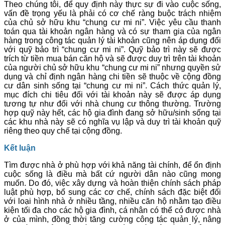
Theo chúng tôi, để quy định này thực sự đi vào cuộc sống,
vấn đề trọng yếu là phải có cơ chế ràng buộc trách nhiệm
của chủ sở hữu khu “chung cư mi ni”. Việc yêu cầu thanh
toán qua tài khoản ngân hàng và có sự tham gia của ngân
hàng trong công tác quản lý tài khoản cũng nên áp dụng đối
với quỹ bảo trì “chung cư mi ni”. Quỹ bảo trì này sẽ được
trích từ tiền mua bán căn hộ và sẽ được duy trì trên tài khoản
của người chủ sở hữu khu “chung cư mi ni” nhưng quyền sử
dụng và chỉ định ngân hàng chi tiền sẽ thuộc về cộng đồng
cư dân sinh sống tại “chung cư mi ni”. Cách thức quản lý,
mục đích chi tiêu đối với tài khoản này sẽ được áp dụng
tương tự như đối với nhà chung cư thông thường. Trường
hợp quỹ này hết, các hộ gia đình đang sở hữu/sinh sống tại
các khu nhà này sẽ có nghĩa vụ lập và duy trì tài khoản quỹ
riêng theo quy chế tại cộng đồng.
Kết luận
Tìm được nhà ở phù hợp với khả năng tài chính, để ổn định
cuộc sống là điều mà bất cứ người dân nào cũng mong
muốn. Do đó, việc xây dựng và hoàn thiện chính sách pháp
luật phù hợp, bổ sung các cơ chế, chính sách đặc biệt đối
với loại hình nhà ở nhiều tầng, nhiều căn hộ nhằm tạo điều
kiện tối đa cho các hộ gia đình, cá nhân có thể có được nhà
ở của mình, đồng thời tăng cường công tác quản lý, nâng