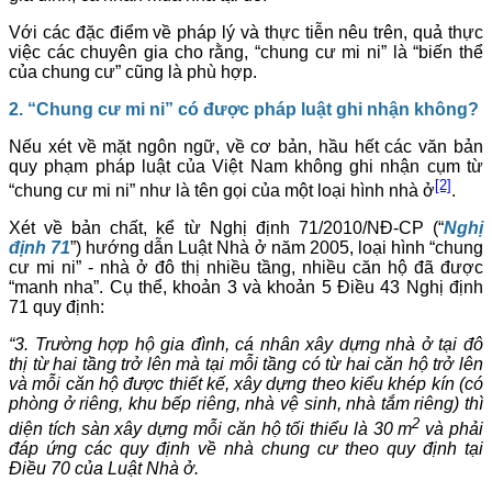
Với các đặc điểm về pháp lý và thực tiễn nêu trên, quả thực
việc các chuyên gia cho rằng, “chung cư mi ni” là “biến thể
của chung cư” cũng là phù hợp.
2. “Chung cư mi ni” có được pháp luật ghi nhận không?
Nếu xét về mặt ngôn ngữ, về cơ bản, hầu hết các văn bản
quy phạm pháp luật của Việt Nam không ghi nhận cụm từ
[2]
“chung cư mi ni” như là tên gọi của một loại hình nhà ở
.
Xét về bản chất, kể từ Nghị định 71/2010/NĐ-CP (“
Nghị
định 71
”) hướng dẫn Luật Nhà ở năm 2005, loại hình “chung
cư mi ni” - nhà ở đô thị nhiều tầng, nhiều căn hộ đã được
“manh nha”. Cụ thể, khoản 3 và khoản 5 Điều 43 Nghị định
71 quy định:
“3. Trường hợp hộ gia đình, cá nhân xây dựng nhà ở tại đô
thị từ hai tầng trở lên mà tại mỗi tầng có từ hai căn hộ trở lên
và mỗi căn hộ được thiết kế, xây dựng theo kiểu khép kín (có
phòng ở riêng, khu bếp riêng, nhà vệ sinh, nhà tắm riêng) thì
2
diện tích sàn xây dựng mỗi căn hộ tối thiểu là 30 m
và phải
đáp ứng các quy định về nhà chung cư theo quy định tại
Điều 70 của Luật Nhà ở.