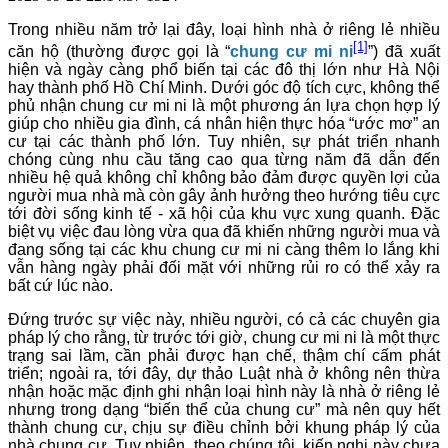
Trong nhiều năm trở lại đây, loại hình nhà ở riêng lẻ nhiều
[1]
căn hộ (thường được gọi là “
chung cư mi ni
”) đã xuất
hiện và ngày càng phổ biến tại các đô thị lớn như Hà Nội
hay thành phố Hồ Chí Minh. Dưới góc độ tích cực, không thể
phủ nhận chung cư mi ni là một phương án lựa chọn hợp lý
giúp cho nhiều gia đình, cá nhân hiện thực hóa “ước mơ” an
cư tại các thành phố lớn. Tuy nhiên, sự phát triển nhanh
chóng cùng nhu cầu tăng cao qua từng năm đã dẫn đến
nhiều hệ quả không chỉ không bảo đảm được quyền lợi của
người mua nhà mà còn gây ảnh hưởng theo hướng tiêu cực
tới đời sống kinh tế - xã hội của khu vực xung quanh. Đặc
biệt vụ việc đau lòng vừa qua đã khiến những người mua và
đang sống tại các khu chung cư mi ni càng thêm lo lắng khi
vẫn hàng ngày phải đối mặt với những rủi ro có thể xảy ra
bất cứ lúc nào.
Đứng trước sự việc này, nhiều người, có cả các chuyên gia
pháp lý cho rằng, từ trước tới giờ, chung cư mi ni là một thực
trạng sai lầm, cần phải được hạn chế, thậm chí cấm phát
triển; ngoài ra, tới đây, dự thảo Luật nhà ở không nên thừa
nhận hoặc mặc định ghi nhận loại hình này là nhà ở riêng lẻ
nhưng trong dạng “biến thể của chung cư” mà nên quy hết
thành chung cư, chịu sự điều chỉnh bởi khung pháp lý của
nhà chung cư. Tuy nhiên, theo chúng tôi, kiến nghị này chưa