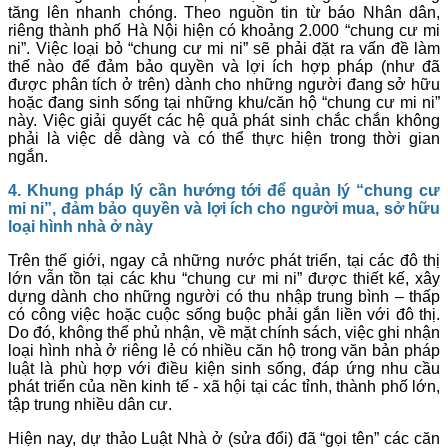
tăng lên nhanh chóng. Theo nguồn tin từ báo Nhân dân,
riêng thành phố Hà Nội hiện có khoảng 2.000 “chung cư mi
ni”. Việc loại bỏ “chung cư mi ni” sẽ phải đặt ra vấn đề làm
thế nào để đảm bảo quyền và lợi ích hợp pháp (như đã
được phân tích ở trên) dành cho những người đang sở hữu
hoặc đang sinh sống tại những khu/căn hộ “chung cư mi ni”
này. Việc giải quyết các hệ quả phát sinh chắc chắn không
phải là việc dễ dàng và có thể thực hiện trong thời gian
ngắn.
4. Khung pháp lý cần hướng tới để quản lý “chung cư
mi ni”, đảm bảo quyền và lợi ích cho người mua, sở hữu
loại hình nhà ở này
Trên thế giới, ngay cả những nước phát triển, tại các đô thị
lớn vẫn tồn tại các khu “chung cư mi ni” được thiết kế, xây
dựng dành cho những người có thu nhập trung bình – thấp
có công việc hoặc cuộc sống buộc phải gắn liền với đô thị.
Do đó, không thể phủ nhận, về mặt chính sách, việc ghi nhận
loại hình nhà ở riêng lẻ có nhiều căn hộ trong văn bản pháp
luật là phù hợp với điều kiện sinh sống, đáp ứng nhu cầu
phát triển của nền kinh tế - xã hội tại các tỉnh, thành phố lớn,
tập trung nhiều dân cư.
Hiện nay, dự thảo Luật Nhà ở (sửa đổi) đã “gọi tên” các căn