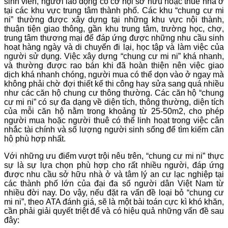
sinh viên, người lao động có cơ hội sở hữu hoặc thuê nhà ở
tại các khu vực trung tâm thành phố. Các khu “chung cư mi
ni” thường được xây dựng tại những khu vực nội thành,
thuận tiện giao thông, gần khu trung tâm, trường học, chợ,
trung tâm thương mại để đáp ứng được những nhu cầu sinh
hoạt hàng ngày và di chuyển đi lại, học tập và làm việc của
người sử dụng. Việc xây dựng “chung cư mi ni” khá nhanh,
và thường được rao bán khi đã hoàn thiện nên việc giao
dịch khá nhanh chóng, người mua có thể dọn vào ở ngay mà
không phải chờ đợi thiết kế thi công hay sửa sang quá nhiều
như các căn hộ chung cư thông thường. Các căn hộ “chung
cư mi ni” có sự đa dạng về diện tích, thông thường, diện tích
của mỗi căn hộ nằm trong khoảng từ 25-50m2, cho phép
người mua hoặc người thuê có thể linh hoạt trong việc cân
nhắc tài chính và số lượng người sinh sống để tìm kiếm căn
hộ phù hợp nhất.
Với những ưu điểm vượt trội nêu trên, “chung cư mi ni” thực
sự là sự lựa chọn phù hợp cho rất nhiều người, đáp ứng
được nhu cầu sở hữu nhà ở và tâm lý an cư lạc nghiệp tại
các thành phố lớn của đại đa số người dân Việt Nam từ
nhiều đời nay. Do vậy, nếu đặt ra vấn đề loại bỏ “chung cư
mi ni”, theo ATA đánh giá, sẽ là một bài toán cực kì khó khăn,
cần phải giải quyết triệt để và có hiệu quả những vấn đề sau
đây: