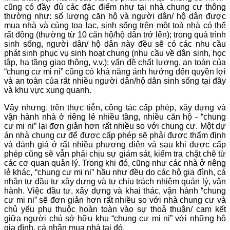
cũng có đầy đủ các đặc điểm như tại nhà chung cư thông
thường như: số lượng căn hộ và người dân/ hộ dân được
mua nhà và cùng toạ lạc, sinh sống trên một toà nhà có thể
rất đông (thường từ 10 căn hộ/hộ dân trở lên); trong quá trình
sinh sống, người dân/ hộ dân này đều sẽ có các nhu cầu
phát sinh phục vụ sinh hoạt chung (nhu cầu về dân sinh, học
tập, hạ tầng giao thông, v.v.); vấn đề chất lượng, an toàn của
“chung cư mi ni” cũng có khả năng ảnh hưởng đến quyền lợi
và an toàn của rất nhiều người dân/hộ dân sinh sống tại đây
và khu vực xung quanh.
Vậy nhưng, trên thực tiễn, công tác cấp phép, xây dựng và
vận hành nhà ở riêng lẻ nhiều tầng, nhiều căn hộ - “chung
cư mi ni” lại đơn giản hơn rất nhiều so với chung cư. Một dự
án nhà chung cư để được cấp phép sẽ phải được thẩm định
và đánh giá ở rất nhiều phương diện và sau khi được cấp
phép cũng sẽ vẫn phải chịu sự giám sát, kiểm tra chặt chẽ từ
các cơ quan quản lý. Trong khi đó, cũng như các nhà ở riêng
lẻ khác, “chung cư mi ni” hầu như đều do các hộ gia đình, cá
nhân tự đầu tư xây dựng và tự chịu trách nhiệm quản lý, vận
hành. Việc đầu tư, xây dựng và khai thác, vận hành “chung
cư mi ni” sẽ đơn giản hơn rất nhiều so với nhà chung cư và
chủ yếu phụ thuộc hoàn toàn vào sự thoả thuận/ cam kết
giữa người chủ sở hữu khu “chung cư mi ni” với những hộ
gia đình, cá nhân mua nhà tại đó.