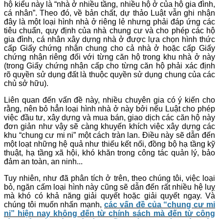
hộ kiểu này là “nhà ở nhiều tầng, nhiều hộ ở của hộ gia đình,
cá nhân”. Theo đó, về bản chất, dự thảo Luật vẫn ghi nhận
đây là một loại hình nhà ở riêng lẻ nhưng phải đáp ứng các
tiêu chuẩn, quy định của nhà chung cư và cho phép các hộ
gia đình, cá nhân xây dựng nhà ở được lựa chọn hình thức
cấp Giấy chứng nhận chung cho cả nhà ở hoặc cấp Giấy
chứng nhận riêng đối với từng căn hộ trong khu nhà ở này
(trong Giấy chứng nhận cấp cho từng căn hộ phải xác định
rõ quyền sử dụng đất là thuộc quyền sử dụng chung của các
chủ sở hữu).
Liên quan đến vấn đề này, nhiều chuyên gia có ý kiến cho
rằng, nên bỏ hẳn loại hình nhà ở này bởi nếu Luật cho phép
việc đầu tư, xây dựng và mua bán, giao dịch các căn hộ này
đơn giản như vậy sẽ càng khuyến khích việc xây dựng các
khu “chung cư mi ni” một cách tràn lan. Điều này sẽ dẫn đến
một loạt những hệ quả như thiếu kết nối, đồng bộ hạ tầng kỹ
thuật, hạ tầng xã hội, khó khăn trong công tác quản lý, bảo
đảm an toàn, an ninh...
Tuy nhiên, như đã phân tích ở trên, theo chúng tôi, việc loại
bỏ, ngăn cấm loại hình này cũng sẽ dẫn đến rất nhiều hệ luỵ
mà khó có khả năng giải quyết hoặc giải quyết ngay. Và
chúng tôi muốn nhấn mạnh,
các vấn đề của “chung cư mi
ni” hiện nay không đến từ chính sách mà đến từ công