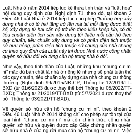
Luật Nhà ở năm 2014 tiếp tục kế thừa tinh thần và “luật hóa”
nội dung quy định của Nghị định 71; theo đó, tại khoản 2
Điều 46 Luật Nhà ở 2014 tiếp tục cho phép “
trường hợp xây
dựng nhà ở có từ hai tầng trở lên mà tại mỗi tầng được thiết
kế, xây dựng từ hai căn hộ trở lên theo kiểu khép kín, có đủ
tiêu chuẩn diện tích sàn xây dựng tối thiểu mỗi căn hộ theo
quy chuẩn, tiêu chuẩn xây dựng và có phần diện tích thuộc
sở hữu riêng, phần diện tích thuộc sở chung của nhà chung
cư theo quy định của Luật này thì được Nhà nước công nhận
quyền sở hữu đối với từng căn hộ trong nhà ở đó”
.
Như vậy, theo tinh thần của Luật, những khu “chung cư mi
ni” mặc dù bản chất là nhà ở riêng lẻ nhưng sẽ phải tuân thủ
các quy chuẩn, tiêu chuẩn xây dựng của nhà chung cư thông
thường (Nghị định 99/2015/NĐ-CP; Thông tư 12/2019/TT-
BXD (từ 01/6/2023 được thay thế bởi Thông tư 05/2022/TT-
BXD); Thông tư 21/2019/TT-BXD (từ 5/7/2021 được thay thế
bởi Thông tư 03/2021/TT-BXD).
Về quyền sở hữu căn hộ “chung cư mi ni”, theo khoản 2
Điều 46 Luật Nhà ở 2014 không chỉ cho phép sự tồn tại của
loại hình “chung cư mi ni” mà còn chính thức công nhận
quyền sở hữu và quyền được cấp Giấy chứng nhận quyền
sở hữu nhà ở của người mua căn hộ “chung cư mi ni”. Việc