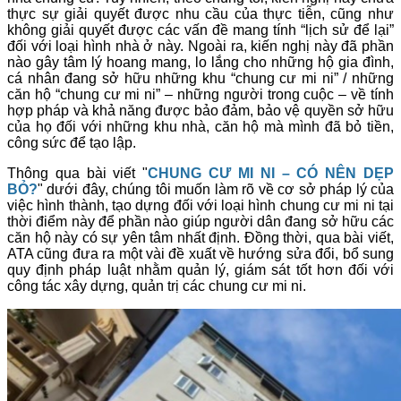
thực sự giải quyết được nhu cầu của thực tiễn, cũng như
không giải quyết được các vấn đề mang tính “lịch sử để lại”
đối với loại hình nhà ở này. Ngoài ra, kiến nghị này đã phần
nào gây tâm lý hoang mang, lo lắng cho những hộ gia đình,
cá nhân đang sở hữu những khu “chung cư mi ni” / những
căn hộ “chung cư mi ni” – những người trong cuộc – về tính
hợp pháp và khả năng được bảo đảm, bảo vệ quyền sở hữu
của họ đối với những khu nhà, căn hộ mà mình đã bỏ tiền,
công sức để tạo lập.
Thông qua bài viết "
CHUNG CƯ MI NI – CÓ NÊN DẸP
BỎ?
" dưới đây, chúng tôi muốn làm rõ về cơ sở pháp lý của
việc hình thành, tạo dựng đối với loại hình chung cư mi ni tại
thời điểm này để phần nào giúp người dân đang sở hữu các
căn hộ này có sự yên tâm nhất định. Đồng thời, qua bài viết,
ATA cũng đưa ra một vài đề xuất về hướng sửa đổi, bổ sung
quy định pháp luật nhằm quản lý, giám sát tốt hơn đối với
công tác xây dựng, quản trị các chung cư mi ni.