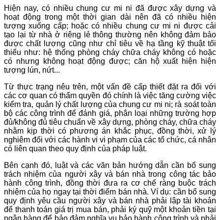
Hiện nay, có nhiều chung cư mi ni đã được xây dựng và
hoạt động trong một thời gian dài nên đã có nhiều hiện
tượng xuống cấp; hoặc có nhiều chung cư mi ni được cải
tạo lại từ nhà ở riêng lẻ thông thường nên không đảm bảo
được chất lượng cũng như chỉ tiêu về hạ tầng kỹ thuật tối
thiểu như: hệ thống phòng cháy chữa cháy không có hoặc
có nhưng không hoạt động được; căn hộ xuất hiện hiện
tượng lún, nứt...
Từ thực trạng nêu trên, một vấn đề cấp thiết đặt ra đối với
các cơ quan có thẩm quyền đó chính là việc tăng cường việc
kiểm tra, quản lý chất lượng của chung cư mi ni; rà soát toàn
bộ các công trình để đánh giá, phân loại những trường hợp
đủ/không đủ tiêu chuẩn về xây dựng, phòng cháy, chữa cháy
nhằm kịp thời có phương án khắc phục, đồng thời, xử lý
nghiêm đối với các hành vi vi phạm của các tổ chức, cá nhân
có liên quan theo quy định của pháp luật.
Bên cạnh đó, luật và các văn bản hướng dẫn cần bổ sung
trách nhiệm của người xây và bán nhà trong công tác bảo
hành công trình, đồng thời đưa ra cơ chế ràng buộc trách
nhiệm của họ ngay tại thời điểm bán nhà. Ví dụ: cần bổ sung
quy định yêu cầu người xây và bán nhà phải lập tài khoản
để thanh toán giá trị mua bán, phải ký quỹ một khoản tiền tại
ngân hàng để bảo đảm nghĩa vụ bảo hành công trình và phải