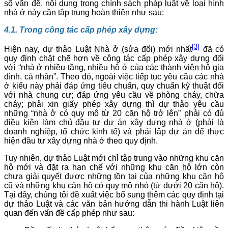
số vấn đề, nội dung trong chính sách pháp luật về loại hình
nhà ở này cần tập trung hoàn thiện như sau:
4.1. Trong công
tác cấp phép xây dựng:
[3]
Hiện nay, dự thảo Luật Nhà ở (sửa đổi) mới nhất
đã có
quy định chặt chẽ hơn về công tác cấp phép xây dựng đối
với “nhà ở nhiều tầng, nhiều hộ ở của các thành viên hộ gia
đình, cá nhân”. Theo đó, ngoài việc tiếp tục yêu cầu các nhà
ở kiểu này phải đáp ứng tiêu chuẩn, quy chuẩn kỹ thuật đối
với nhà chung cư; đáp ứng yêu cầu về phòng cháy, chữa
cháy; phải xin giấy phép xây dựng thì dự thảo yêu cầu
những “nhà ở có quy mô từ 20 căn hộ trở lên” phải có đủ
điều kiện làm chủ đầu tư dự án xây dựng nhà ở (phải là
doanh nghiệp, tổ chức kinh tế) và phải lập dự án để thực
hiện đầu tư xây dựng nhà ở theo quy định.
Tuy nhiên, dự thảo Luật mới chỉ tập trung vào những khu căn
hộ mới và đặt ra hạn chế với những khu căn hộ lớn còn
chưa giải quyết được những tồn tại của những khu căn hộ
cũ và những khu căn hộ có quy mô nhỏ (từ dưới 20 căn hộ).
Tại đây, chúng tôi đề xuất việc bổ sung thêm các quy định tại
dự thảo Luật và các văn bản hướng dẫn thi hành Luật liên
quan đến vấn đề cấp phép như sau: