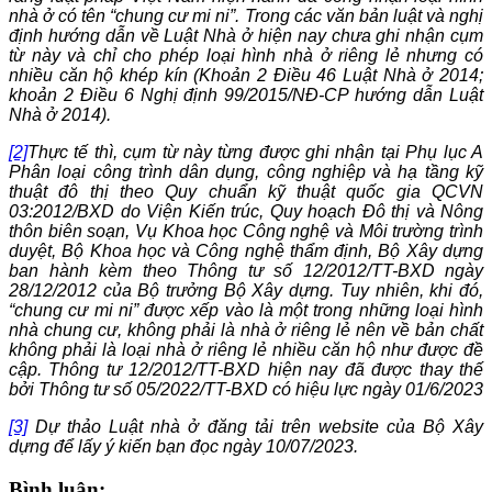
nhà ở có tên “chung cư mi ni”. Trong các văn bản luật và nghị
định hướng dẫn về Luật Nhà ở hiện nay chưa ghi nhận cụm
từ này và chỉ cho phép loại hình nhà ở riêng lẻ nhưng có
nhiều căn hộ khép kín (Khoản 2 Điều 46 Luật Nhà ở 2014;
khoản 2 Điều 6 Nghị định 99/2015/NĐ-CP hướng dẫn Luật
Nhà ở 2014).
[2]
Thực tế thì, cụm từ này từng được ghi nhận tại Phụ lục A
Phân loại công trình dân dụng, công nghiệp và hạ tầng kỹ
thuật đô thị theo Quy chuẩn kỹ thuật quốc gia QCVN
03:2012/BXD do Viện Kiến trúc, Quy hoạch Đô thị và Nông
thôn biên soạn, Vụ Khoa học Công nghệ và Môi trường trình
duyệt, Bộ Khoa học và Công nghệ thẩm định, Bộ Xây dựng
ban hành kèm theo Thông tư số 12/2012/TT-BXD ngày
28/12/2012 của Bộ trưởng Bộ Xây dựng. Tuy nhiên, khi đó,
“chung cư mi ni” được xếp vào là một trong những loại hình
nhà chung cư, không phải là nhà ở riêng lẻ nên về bản chất
không phải là loại nhà ở riêng lẻ nhiều căn hộ như được đề
cập. Thông tư 12/2012/TT-BXD hiện nay đã được thay thế
bởi Thông tư số 05/2022/TT-BXD có hiệu lực ngày 01/6/2023
[3]
Dự thảo Luật nhà ở đăng tải trên website của Bộ Xây
dựng để lấy ý kiến bạn đọc ngày 10/07/2023.
Bình luận: