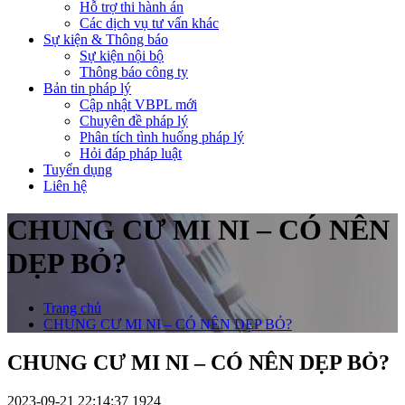
Hỗ trợ thi hành án
Các dịch vụ tư vấn khác
Sự kiện & Thông báo
Sự kiện nội bộ
Thông báo công ty
Bản tin pháp lý
Cập nhật VBPL mới
Chuyên đề pháp lý
Phân tích tình huống pháp lý
Hỏi đáp pháp luật
Tuyển dụng
Liên hệ
CHUNG CƯ MI NI – CÓ NÊN
DẸP BỎ?
Trang chủ
CHUNG CƯ MI NI – CÓ NÊN DẸP BỎ?
CHUNG CƯ MI NI – CÓ NÊN DẸP BỎ?
2023-09-21 22:14:37
1924