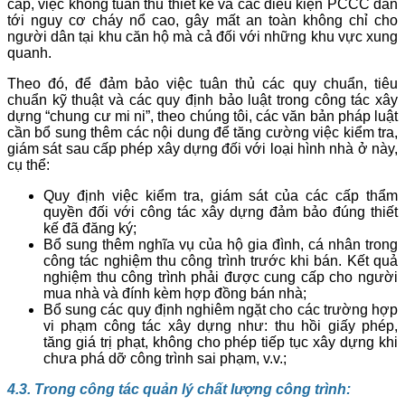
cấp, việc không tuân thủ thiết kế và các điều kiện PCCC dẫn
tới nguy cơ cháy nổ cao, gây mất an toàn không chỉ cho
người dân tại khu căn hộ mà cả đối với những khu vực xung
quanh.
Theo đó, để đảm bảo việc tuân thủ các quy chuẩn, tiêu
chuẩn kỹ thuật và các quy định bảo luật trong công tác xây
dựng “chung cư mi ni”, theo chúng tôi, các văn bản pháp luật
cần bổ sung thêm các nội dung để tăng cường việc kiểm tra,
giám sát sau cấp phép xây dựng đối với loại hình nhà ở này,
cụ thể:
Quy định việc kiểm tra, giám sát của các cấp thẩm
quyền đối với công tác xây dựng đảm bảo đúng thiết
kế đã đăng ký;
Bổ sung thêm nghĩa vụ của hộ gia đình, cá nhân trong
công tác nghiệm thu công trình trước khi bán. Kết quả
nghiệm thu công trình phải được cung cấp cho người
mua nhà và đính kèm hợp đồng bán nhà;
Bổ sung các quy định nghiêm ngặt cho các trường hợp
vi phạm công tác xây dựng như: thu hồi giấy phép,
tăng giá trị phạt, không cho phép tiếp tục xây dựng khi
chưa phá dỡ công trình sai phạm, v.v.;
4.3. Trong công tác quản lý chất lượng công trình: