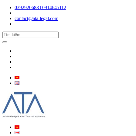
0392920688 | 0914645112
contact@ata-legal.com