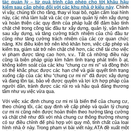
tác quản lý – từ quá trình cấp phép cho tới khâu hậu
kiểm sau cấp phép đối với các khu nhà ở kiểu này
.
Chính
vì vậy, chúng tôi cho rằng, thay vì loại bỏ, ngăn cấm loại hình
này, các nhà làm luật và các cơ quan quản lý nên xây dựng
và hoàn thiện các quy định của pháp luật để đảm bảo tính
chặt chẽ trong công tác đầu tư xây dựng, quản lý, vận hành
sau xây dựng, và tăng cường trách nhiệm của chủ đầu tư
cũng như tăng cường trách nhiệm của các cơ quan chức
năng. Khi điều kiện trở nên khó khăn hơn, việc cấp phép và
kiểm tra, giám sát trở nên chặt chẽ hơn, các chế tài cho việc
vi phạm được tăng cao hơn, v.v.. Tất cả những điều này
cũng là biện pháp giúp kìm hãm tình trạng phát triển ồ ạt,
không kiểm soát của các khu “chung cư mi ni” và đồng thời
có thể khắc phục được các hạn chế và giải quyết tình trạng
xuống cấp của các khu “chung cư mi ni” đã được xây dựng
và đang tồn tại, bảo vệ được quyền và lợi ích hợp pháp của
người dân, tránh được các rủi ro và hậu quả đáng thương
tâm như vụ việc vừa qua.
Với việc xác định chung cư mi ni là biến thể của chung cư,
theo chúng tôi, các quy định về cấp phép và quản lý chung
cư mi ni cũng nên được hoàn thiện theo hướng tăng cường
và chặt chẽ như đối với nhà chung cư thông thường nhưng
có sự điều chỉnh để phù hợp với quy mô, tính chất của loại
hình nhà ở này. Trong phạm vi bài viết này, ATA đề xuất một