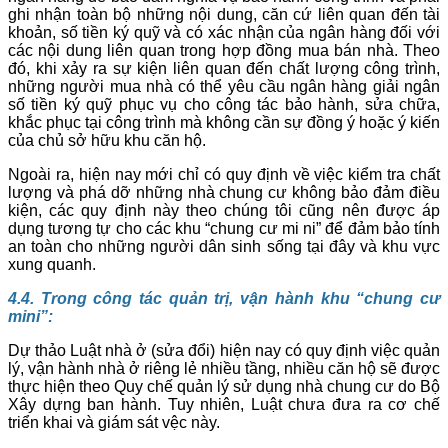
ghi nhận toàn bộ những nội dung, căn cứ liên quan đến tài
khoản, số tiền ký quỹ và có xác nhận của ngân hàng đối với
các nội dung liên quan trong hợp đồng mua bán nhà. Theo
đó, khi xảy ra sự kiện liên quan đến chất lượng công trình,
những người mua nhà có thể yêu cầu ngân hàng giải ngân
số tiền ký quỹ phục vụ cho công tác bảo hành, sửa chữa,
khắc phục tại công trình mà không cần sự đồng ý hoặc ý kiến
của chủ sở hữu khu căn hộ.
Ngoài ra, hiện nay mới chỉ có quy định về việc kiểm tra chất
lượng và phá dỡ những nhà chung cư không bảo đảm điều
kiện, các quy định này theo chúng tôi cũng nên được áp
dụng tương tự cho các khu “chung cư mi ni” để đảm bảo tính
an toàn cho những người dân sinh sống tại đây và khu vực
xung quanh.
4.4. Trong công tác quản trị, vận hành khu “chung cư
mini”:
Dự thảo Luật nhà ở (sửa đổi) hiện nay có quy định việc quản
lý, vận hành nhà ở riêng lẻ nhiều tầng, nhiều căn hộ sẽ được
thực hiện theo Quy chế quản lý sử dụng nhà chung cư do Bộ
Xây dựng ban hành. Tuy nhiên, Luật chưa đưa ra cơ chế
triển khai và giám sát vệc này.