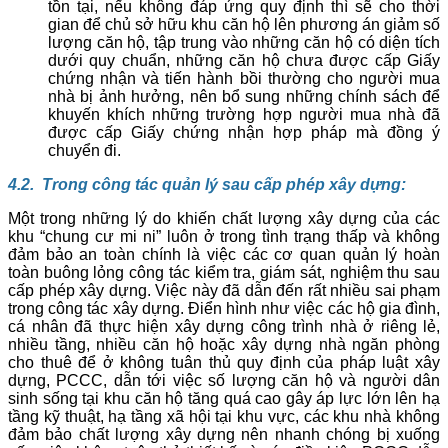
tồn tại, nếu không đáp ứng quy định thì sẽ cho thời
gian để chủ sở hữu khu căn hộ lên phương án giảm số
lượng căn hộ, tập trung vào những căn hộ có diện tích
dưới quy chuẩn, những căn hộ chưa được cấp Giấy
chứng nhận và tiến hành bồi thường cho người mua
nhà bị ảnh hưởng, nên bổ sung những chính sách để
khuyến khích những trường hợp người mua nhà đã
được cấp Giấy chứng nhận hợp pháp mà đồng ý
chuyển đi.
4.2. Trong công tác quản lý sau cấp phép xây dựng:
Một trong những lý do khiến chất lượng xây dựng của các
khu “chung cư mi ni” luôn ở trong tình trạng thấp và không
đảm bảo an toàn chính là việc các cơ quan quản lý hoàn
toàn buông lỏng công tác kiểm tra, giám sát, nghiệm thu sau
cấp phép xây dựng. Việc này đã dẫn đến rất nhiều sai phạm
trong công tác xây dựng. Điển hình như việc các hộ gia đình,
cá nhân đã thực hiện xây dựng công trình nhà ở riêng lẻ,
nhiều tầng, nhiều căn hộ hoặc xây dựng nhà ngăn phòng
cho thuê để ở không tuân thủ quy định của pháp luật xây
dựng, PCCC, dẫn tới việc số lượng căn hộ và người dân
sinh sống tại khu căn hộ tăng quá cao gây áp lực lớn lên hạ
tầng kỹ thuật, hạ tầng xã hội tại khu vực, các khu nhà không
đảm bảo chất lượng xây dựng nên nhanh chóng bị xuống