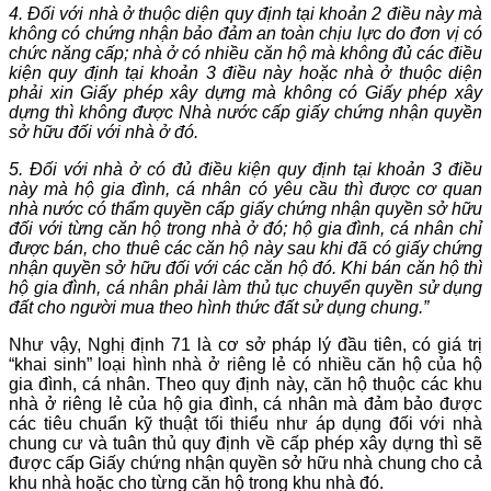
4. Đối với nhà ở thuộc diện quy định tại khoản 2 điều này mà
không có chứng nhận bảo đảm an toàn chịu lực do đơn vị có
chức năng cấp; nhà ở có nhiều căn hộ mà không đủ các điều
kiện quy định tại khoản 3 điều này hoặc nhà ở thuộc diện
phải xin Giấy phép xây dựng mà không có Giấy phép xây
dựng thì không được Nhà nước cấp giấy chứng nhận quyền
sở hữu đối với nhà ở đó.
5. Đối với nhà ở có đủ điều kiện quy định tại khoản 3 điều
này mà hộ gia đình, cá nhân có yêu cầu thì được cơ quan
nhà nước có thẩm quyền cấp giấy chứng nhận quyền sở hữu
đối với từng căn hộ trong nhà ở đó; hộ gia đình, cá nhân chỉ
được bán, cho thuê các căn hộ này sau khi đã có giấy chứng
nhận quyền sở hữu đối với các căn hộ đó. Khi bán căn hộ thì
hộ gia đình, cá nhân phải làm thủ tục chuyển quyền sử dụng
đất cho người mua theo hình thức đất sử dụng chung.”
Như vậy, Nghị định 71 là cơ sở pháp lý đầu tiên, có giá trị
“khai sinh” loại hình nhà ở riêng lẻ có nhiều căn hộ của hộ
gia đình, cá nhân. Theo quy định này, căn hộ thuộc các khu
nhà ở riêng lẻ của hộ gia đình, cá nhân mà đảm bảo được
các tiêu chuẩn kỹ thuật tối thiểu như áp dụng đối với nhà
chung cư và tuân thủ quy định về cấp phép xây dựng thì sẽ
được cấp Giấy chứng nhận quyền sở hữu nhà chung cho cả
khu nhà hoặc cho từng căn hộ trong khu nhà đó.