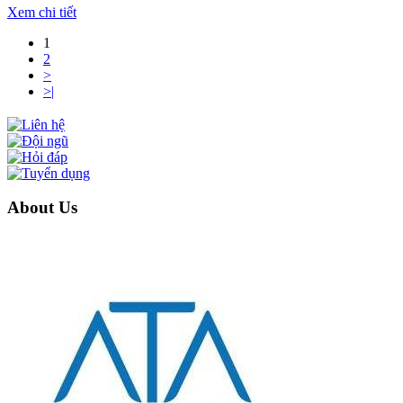
Xem chi tiết
1
2
>
>|
About Us