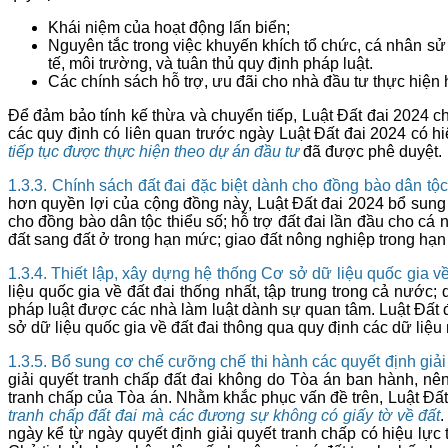
Khái niệm của hoạt động lấn biển;
Nguyên tắc trong việc khuyến khích tổ chức, cá nhân sử 
tế, môi trường, và tuân thủ quy định pháp luật.
Các chính sách hỗ trợ, ưu đãi cho nhà đầu tư thực hiện 
Để đảm bảo tính kế thừa và chuyển tiếp, Luật Đất đai 2024 
các quy định có liên quan trước ngày Luật Đất đai 2024 có hi
tiếp tục được thực hiện theo dự án đầu tư
đã được phê duyệt.
1.3.3. Chính sách đất đai đặc biệt dành cho đồng bào dân tộc
hơn quyền lợi của cộng đồng này, Luật Đất đai 2024 bổ sung
cho đồng bào dân tộc thiểu số; hỗ trợ đất đai lần đầu cho c
đất sang đất ở trong hạn mức; giao đất nông nghiệp trong hạn
1.3.4. Thiết lập, xây dựng hệ thống Cơ sở dữ liệu quốc gia về
liệu quốc gia về đất đai thống nhất, tập trung trong cả nước
pháp luật được các nhà làm luật dành sự quan tâm. Luật Đất đa
sở dữ liệu quốc gia về đất đai thông qua quy định các dữ liệu
1.3.5. Bổ sung cơ chế cưỡng chế thi hành các quyết định giả
giải quyết tranh chấp đất đai không do Tòa án ban hành, nên
tranh chấp của Tòa án. Nhằm khắc phục vấn đề trên, Luật Đất 
tranh chấp đất đai mà các đương sự không có giấy tờ về đất
.
ngày kể từ ngày quyết định giải quyết tranh chấp có hiệu lự