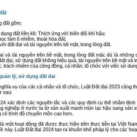
đất
g đất gồm:
ng đất liền kề; Thích ứng với biến đổi khí hậu;
ọc làm ô nhiễm, thoái hóa đất;
i đất đai và tài nguyên trên bề mặt, trong lòng đất.
ai và tài nguyên trên bề mặt, trong lòng đất mặc dù là những
 đai, sử dụng đất không hiệu quả, tài nguyên trên bề mặt và tro
 trách nhiệm của cộng đồng, cá nhân, tổ chức với việc sử dụng
uản lý, sử dụng đất đai
nghĩa vụ của các cá nhân và tổ chức, Luật Đất đai 2023 cũng 
ư sau:
024 xác định các nguyên tắc và các quy định cụ thể nhằm định h
 nghiệp ở nước ta từ sản xuất manh mún lạc hậu sang sản xuất 
g có trình độ chuyên môn cao hơn.
n là một hoạt động đã được thực hiện trên thực tiễn tại Việt 
ề này. Luật Đất đai 2024 tạo ra khuôn khổ pháp lý cho các hoạt