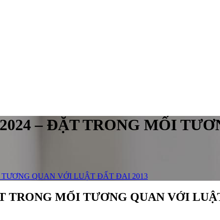
2024 – ĐẶT TRONG MỐI TƯƠ
 TƯƠNG QUAN VỚI LUẬT ĐẤT ĐAI 2013
ẶT TRONG MỐI TƯƠNG QUAN VỚI LUẬT