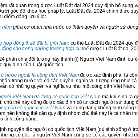
niệm rất quan trọng được Luật Đất đai 2024 quy định bổ sung 
ưới góc độ khoa học pháp lý, Luật Đất đai 2024 chính thức qu
ai điểm đáng lưu ý là:
ng năm
giữa cơ quan nhà nước có thẩm quyền và người sử dụng đấ
g hợp đồng thuê đất bị giới hạn
;
cụ thể Luật Đất đai 2024 quy 
 tặng cho trong những trường hợp cụ thể
được Luật Đất đai 202
024 phân chia đối tượng này thành (i) Người Việt Nam định cư 
 quy định của Luật quốc tịch.
 ở nước ngoài là công dân Việt Nam
được xác định phải là công
nhân trong nước và có các quyền, nghĩa vụ tương ứng như cá 
ẫn có những quyền và nghĩa vụ như một công dân Việt Nam.
người Việt Nam đã từng có quốc tịch Việt Nam
mà khi sinh ra q
ài; chủ thể này cũng được xác định có tư cách người sử dụng 
ng còn có quốc tịch Việt Nam
và cũng đang không sinh sống t
Nam nên không thể cần quy định nhóm chủ thể này là cá nhân tr
o tính công bằng.
c định nguyên tắc người có quốc tịch Việt Nam (dù sinh sống ở 
 nhưng có gốc là người Việt Nam cũng sẽ có các quyền nhất 