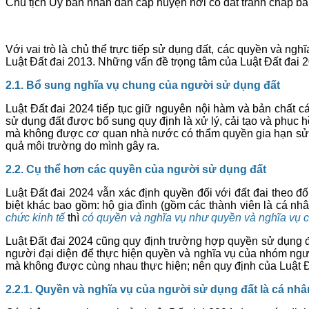
Chủ tịch Ủy ban nhân dân cấp huyện nơi có đất tranh chấp ban
Với vai trò là chủ thể trực tiếp sử dụng đất, các quyền và ng
Luật Đất đai 2013. Những vấn đề trọng tâm của Luật Đất đai 2
2.1. Bổ sung nghĩa vụ chung của người sử dụng đất
Luật Đất đai 2024 tiếp tục giữ nguyên nội hàm và bản chất c
sử dụng đất được bổ sung quy định là xử lý, cải tạo và phục hồ
mà không được cơ quan nhà nước có thẩm quyền gia hạn sử d
quả môi trường do mình gây ra.
2.2. Cụ thể hơn các quyền của người sử dụng đất
Luật Đất đai 2024 vẫn xác định quyền đối với đất đai theo 
biệt khác bao gồm: hộ gia đình (gồm các thành viên là cá nh
chức kinh tế
thì
có quyền và nghĩa vụ như quyền và nghĩa vụ c
Luật Đất đai 2024 cũng quy định trường hợp quyền sử dụng 
người đại diện để thực hiện quyền và nghĩa vụ của nhóm ng
mà không được cùng nhau thực hiện; nên quy định của Luật Đ
2.2.1. Quyền và nghĩa vụ của người sử dụng đất là cá nhâ