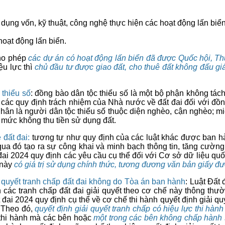
dụng vốn, kỹ thuật, công nghệ thực hiện các hoạt động lấn biển
hoạt động lấn biển.
cho phép
các
dự án có hoạt động lấn biển đã được Quốc hội, Th
ệu lực thì
chủ đầu tư được giao đất, cho thuê đất không đấu g
 thiểu số
: đồng bào dân tộc thiểu số là một bộ phận không tác
 các quy định trách nhiệm của Nhà nước về đất đai đối với đồn
á nhân là người dân tộc thiểu số thuộc diện nghèo, cận nghèo; 
 mức không thu tiền sử dụng đất.
 đất đai:
tương tự như quy định của các luật khác được ban hà
; qua đó tạo ra sự công khai và minh bạch thông tin, tăng cườ
i 2024 quy định các yêu cầu cụ thể đối với Cơ sở dữ liệu quốc 
 này
có giá trị sử dụng chính thức, tương đương văn bản giấy 
i quyết tranh chấp đất đai không do Tòa án ban hành
: Luật Đất
 các tranh chấp đất đai giải quyết theo cơ chế này thông thườn
đai 2024 quy định cụ thể về cơ chế thi hành quyết định giải qu
 Theo đó,
quyết định giải quyết tranh chấp có hiệu lực thi hà
c thi hành mà các bên hoặc
một trong các bên không chấp hành 