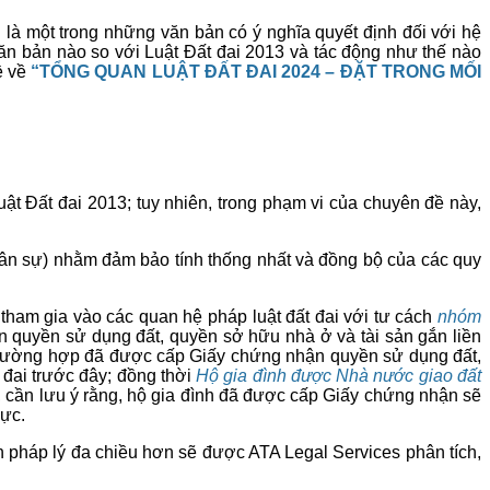
 là một trong những văn bản có ý nghĩa quyết định đối với hệ
ăn bản nào so với Luật Đất đai 2013 và tác động như thế nào
ề về
“TỔNG QUAN LUẬT ĐẤT ĐAI 2024 – ĐẶT TRONG MỐI
ật Đất đai 2013; tuy nhiên, trong phạm vi của chuyên đề này,
 dân sự) nhằm đảm bảo tính thống nhất và đồng bộ của các quy
ẽ tham gia vào các quan hệ pháp luật đất đai với tư cách
nhóm
n quyền sử dụng đất, quyền sở hữu nhà ở và tài sản gắn liền
g trường hợp đã được cấp Giấy chứng nhận quyền sử dụng đất,
t đai trước đây; đồng thời
Hộ gia đình được Nhà nước giao đất
 cần lưu ý rằng, hộ gia đình đã được cấp Giấy chứng nhận sẽ
lực.
 pháp lý đa chiều hơn sẽ được ATA Legal Services phân tích,