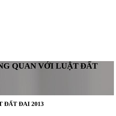
NG QUAN VỚI LUẬT ĐẤT
 ĐẤT ĐAI 2013