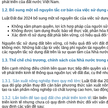
phát triển của đất nước Việt Nam.
1.2. Bổ sung một số nguyên tắc cơ bản của việc sử dụng 
Luật Đất đai 2024 bổ sung một số nguyên tắc của việc sử dụn
Không xâm phạm quyền, lợi ích hợp pháp của người sử dụ
Không được lạm dụng thuốc bảo vệ thực vật, phân hóa h
Xác định rõ sử dụng đất phải bền vững, có hiệu quả đối vớ
Nguyên tắc sử dụng đất bền vững, có hiệu quả đối với đất đ
không mới. Những bất cập từ việc lãng phí nguồn tài nguyên đất
các nguyên tắc sử dụng đất trên là sự quan tâm của Nhà nước,
1.3. Thể chế chủ trương, chính sách của Nhà nước trong q
Bên cạnh những điều chỉnh liên quan trực tiếp đến quyền và 
về phát triển kinh tế thông qua nguồn lực về đất đai, cụ thể nh
1.3.1. Sản xuất nông nghiệp theo quy mô lớn
: Luật Đất đai 2
qua đó góp phần thay đổi căn bản phương thức sản xuất nông
tạo ra sản phẩm nông nghiệp có chất lượng cao hơn, lao độn
1.3.2. Lấn biển để tạo quỹ đất cho phát triển kinh tế
: lấn biể
triển kinh tế nhưng chưa có quy định chính thức đối với vấn đ
quy định các vấn đề sau: