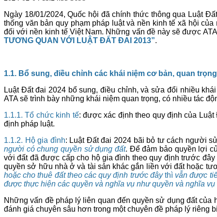
Ngày 18/01/2024, Quốc hội đã chính thức thông qua Luật Đất 
thống văn bản quy phạm pháp luật và nền kinh tế xã hội của
đối với nền kinh tế Việt Nam. Những vấn đề này sẽ được ATA L
TƯƠNG QUAN VỚI LUẬT ĐẤT ĐAI 2013”
.
1.1. Bổ sung, điều chỉnh các khái niệm cơ bản, quan trọng
Luật Đất đai 2024 bổ sung, điều chỉnh, và sửa đổi nhiều khá
ATA sẽ trình bày những khái niệm quan trọng, có nhiều tác đ
1.1.1. Tổ chức kinh tế
: được xác định theo quy định của Luật
định pháp luật.
1.1.2. Hộ gia đình
: Luật Đất đai 2024 bãi bỏ tư cách người sử
người có chung quyền sử dụng đất
. Để đảm bảo quyền lợi c
với đất đã được cấp cho hộ gia đình theo quy định trước đâ
quyền sở hữu nhà ở và tài sản khác gắn liền với đất hoặc tư
hoặc cho thuê đất theo các quy định trước đây
thì
vẫn được tiế
được thực hiện các quyền và nghĩa vụ như quyền và nghĩa vụ
Những vấn đề pháp lý liên quan đến quyền sử dụng đất của h
đánh giá chuyên sâu hơn trong một chuyên đề pháp lý riêng bi