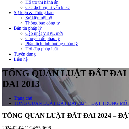
Hỗ trợ thi hành án
Các dịch vụ tư vấn khác
Sự kiện & Thông báo
Sự kiện nội bộ
Thông báo công ty
Bản tin pháp lý
Cập nhật VBPL mới
Chuyên đề pháp lý
Phân tích tình huống pháp lý
Hỏi đáp pháp luật
Tuyển dụng
Liên hệ
TỔNG QUAN LUẬT ĐẤT ĐAI 
ĐAI 2013
Trang chủ
TỔNG QUAN LUẬT ĐẤT ĐAI 2024 – ĐẶT TRONG MỐI
TỔNG QUAN LUẬT ĐẤT ĐAI 2024 – Đ
2024-02-04 11:24:55
3698