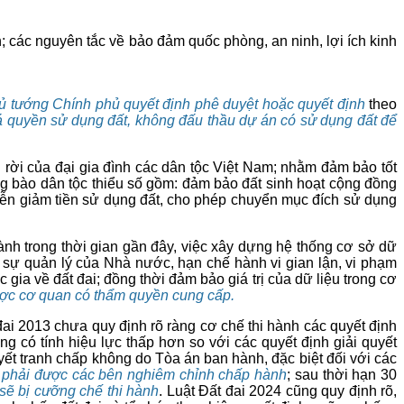
; các nguyên tắc về bảo đảm quốc phòng, an ninh, lợi ích kinh
ủ tướng Chính phủ quyết định phê duyệt hoặc quyết định
theo
iá quyền sử dụng đất, không đấu thầu dự án có sử dụng đất để
h rời của đại gia đình các dân tộc Việt Nam; nhằm đảm bảo tốt
g bào dân tộc thiểu số gồm: đảm bảo đất sinh hoạt cộng đồng
miễn giảm tiền sử dụng đất, cho phép chuyển mục đích sử dụng
nh trong thời gian gần đây, việc xây dựng hệ thống cơ sở dữ
ng sự quản lý của Nhà nước, hạn chế hành vi gian lận, vi phạm
gia về đất đai; đồng thời đảm bảo giá trị của dữ liệu trong cơ
được cơ quan có thẩm quyền cung cấp.
 đai 2013 chưa quy định rõ ràng cơ chế thi hành các quyết định
g có tính hiệu lực thấp hơn so với các quyết định giải quyết
yết tranh chấp không do Tòa án ban hành, đặc biệt đối với các
nh phải được các bên nghiêm chỉnh chấp hành
; sau thời hạn 30
sẽ bị cưỡng chế thi hành
. Luật Đất đai 2024 cũng quy định rõ,