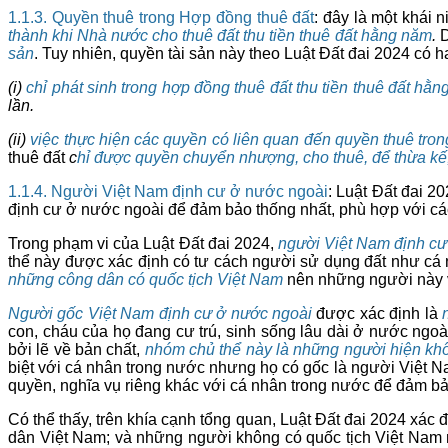
1.1.3. Quyền thuê trong Hợp đồng thuê đất
: đây là một khái 
thành khi Nhà nước cho thuê đất thu tiền thuê đất hằng năm
.
D
sản
. Tuy nhiên, quyền tài sản này theo Luật Đất đai 2024 có h
(i)
chỉ phát sinh trong hợp đồng thuê đất thu tiền thuê đất hằ
lần.
(ii)
việc thực hiện các quyền có liên quan đến quyền thuê tron
thuê đất
c
hỉ được quyền chuyển nhượng, cho thuê, để thừa kế,
1.1.4. Người Việt Nam định cư ở nước ngoài
: Luật Đất đai 2
định cư ở nước ngoài để đảm bảo thống nhất, phù hợp với các
Trong phạm vi của Luật Đất đai 2024,
n
gười Việt Nam định cư
thể này được xác định có tư cách người sử dụng đất như cá 
những công dân có quốc tịch Việt Nam
nên những người này v
Người gốc Việt Nam định cư ở nước ngoài
được xác định là
con, cháu của họ đang cư trú, sinh sống lâu dài ở nước ngo
bởi lẽ về bản chất,
nhóm chủ thể này là những người hiện khô
biệt với cá nhân trong nước nhưng họ có gốc là người Việt 
quyền, nghĩa vụ riêng khác với cá nhân trong nước để đảm bả
Có thể thấy, trên khía cạnh tổng quan, Luật Đất đai 2024 xá
dân Việt Nam; và những người không có quốc tịch Việt Nam