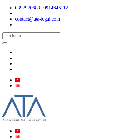
0392920688 | 0914645112
contact@ata-legal.com