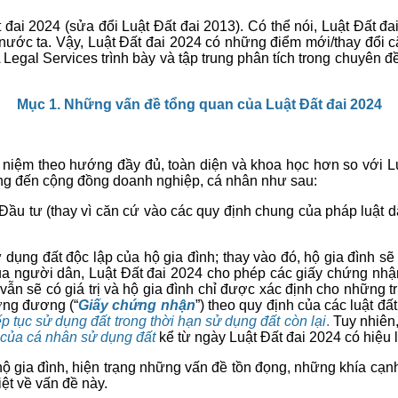
đai 2024 (sửa đổi Luật Đất đai 2013). Có thể nói, Luật Đất đai
 nước ta. Vậy, Luật Đất đai 2024 có những điểm mới/thay đổi c
egal Services trình bày và tập trung phân tích trong chuyên đ
Mục 1. Những vấn đề tổng quan của Luật Đất đai 2024
i niệm theo hướng đầy đủ, toàn diện và khoa học hơn so với Lu
ộng đến cộng đồng doanh nghiệp, cá nhân như sau:
 Đầu tư (thay vì căn cứ vào các quy định chung của pháp luật
 dụng đất độc lập của hộ gia đình; thay vào đó, hộ gia đình s
ủa người dân, Luật Đất đai 2024 cho phép các giấy chứng nhậ
y vẫn sẽ có giá trị và hộ gia đình chỉ được xác định cho nhữn
ơng đương (“
Giấy chứng nhận
”) theo quy định của các luật đấ
p tục sử dụng đất trong thời hạn sử dụng đất còn lại
.
Tuy nhiên,
 của cá nhân sử dụng đất
kể từ ngày Luật Đất đai 2024 có hiệu 
ộ gia đình, hiện trạng những vấn đề tồn đọng, những khía cạnh
ệt về vấn đề này.