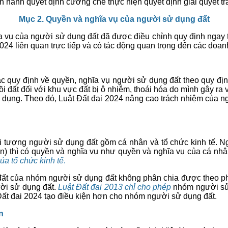
 hành quyết định cưỡng chế thực hiện quyết định giải quyết tr
Mục 2. Quyền và nghĩa vụ của người sử dụng đất
hĩa vụ của người sử dụng đất đã được điều chỉnh quy định ngay 
024 liên quan trực tiếp và có tác động quan trọng đến các doa
ác quy định về quyền, nghĩa vụ người sử dụng đất theo quy đị
i đất đối với khu vực đất bị ô nhiễm, thoái hóa do mình gây ra v
ụng. Theo đó, Luật Đất đai 2024 nâng cao trách nhiệm của ngư
đối tượng người sử dụng đất gồm cá nhân và tổ chức kinh tế. N
ân) thì có quyền và nghĩa vụ như quyền và nghĩa vụ của cá nh
ủa tổ chức kinh tế
.
đất của nhóm người sử dụng đất không phân chia được theo p
ười sử dụng đất.
Luật Đất đai 2013 chỉ cho phép
nhóm người sử 
ất đai 2024 tạo điều kiện hơn cho nhóm người sử dụng đất.
n