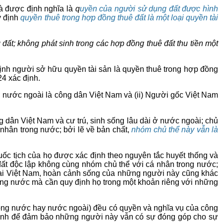
và được định nghĩa là
q
uyền của người sử dụng đất được hình
y định
quyền thuê trong hợp đồng thuê đất là một loại quyền tài
t; không phát sinh trong các hợp đồng thuê đất thu tiền một
định người sở hữu quyền tài sản là quyền thuê trong hợp đồng
4 xác định.
ở nước ngoài là công dân Việt Nam và (ii) Người gốc Việt Nam
 dân Việt Nam và cư trú, sinh sống lâu dài ở nước ngoài; chủ
nhân trong nước; bởi lẽ về bản chất,
nhóm chủ thể này vẫn là
uốc tịch của họ được xác định theo nguyên tắc huyết thống và
đất độc lập không cùng nhóm chủ thể với cá nhân trong nước;
ại Việt Nam, hoàn cảnh sống của những người này cũng khác
ong nước mà cần quy định họ trong một khoản riêng với những
trong nước hay nước ngoài) đều có quyền và nghĩa vụ của công
định để đảm bảo những người này vẫn có sự đóng góp cho sự