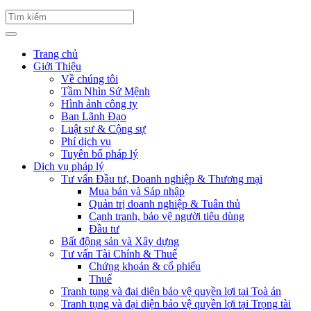
Trang chủ
Giới Thiệu
Về chúng tôi
Tầm Nhìn Sứ Mệnh
Hình ảnh công ty
Ban Lãnh Đạo
Luật sư & Cộng sự
Phí dịch vụ
Tuyên bố pháp lý
Dịch vụ pháp lý
Tư vấn Đầu tư, Doanh nghiệp & Thương mại
Mua bán và Sáp nhập
Quản trị doanh nghiệp & Tuân thủ
Cạnh tranh, bảo vệ người tiêu dùng
Đầu tư
Bất động sản và Xây dựng
Tư vấn Tài Chính & Thuế
Chứng khoán & cổ phiếu
Thuế
Tranh tụng và đại diện bảo vệ quyền lợi tại Toà án
Tranh tụng và đại diện bảo vệ quyền lợi tại Trọng tài