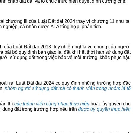
anh chấp đất đai và tổ chức thực hiện quyết định cưỡng chế.
tại chương III của Luật Đất đai 2024 thay vì chương 11 như tại
nh nghiệp, cá nhân được ATA tổng hợp, phân tích.
nh của Luật Đất đai 2013; tuy nhiên nghĩa vụ chung của người
à bãi bỏ quy định bàn giao lại đất khi hết thời hạn sử dụng đất
ời sử dụng đất trong việc bảo vệ môi trường, khắc phục hậu
goài ra, Luật Đất đai 2024 có quy định những trường hợp đặc
ân;
nhóm người sử dụng đất mà có thành viên trong nhóm là tổ
hần thì
các thành viên cùng nhau thực hiện
hoặc ủy quyền cho
dụng đất trong trường hợp nêu trên
được ủy quyền thực hiện