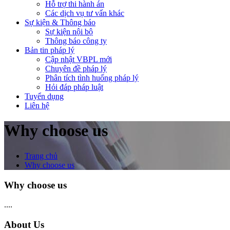
Hỗ trợ thi hành án
Các dịch vụ tư vấn khác
Sự kiện & Thông báo
Sự kiện nội bộ
Thông báo công ty
Bản tin pháp lý
Cập nhật VBPL mới
Chuyên đề pháp lý
Phân tích tình huống pháp lý
Hỏi đáp pháp luật
Tuyển dụng
Liên hệ
Why choose us
Trang chủ
Why choose us
Why choose us
....
About Us