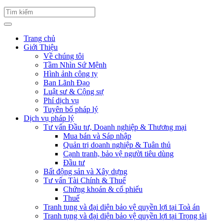
Trang chủ
Giới Thiệu
Về chúng tôi
Tầm Nhìn Sứ Mệnh
Hình ảnh công ty
Ban Lãnh Đạo
Luật sư & Cộng sự
Phí dịch vụ
Tuyên bố pháp lý
Dịch vụ pháp lý
Tư vấn Đầu tư, Doanh nghiệp & Thương mại
Mua bán và Sáp nhập
Quản trị doanh nghiệp & Tuân thủ
Cạnh tranh, bảo vệ người tiêu dùng
Đầu tư
Bất động sản và Xây dựng
Tư vấn Tài Chính & Thuế
Chứng khoán & cổ phiếu
Thuế
Tranh tụng và đại diện bảo vệ quyền lợi tại Toà án
Tranh tụng và đại diện bảo vệ quyền lợi tại Trọng tài