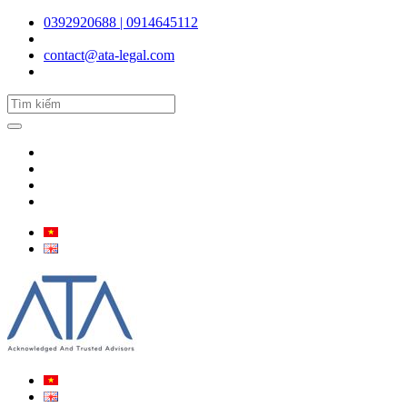
0392920688 | 0914645112
contact@ata-legal.com