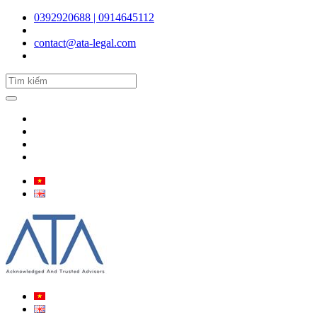
0392920688 | 0914645112
contact@ata-legal.com