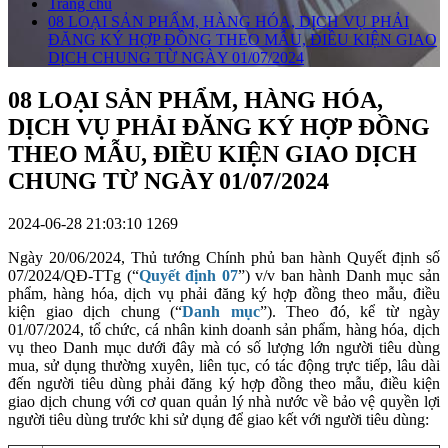
Trang chủ
08 LOẠI SẢN PHẨM, HÀNG HÓA, DỊCH VỤ PHẢI
ĐĂNG KÝ HỢP ĐỒNG THEO MẪU, ĐIỀU KIỆN GIAO
DỊCH CHUNG TỪ NGÀY 01/07/2024
08 LOẠI SẢN PHẨM, HÀNG HÓA,
DỊCH VỤ PHẢI ĐĂNG KÝ HỢP ĐỒNG
THEO MẪU, ĐIỀU KIỆN GIAO DỊCH
CHUNG TỪ NGÀY 01/07/2024
2024-06-28 21:03:10
1269
Ngày 20/06/2024, Thủ tướng Chính phủ ban hành Quyết định số
07/2024/QĐ-TTg (“
Quyết định 07
”) v/v ban hành Danh mục sản
phẩm, hàng hóa, dịch vụ phải đăng ký hợp đồng theo mẫu, điều
kiện giao dịch chung (“
Danh mục
”). Theo đó, kể từ ngày
01/07/2024, tổ chức, cá nhân kinh doanh sản phẩm, hàng hóa, dịch
vụ theo Danh mục dưới đây mà có số lượng lớn người tiêu dùng
mua, sử dụng thường xuyên, liên tục, có tác động trực tiếp, lâu dài
đến người tiêu dùng phải đăng ký hợp đồng theo mẫu, điều kiện
giao dịch chung với cơ quan quản lý nhà nước về bảo vệ quyền lợi
người tiêu dùng trước khi sử dụng để giao kết với người tiêu dùng: