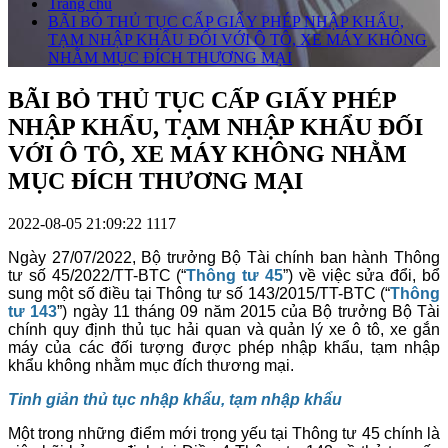
Trang chủ
BÃI BỎ THỦ TỤC CẤP GIẤY PHÉP NHẬP KHẨU,
TẠM NHẬP KHẨU ĐỐI VỚI Ô TÔ, XE MÁY KHÔNG
NHẰM MỤC ĐÍCH THƯƠNG MẠI
BÃI BỎ THỦ TỤC CẤP GIẤY PHÉP
NHẬP KHẨU, TẠM NHẬP KHẨU ĐỐI
VỚI Ô TÔ, XE MÁY KHÔNG NHẰM
MỤC ĐÍCH THƯƠNG MẠI
2022-08-05 21:09:22
1117
Ngày 27/07/2022, Bộ trưởng Bộ Tài chính ban hành Thông
tư số 45/2022/TT-BTC (“
Thông tư 45
”) về việc sửa đổi, bổ
sung một số điều tại Thông tư số 143/2015/TT-BTC (“
Thông
tư 143
”) ngày 11 tháng 09 năm 2015 của Bộ trưởng Bộ Tài
chính quy định thủ tục hải quan và quản lý xe ô tô, xe gắn
máy của các đối tượng được phép nhập khẩu, tạm nhập
khẩu không nhằm mục đích thương mại.
Tinh giản thủ tục nhập khẩu, tạm nhập khẩu
Một trong những điểm mới trọng yếu tại Thông tư 45 chính là