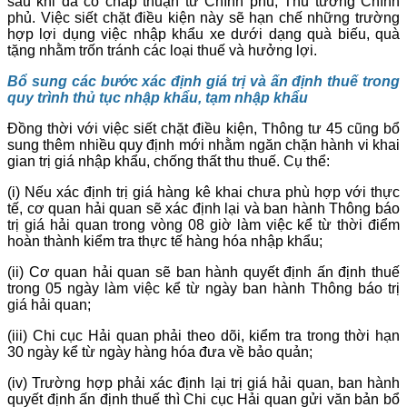
sau khi đã có chấp thuận từ Chính phủ, Thủ tướng Chính
phủ. Việc siết chặt điều kiện này sẽ hạn chế những trường
hợp lợi dụng việc nhập khẩu xe dưới dạng quà biếu, quà
tặng nhằm trốn tránh các loại thuế và hưởng lợi.
Bổ sung các bước xác định giá trị và ấn định thuế trong
quy trình thủ tục nhập khẩu, tạm nhập khẩu
Đồng thời với việc siết chặt điều kiện, Thông tư 45 cũng bổ
sung thêm nhiều quy định mới nhằm ngăn chặn hành vi khai
gian trị giá nhập khẩu, chống thất thu thuế. Cụ thể:
(i) Nếu xác định trị giá hàng kê khai chưa phù hợp với thực
tế, cơ quan hải quan sẽ xác định lại và ban hành Thông báo
trị giá hải quan trong vòng 08 giờ làm việc kể từ thời điểm
hoàn thành kiểm tra thực tế hàng hóa nhập khẩu;
(ii) Cơ quan hải quan sẽ ban hành quyết định ấn định thuế
trong 05 ngày làm việc kể từ ngày ban hành Thông báo trị
giá hải quan;
(iii) Chi cục Hải quan phải theo dõi, kiểm tra trong thời hạn
30 ngày kể từ ngày hàng hóa đưa về bảo quản;
(iv) Trường hợp phải xác định lại trị giá hải quan, ban hành
quyết định ấn định thuế thì Chi cục Hải quan gửi văn bản bổ