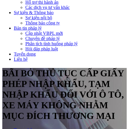
Hỗ trợ thi hành án
Các dịch vụ tư vấn khác
Sự kiện & Thông báo
Sự kiện nội bộ
Thông báo công ty
Bản tin pháp lý
Cập nhật VBPL mới
Chuyên đề pháp lý
Phân tích tình huống pháp lý
Hỏi đáp pháp luật
Tuyển dụng
Liên hệ
BÃI BỎ THỦ TỤC CẤP GIẤY
PHÉP NHẬP KHẨU, TẠM
NHẬP KHẨU ĐỐI VỚI Ô TÔ,
XE MÁY KHÔNG NHẰM
MỤC ĐÍCH THƯƠNG MẠI