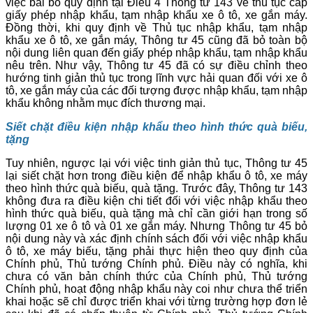
việc bãi bỏ quy định tại Điều 4 Thông tư 143 về thủ tục cấp
giấy phép nhập khẩu, tạm nhập khẩu xe ô tô, xe gắn máy.
Đồng thời, khi quy định về Thủ tục nhập khẩu, tạm nhập
khẩu xe ô tô, xe gắn máy, Thông tư 45 cũng đã bỏ toàn bộ
nội dung liên quan đến giấy phép nhập khẩu, tạm nhập khẩu
nêu trên. Như vậy, Thông tư 45 đã có sự điều chỉnh theo
hướng tinh giản thủ tục trong lĩnh vực hải quan đối với xe ô
tô, xe gắn máy của các đối tượng được nhập khẩu, tạm nhập
khẩu không nhằm mục đích thương mại.
Siết chặt điều kiện nhập khẩu theo hình thức quà biếu,
tặng
Tuy nhiên, ngược lại với việc tinh giản thủ tục, Thông tư 45
lại siết chặt hơn trong điều kiện để nhập khẩu ô tô, xe máy
theo hình thức quà biếu, quà tặng. Trước đây, Thông tư 143
không đưa ra điều kiện chi tiết đối với việc nhập khẩu theo
hình thức quà biếu, quà tặng mà chỉ cần giới hạn trong số
lượng 01 xe ô tô và 01 xe gắn máy. Nhưng Thông tư 45 bỏ
nội dung này và xác định chính sách đối với việc nhập khẩu
ô tô, xe máy biếu, tặng phải thực hiện theo quy định của
Chính phủ, Thủ tướng Chính phủ. Điều này có nghĩa, khi
chưa có văn bản chính thức của Chính phủ, Thủ tướng
Chính phủ, hoạt động nhập khẩu này coi như chưa thể triển
khai hoặc sẽ chỉ được triển khai với từng trường hợp đơn lẻ