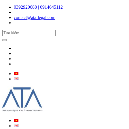
0392920688 | 0914645112
contact@ata-legal.com