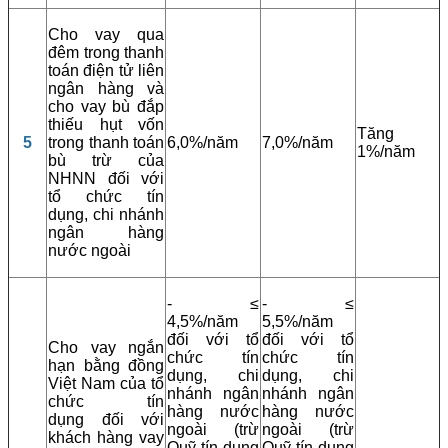
Cho vay qua
đêm trong thanh
toán điện tử liên
ngân hàng và
cho vay bù đắp
thiếu hụt vốn
Tăng
5
trong thanh toán
6,0%/năm
7,0%/năm
1%/năm
bù trừ của
NHNN đối với
tổ chức tín
dụng, chi nhánh
ngân hàng
nước ngoài
- ≤
- ≤
4,5%/năm
5,5%/năm
đối với tổ
đối với tổ
Cho vay ngắn
chức tín
chức tín
hạn bằng đồng
dụng, chi
dụng, chi
Việt Nam của tổ
nhánh ngân
nhánh ngân
chức tín
hàng nước
hàng nước
dụng đối với
ngoài (trừ
ngoài (trừ
khách hàng vay
Quỹ tín dụng
Quỹ tín dụng