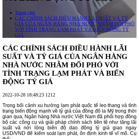
Trang chủ
CÁC CHÍNH SÁCH ĐIỀU HÀNH LÃI SUẤT VÀ TỶ
GIÁ CỦA NGÂN HÀNG NHÀ NƯỚC NHẰM ĐỐI PHÓ
VỚI TÌNH TRẠNG LẠM PHÁT VÀ BIẾN ĐỘNG TỶ
GIÁ
CÁC CHÍNH SÁCH ĐIỀU HÀNH LÃI
SUẤT VÀ TỶ GIÁ CỦA NGÂN HÀNG
NHÀ NƯỚC NHẰM ĐỐI PHÓ VỚI
TÌNH TRẠNG LẠM PHÁT VÀ BIẾN
ĐỘNG TỶ GIÁ
2022-10-28 18:48:23
1212
Trong bối cảnh xu hướng lạm phát quốc tế leo thang và tình
trạng biến động mạnh về tỷ giá của đồng đô la Mỹ trong thời
gian qua, Ngân hàng Nhà nước Việt Nam đã phối hợp đồng
bộ các công cụ và giải pháp chính sách tiền tệ như tăng lãi
suất và nới lỏng biên độ dao động tỷ giá giao ngay
USD/VND để kiểm soát lạm phát, ổn định kinh tế vĩ mô. Cụ
thể: