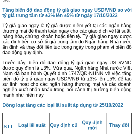
Tăng biên độ dao động tỷ giá giao ngay USD/VND so với
tỷ giá trung tâm từ ±3% lên ±5% từ ngày 17/10/2022
Tỷ giá giao ngay là tỷ giá được niêm yết tại các ngân hàng
thương mại để thanh toán ngay cho các giao dịch về lãi suất,
hàng hóa, chứng khoán hoặc tiền tệ. Tỷ giá giao ngay được
xác định trên cơ sở tỷ giá trung tâm do Ngân hàng Nhà nước
ấn định và thay đổi liên tục trong ngày trong phạm vi biên độ
dao động quy định.
Trước đây, biên độ dao động tỷ giá giao ngay USD/VND
được quy định là ±3%. Vừa qua, Ngân hàng Nhà nước Việt
Nam đã ban hành Quyết định 1747/QĐ-NHNN về việc tăng
biên độ tỷ giá giao ngay USD/VNĐ từ ±3% lên ±5% để tạo
sự linh hoạt cho các ngân hàng thương mại và các doanh
nghiệp xuất nhập khẩu trong bối cảnh thị trường biến động
mạnh như hiện nay.
Đồng loạt tăng các loại lãi suất áp dụng từ 25/10/2022
Quy định
Loại
lãi suất
Quy định cũ
Thay
đổi
STT
mới