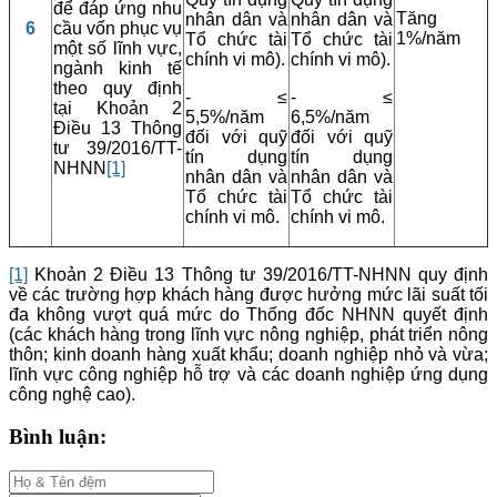
để đáp ứng nhu
Tăng
nhân dân và
nhân dân và
6
cầu vốn phục vụ
1%/năm
Tổ chức tài
Tổ chức tài
một số lĩnh vực,
chính vi mô).
chính vi mô).
ngành kinh tế
theo quy định
- ≤
- ≤
tại Khoản 2
5,5%/năm
6,5%/năm
Điều 13 Thông
đối với quỹ
đối với quỹ
tư 39/2016/TT-
tín dụng
tín dụng
NHNN
[1]
nhân dân và
nhân dân và
Tổ chức tài
Tổ chức tài
chính vi mô.
chính vi mô.
[1]
Khoản 2 Điều 13 Thông tư 39/2016/TT-NHNN quy định
về các trường hợp khách hàng được hưởng mức lãi suất tối
đa không vượt quá mức do Thống đốc NHNN quyết định
(các khách hàng trong lĩnh vực nông nghiệp, phát triển nông
thôn; kinh doanh hàng xuất khẩu; doanh nghiệp nhỏ và vừa;
lĩnh vực công nghiệp hỗ trợ và các doanh nghiệp ứng dụng
công nghệ cao).
Bình luận: