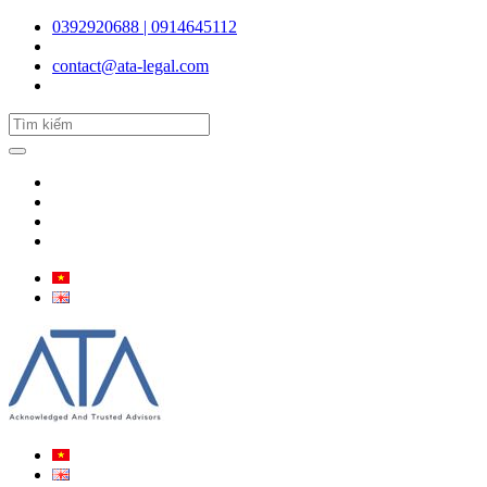
0392920688 | 0914645112
contact@ata-legal.com