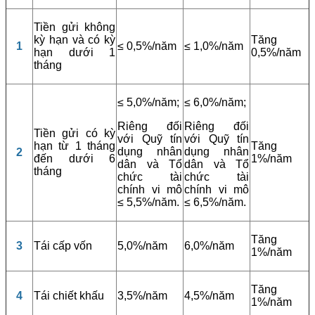
Tiền gửi không
kỳ hạn và có kỳ
Tăng
1
≤ 0,5%/năm
≤ 1,0%/năm
hạn dưới 1
0,5%/năm
tháng
≤ 5,0%/năm;
≤ 6,0%/năm;
Riêng đối
Riêng đối
Tiền gửi có kỳ
với Quỹ tín
với Quỹ tín
hạn từ 1 tháng
Tăng
dụng nhân
dụng nhân
2
đến dưới 6
1%/năm
dân và Tổ
dân và Tổ
tháng
chức tài
chức tài
chính vi mô
chính vi mô
≤ 5,5%/năm.
≤ 6,5%/năm.
Tăng
3
Tái cấp vốn
5,0%/năm
6,0%/năm
1%/năm
Tăng
4
Tái chiết khấu
3,5%/năm
4,5%/năm
1%/năm