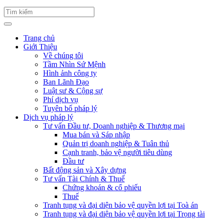
Trang chủ
Giới Thiệu
Về chúng tôi
Tầm Nhìn Sứ Mệnh
Hình ảnh công ty
Ban Lãnh Đạo
Luật sư & Cộng sự
Phí dịch vụ
Tuyên bố pháp lý
Dịch vụ pháp lý
Tư vấn Đầu tư, Doanh nghiệp & Thương mại
Mua bán và Sáp nhập
Quản trị doanh nghiệp & Tuân thủ
Cạnh tranh, bảo vệ người tiêu dùng
Đầu tư
Bất động sản và Xây dựng
Tư vấn Tài Chính & Thuế
Chứng khoán & cổ phiếu
Thuế
Tranh tụng và đại diện bảo vệ quyền lợi tại Toà án
Tranh tụng và đại diện bảo vệ quyền lợi tại Trọng tài