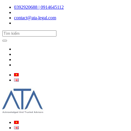
0392920688 | 0914645112
contact@ata-legal.com