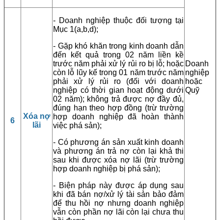
- Doanh nghiệp thuộc đối tượng tại
Mục 1(a,b,d);
- Gặp khó khăn trong kinh doanh dẫn
đến kết quả trong 02 năm liền kề
trước năm phải xử lý rủi ro bị lỗ; hoặc
Doanh
còn lỗ lũy kế trong 01 năm trước năm
nghiệp
phải xử lý rủi ro (đối với doanh
hoặc
nghiệp có thời gian hoạt động dưới
Quỹ
02 năm); không trả được nợ đầy đủ,
đúng hạn theo hợp đồng (trừ trường
Xóa nợ
hợp doanh nghiệp đã hoàn thành
6
lãi
việc phá sản);
- Có phương án sản xuất kinh doanh
và phương án trả nợ còn lại khả thi
sau khi được xóa nợ lãi (trừ trường
hợp doanh nghiệp bị phá sản);
- Biện pháp này được áp dụng sau
khi đã bán nợ/xử lý tài sản bảo đảm
để thu hồi nợ nhưng doanh nghiệp
vẫn còn phần nợ lãi còn lại chưa thu