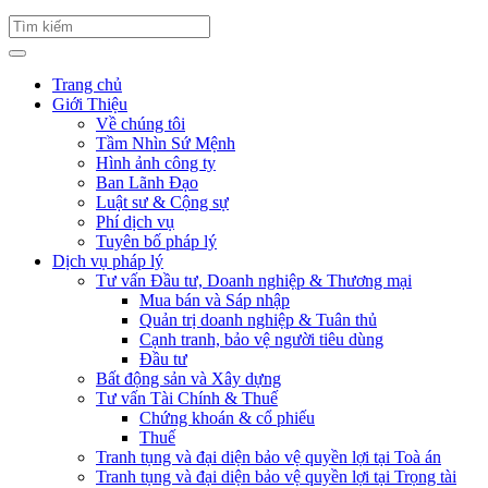
Trang chủ
Giới Thiệu
Về chúng tôi
Tầm Nhìn Sứ Mệnh
Hình ảnh công ty
Ban Lãnh Đạo
Luật sư & Cộng sự
Phí dịch vụ
Tuyên bố pháp lý
Dịch vụ pháp lý
Tư vấn Đầu tư, Doanh nghiệp & Thương mại
Mua bán và Sáp nhập
Quản trị doanh nghiệp & Tuân thủ
Cạnh tranh, bảo vệ người tiêu dùng
Đầu tư
Bất động sản và Xây dựng
Tư vấn Tài Chính & Thuế
Chứng khoán & cổ phiếu
Thuế
Tranh tụng và đại diện bảo vệ quyền lợi tại Toà án
Tranh tụng và đại diện bảo vệ quyền lợi tại Trọng tài