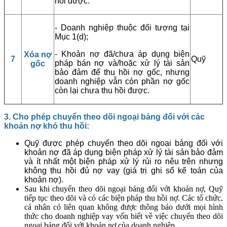
hồi được.
- Doanh nghiệp thuộc đối tượng tại
Mục 1(d);
- Khoản nợ đã/chưa áp dụng biện
Xóa nợ
7
Quỹ
pháp bán nợ và/hoặc xử lý tài sản
gốc
bảo đảm để thu hồi nợ gốc, nhưng
doanh nghiệp vẫn còn phần nợ gốc
còn lại chưa thu hồi được.
3
. Cho
phép chuyển theo dõi ngoại bảng đối với các
khoản nợ khó thu hồi:
Quỹ được phép chuyển theo dõi ngoại bảng đối với
khoản nợ đã áp dụng biện pháp xử lý tài sản bảo đảm
và ít nhất một biện pháp xử lý rủi ro nêu trên nhưng
không thu hồi đủ nợ vay (giá trị ghi sổ kế toán của
khoản nợ).
Sau khi chuyển theo dõi ngoại bảng đối với khoản nợ, Quỹ
tiếp tục theo dõi và có các biện pháp thu hồi nợ. Các tổ chức,
cá nhân có liên quan không được thông báo dưới mọi hình
thức cho doanh nghiệp vay vốn biết về việc chuyển theo dõi
ngoại bảng đối với khoản nợ của doanh nghiệp.