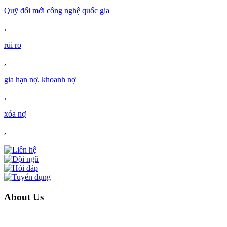
Quỹ đổi mới công nghệ quốc gia
,
rủi ro
,
gia hạn nợ. khoanh nợ
,
xóa nợ
,
About Us