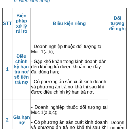
b. Điều kiện riêng:
Biện
Đối
pháp
STT
Điều kiện riêng
tượng
xử lý
đề nghị
rủi ro
- Doanh nghiệp thuộc đối tượng tại
Mục 1(a,b);
Điều
chỉnh
- Gặp khó khăn trong kinh doanh dẫn
kỳ hạn
đến không trả được khoản nợ đầy
1
trả nợ/
đủ, đúng hạn;
số tiền
- Có phương án sản xuất kinh doanh
trả nợ
và phương án trả nợ khả thi sau khi
được điều chỉnh kỳ hạn trả nợ.
- Doanh nghiệp thuộc đối tượng tại
Mục 1(a,b,c);
Gia hạn
2
- Có phương án sản xuất kinh doanh
nợ
Doanh
và phương án trả nợ khả thi sau khi
nghiệp