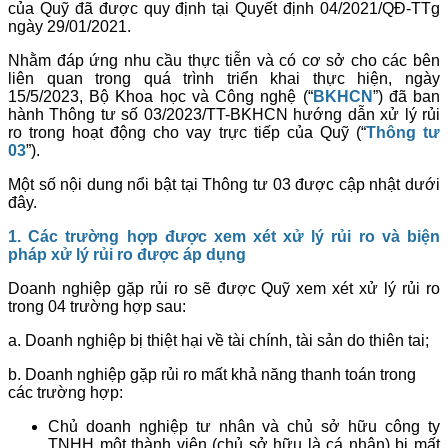
của Quỹ đã được quy định tại Quyết định 04/2021/QĐ-TTg
ngày 29/01/2021.
Nhằm đáp ứng nhu cầu thực tiễn và có cơ sở cho các bên
liên quan trong quá trình triển khai thực hiện, ngày
15/5/2023, Bộ Khoa học và Công nghệ (“
BKHCN
”) đã ban
hành Thông tư số 03/2023/TT-BKHCN hướng dẫn xử lý rủi
ro trong hoạt động cho vay trực tiếp của Quỹ (“
Thông tư
03
”).
Một số nội dung nổi bật tại Thông tư 03 được cập nhật dưới
đây.
1. Các trường hợp được xem xét xử lý rủi ro và biện
pháp xử lý rủi ro được áp dụng
Doanh nghiệp gặp rủi ro sẽ được Quỹ xem xét xử lý rủi ro
trong 04 trường hợp sau:
a. Doanh nghiệp bị thiệt hại về tài chính, tài sản do thiên tai;
b. Doanh nghiệp gặp rủi ro mất khả năng thanh toán trong
các trường hợp:
Chủ doanh nghiệp tư nhân và chủ sở hữu công ty
TNHH một thành viên (chủ sở hữu là cá nhân) bị mất