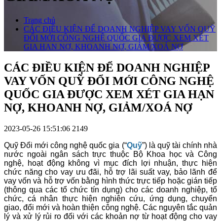
Trang chủ
CÁC ĐIỀU KIỆN ĐỂ DOANH NGHIỆP VAY VỐN QUỸ
ĐỔI MỚI CÔNG NGHỆ QUỐC GIA ĐƯỢC XEM XÉT
GIA HẠN NỢ, KHOANH NỢ, GIẢM/XOÁ NỢ
CÁC ĐIỀU KIỆN ĐỂ DOANH NGHIỆP
VAY VỐN QUỸ ĐỔI MỚI CÔNG NGHỆ
QUỐC GIA ĐƯỢC XEM XÉT GIA HẠN
NỢ, KHOANH NỢ, GIẢM/XOÁ NỢ
2023-05-26 15:51:06
2149
Quỹ Đổi mới công nghệ quốc gia (“
Quỹ
”) là quỹ tài chính nhà
nước ngoài ngân sách trực thuộc Bộ Khoa học và Công
nghệ, hoạt động không vì mục đích lợi nhuận, thực hiện
chức năng cho vay ưu đãi, hỗ trợ lãi suất vay, bảo lãnh để
vay vốn và hỗ trợ vốn bằng hình thức trực tiếp hoặc gián tiếp
(thông qua các tổ chức tín dụng) cho các doanh nghiệp, tổ
chức, cá nhân thực hiện nghiên cứu, ứng dụng, chuyển
giao, đổi mới và hoàn thiện công nghệ. Các nguyên tắc quản
lý và xử lý rủi ro đối với các khoản nợ từ hoạt động cho vay