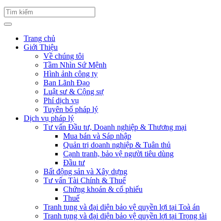
Trang chủ
Giới Thiệu
Về chúng tôi
Tầm Nhìn Sứ Mệnh
Hình ảnh công ty
Ban Lãnh Đạo
Luật sư & Cộng sự
Phí dịch vụ
Tuyên bố pháp lý
Dịch vụ pháp lý
Tư vấn Đầu tư, Doanh nghiệp & Thương mại
Mua bán và Sáp nhập
Quản trị doanh nghiệp & Tuân thủ
Cạnh tranh, bảo vệ người tiêu dùng
Đầu tư
Bất động sản và Xây dựng
Tư vấn Tài Chính & Thuế
Chứng khoán & cổ phiếu
Thuế
Tranh tụng và đại diện bảo vệ quyền lợi tại Toà án
Tranh tụng và đại diện bảo vệ quyền lợi tại Trọng tài