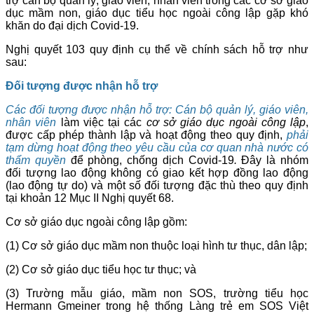
trợ cán bộ quản lý, giáo viên, nhân viên trong các cơ sở giáo
dục mầm non, giáo dục tiểu học ngoài công lập gặp khó
khăn do đại dịch Covid-19.
Nghị quyết 103 quy định cụ thể về chính sách hỗ trợ như
sau:
Đối tượng được nhận hỗ trợ
Các đối tượng được nhận hỗ trợ:
Cán bộ quản lý, giáo viên,
nhân viên
làm việc tại các
cơ sở giáo dục ngoài công lập
,
được cấp phép thành lập và hoạt động theo quy định,
phải
tạm dừng hoạt động
theo yêu cầu của cơ quan nhà nước có
thẩm quyền
để phòng, chống dịch Covid-19
.
Đây là nhóm
đối tượng lao động không có giao kết hợp đồng lao động
(lao động tự do) và một số đối tượng đặc thù theo quy định
tại khoản 12 Mục II Nghị quyết 68.
Cơ sở giáo dục ngoài công lập gồm:
(1) Cơ sở giáo dục mầm non thuộc loại hình tư thục, dân lập;
(2) Cơ sở giáo dục tiểu học tư thục; và
(3) Trường mẫu giáo, mầm non SOS, trường tiểu học
Hermann Gmeiner trong hệ thống Làng trẻ em SOS Việt