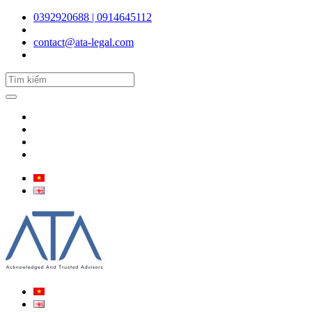
0392920688 | 0914645112
contact@ata-legal.com