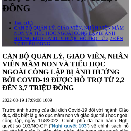
ĐỒNG
Trang chủ
CÁN BỘ QUẢN LÝ, GIÁO VIÊN, NHÂN VIÊN MẦM
NON VÀ TIỂU HỌC NGOÀI CÔNG LẬP BỊ ẢNH
HƯỞNG BỞI COVID-19 ĐƯỢC HỖ TRỢ TỪ 2,2 ĐẾN
3,7 TRIỆU ĐỒNG
CÁN BỘ QUẢN LÝ, GIÁO VIÊN, NHÂN
VIÊN MẦM NON VÀ TIỂU HỌC
NGOÀI CÔNG LẬP BỊ ẢNH HƯỞNG
BỞI COVID-19 ĐƯỢC HỖ TRỢ TỪ 2,2
ĐẾN 3,7 TRIỆU ĐỒNG
2022-08-19 17:09:08
1009
Trước ảnh hưởng của đại dịch Covid-19 đối với ngành Giáo
dục, đặc biệt là giáo dục mầm non và giáo dục tiểu học ngoài
công lập, ngày 11/8/2022, Chính phủ đã ban hành Nghị
quyết số 103/NQ-CP (“
Nghị quyết 103
”) về chính sách hỗ