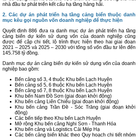
nhà đầu tư phát triển kết cấu hạ tầng hàng hải.
2. Các
dự án phát triển hạ tầng cảng biển
thuộc danh
mục k
êu gọi nguồn vốn doanh nghiệp để thực hiện
Quyết định 886 đưa ra danh mục dự án phát triển hạ tầng
cảng biển dự kiến sử dụng vốn của doanh nghiệp cũng
được để cập chi tiết, lộ trình thực hiện theo hai giai đoạn
2021 – 2025 và 2025 – 2030 với tổng số vốn đầu tư lên đến
145.758 tỷ đồng.
Danh mục dự án cảng biển dự kiến sử dụng vốn của doanh
nghiệp bao gồm:
Bến cảng số 3, 4 thuộc Khu bến Lạch Huyện
Bến cảng số 5, 6 thuộc Khu bến Lạch Huyện
Bến cảng số 7, 8 thuộc Khu bến Lạch Huyện
Khu bến Nam Đồ Sơn (giai đoạn khởi động)
Khu bến cảng Liên Chiểu (giai đoạn khởi động)
Khu bến cảng Trần Đề - Sóc Trăng (giai đoạn khởi
động)
Các bến tiếp theo Khu bến Lạch Huyện
Mở rộng Khu bến cảng Nghi Sơn - Thanh Hóa
Khu bến cảng và Logistics Cái Mép Hạ
Các bến cảng biển khác theo Quy hoạch chi tiết nhóm