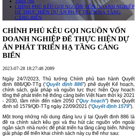
Trang chủ
CHÍNH PHỦ KÊU GỌI NGUỒN VỐN DOANH NGHIỆP
ĐỂ THỰC HIỆN DỰ ÁN PHÁT TRIỂN HẠ TẦNG
CẢNG BIỂN
CHÍNH PHỦ KÊU GỌI NGUỒN VỐN
DOANH NGHIỆP ĐỂ THỰC HIỆN DỰ
ÁN PHÁT TRIỂN HẠ TẦNG CẢNG
BIỂN
2023-07-28 18:27:48
2089
Ngày 24/7/2023, Thủ tướng Chính phủ ban hành Quyết
định 886/QĐ-TTg (
“
Quyết định 886
”) phê duyệt Kế hoạch,
chính sách, giải pháp và nguồn lực thực hiện Quy hoạch
tổng thể phát triển hệ thống cảng biển Việt Nam thời kỳ 2021
- 2030, tầm nhìn đến năm 2050 (“
Quy hoạch
”) theo Quyết
định số 1579/QĐ-TTg ngày 22/09/2021 (“
Quyết định 1579
”).
Một trong những nội dung đáng lưu ý tại Quyết định 886 là
đề ra chính sách kêu gọi và thu hút các nguồn vốn ngoài
ngân sách nhà nước để phát triển hạ tầng cảng biển. Những
giải pháp để triển khai chính sách này cụ thể như sau: