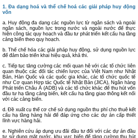
1. Đa
dạng hoá và thể chế hoá các
giải pháp huy động
vốn
a. Huy động đa dạng các nguồn lực từ ngân sách và ngoài
ngân sách, nguồn lực trong nước và ngoài nước để thực
hiện công tác quy hoạch và đầu tư phát triển kết cấu hạ tầng
cảng biển theo quy hoạch.
b. Thể chế hóa các giải pháp huy động, sử dụng nguồn lực
để đảm bảo triển khai hiệu quả, khả thi.
c. Tiếp tục tăng cường các mối quan hệ với các tổ chức liên
quan thuộc các đối tác chiến lược của Việt Nam như Nhật
Bản, Hàn Quốc và các quốc gia khác, các tổ chức quốc tế
như Cơ quan Hợp tác Quốc tế Nhật Bản (JICA), Ngân hàng
Phát triển Châu Á (ADB) và các tổ chức khác để thu hút vốn
đầu tư hạ tầng cảng biển, kết cấu hạ tầng giao thông kết nối
với các cảng biển.
d. Đề xuất cụ thể cơ chế sử dụng nguồn thu phí cho thuê kết
cấu hạ tầng hàng hải để đáp ứng cho các dự án cấp thiết
lĩnh vực hàng hải.
e. Nghiên cứu áp dụng ưu đãi đầu tư đối với các dự án đầu
tư sử dụng mặt nước, khu vực biển để tăng cường thu hút