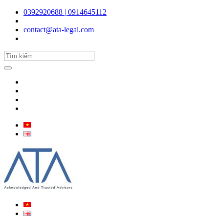
0392920688 | 0914645112
contact@ata-legal.com