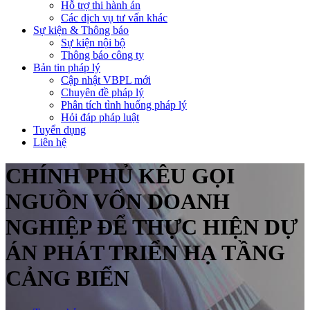
Hỗ trợ thi hành án
Các dịch vụ tư vấn khác
Sự kiện & Thông báo
Sự kiện nội bộ
Thông báo công ty
Bản tin pháp lý
Cập nhật VBPL mới
Chuyên đề pháp lý
Phân tích tình huống pháp lý
Hỏi đáp pháp luật
Tuyển dụng
Liên hệ
CHÍNH PHỦ KÊU GỌI
NGUỒN VỐN DOANH
NGHIỆP ĐỂ THỰC HIỆN DỰ
ÁN PHÁT TRIỂN HẠ TẦNG
CẢNG BIỂN