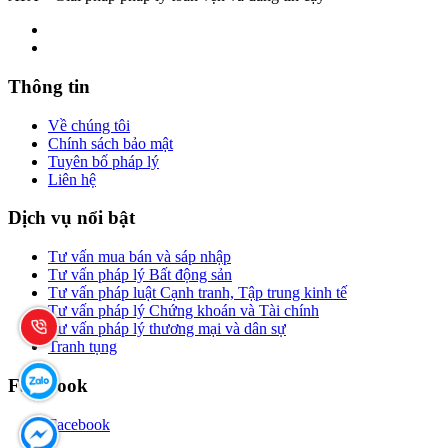
Thông tin
Về chúng tôi
Chính sách bảo mật
Tuyên bố pháp lý
Liên hệ
Dịch vụ nổi bật
Tư vấn mua bán và sáp nhập
Tư vấn pháp lý Bất động sản
Tư vấn pháp luật Cạnh tranh, Tập trung kinh tế
Tư vấn pháp lý Chứng khoán và Tài chính
Tư vấn pháp lý thương mại và dân sự
Tranh tụng
Facebook
Facebook