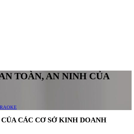
AN TOÀN, AN NINH CỦA
ARAOKE
H CỦA CÁC CƠ SỞ KINH DOANH