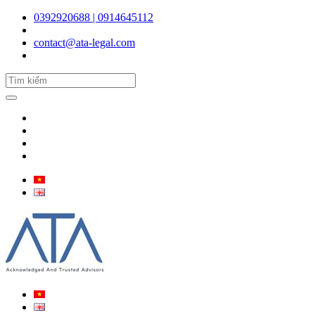
0392920688 | 0914645112
contact@ata-legal.com