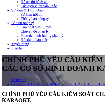
Hỗ trợ thi hành án
Các dịch vụ tư vấn khác
Sự kiện & Thông báo
Sự kiện nội bộ
Thông báo công ty
Bản tin pháp lý
Cập nhật VBPL mới
Chuyên đề pháp lý
Phân tích tình huống pháp lý
Hỏi đáp pháp luật
Tuyển dụng
Liên hệ
CHÍNH PHỦ YÊU CẦU KIỂM 
CÁC CƠ SỞ KINH DOANH 
Trang chủ
CHÍNH PHỦ YÊU CẦU KIỂM SOÁT CHẶT CHẼ ĐIỀU 
CHÍNH PHỦ YÊU CẦU KIỂM SOÁT CHẶ
KARAOKE