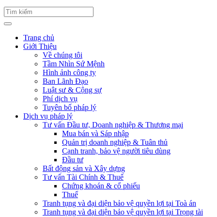
Trang chủ
Giới Thiệu
Về chúng tôi
Tầm Nhìn Sứ Mệnh
Hình ảnh công ty
Ban Lãnh Đạo
Luật sư & Cộng sự
Phí dịch vụ
Tuyên bố pháp lý
Dịch vụ pháp lý
Tư vấn Đầu tư, Doanh nghiệp & Thương mại
Mua bán và Sáp nhập
Quản trị doanh nghiệp & Tuân thủ
Cạnh tranh, bảo vệ người tiêu dùng
Đầu tư
Bất động sản và Xây dựng
Tư vấn Tài Chính & Thuế
Chứng khoán & cổ phiếu
Thuế
Tranh tụng và đại diện bảo vệ quyền lợi tại Toà án
Tranh tụng và đại diện bảo vệ quyền lợi tại Trọng tài