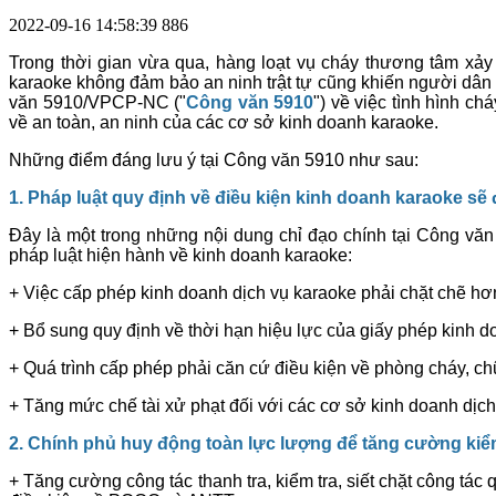
2022-09-16 14:58:39
886
Trong thời gian vừa qua, hàng loạt vụ cháy thương tâm xảy 
karaoke không đảm bảo an ninh trật tự cũng khiến người dâ
văn 5910/VPCP-NC ("
Công văn 5910
") về việc tình hình ch
về an toàn, an ninh của các cơ sở kinh doanh karaoke.
Những điểm đáng lưu ý tại Công văn 5910 như sau:
1. Pháp
luật quy định về đ
iều
kiện
kinh doanh karaoke
sẽ 
Đây là một trong những nội dung chỉ đạo chính tại Công vă
pháp luật hiện hành về kinh doanh karaoke:
+ Việc cấp phép kinh doanh dịch vụ karaoke phải chặt chẽ hơ
+ Bổ sung quy định về thời hạn hiệu lực của giấy phép kinh d
+ Quá trình cấp phép phải căn cứ điều kiện về phòng cháy, c
+ Tăng mức chế tài xử phạt đối với các cơ sở kinh doanh dịch
2. Chính
phủ huy động toàn lực lượng để
tăng cường ki
+ Tăng cường công tác thanh tra, kiểm tra, siết chặt công tác