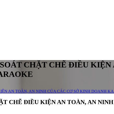
SOÁT CHẶT CHẼ ĐIỀU KIỆN 
KARAOKE
KIỆN AN TOÀN, AN NINH CỦA CÁC CƠ SỞ KINH DOANH K
T CHẼ ĐIỀU KIỆN AN TOÀN, AN NIN