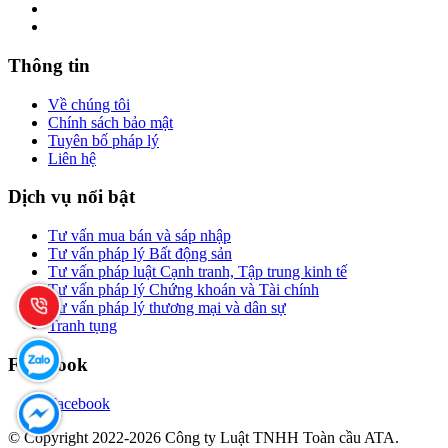
Thông tin
Về chúng tôi
Chính sách bảo mật
Tuyên bố pháp lý
Liên hệ
Dịch vụ nổi bật
Tư vấn mua bán và sáp nhập
Tư vấn pháp lý Bất động sản
Tư vấn pháp luật Cạnh tranh, Tập trung kinh tế
Tư vấn pháp lý Chứng khoán và Tài chính
Tư vấn pháp lý thương mại và dân sự
Tranh tụng
Facebook
Facebook
© Copyright 2022-2026 Công ty Luật TNHH Toàn cầu ATA.