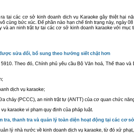
ra tại các cơ sở kinh doanh dịch vụ Karaoke gây thiệt hại n
n vô cùng bức xúc. Để phần nào hạn chế tình trạng này, ngày 
áy và an ninh trật tự tại các cơ sở kinh doanh karaoke với mục
được sửa đổi, bổ sung theo hướng siết chặt hơn
n 5910. Theo đó, Chính phủ yêu cầu Bộ Văn hoá, Thể thao và 
n;
oanh dịch vụ karaoke;
hữa cháy (PCCC), an ninh trật tự (ANTT) của cơ quan chức năn
 vụ karaoke vi phạm quy định của pháp luật.
ểm
tra, thanh tra và quản lý toàn diện hoạt động tại
các cơ sở
 quản lý nhà nước về kinh doanh dịch vụ karaoke, từ đó xử phạt