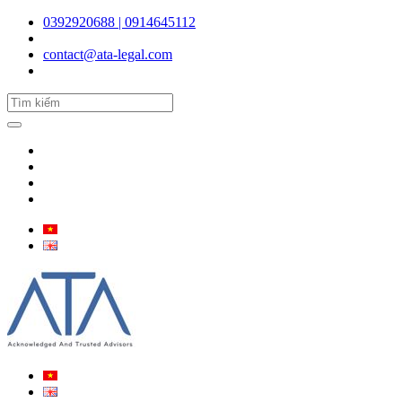
0392920688 | 0914645112
contact@ata-legal.com