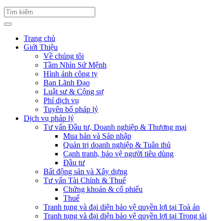
Trang chủ
Giới Thiệu
Về chúng tôi
Tầm Nhìn Sứ Mệnh
Hình ảnh công ty
Ban Lãnh Đạo
Luật sư & Cộng sự
Phí dịch vụ
Tuyên bố pháp lý
Dịch vụ pháp lý
Tư vấn Đầu tư, Doanh nghiệp & Thương mại
Mua bán và Sáp nhập
Quản trị doanh nghiệp & Tuân thủ
Cạnh tranh, bảo vệ người tiêu dùng
Đầu tư
Bất động sản và Xây dựng
Tư vấn Tài Chính & Thuế
Chứng khoán & cổ phiếu
Thuế
Tranh tụng và đại diện bảo vệ quyền lợi tại Toà án
Tranh tụng và đại diện bảo vệ quyền lợi tại Trọng tài