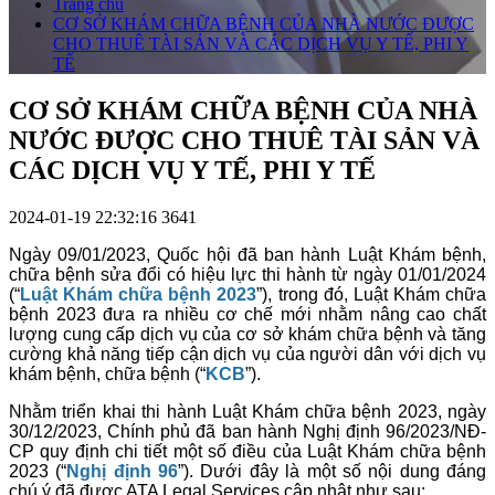
Trang chủ
CƠ SỞ KHÁM CHỮA BỆNH CỦA NHÀ NƯỚC ĐƯỢC
CHO THUÊ TÀI SẢN VÀ CÁC DỊCH VỤ Y TẾ, PHI Y
TẾ
CƠ SỞ KHÁM CHỮA BỆNH CỦA NHÀ
NƯỚC ĐƯỢC CHO THUÊ TÀI SẢN VÀ
CÁC DỊCH VỤ Y TẾ, PHI Y TẾ
2024-01-19 22:32:16
3641
Ngày 09/01/2023, Quốc hội đã ban hành Luật Khám bệnh,
chữa bệnh sửa đổi có hiệu lực thi hành từ ngày 01/01/2024
(“
Luật Khám chữa bệnh 2023
”), trong đó, Luật Khám chữa
bệnh 2023 đưa ra nhiều cơ chế mới nhằm nâng cao chất
lượng cung cấp dịch vụ của cơ sở khám chữa bệnh và tăng
cường khả năng tiếp cận dịch vụ của người dân với dịch vụ
khám bệnh, chữa bệnh (“
KCB
”).
Nhằm triển khai thi hành Luật Khám chữa bệnh 2023, ngày
30/12/2023, Chính phủ đã ban hành Nghị định 96/2023/NĐ-
CP quy định chi tiết một số điều của Luật Khám chữa bệnh
2023 (“
Nghị định 96
”). Dưới đây là một số nội dung đáng
chú ý đã được ATA Legal Services cập nhật như sau: