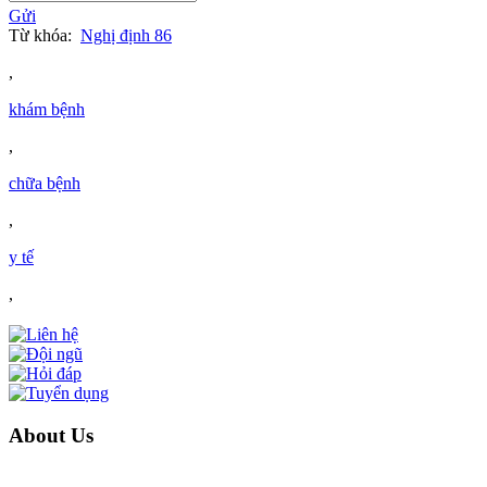
Gửi
Từ khóa:
Nghị định 86
,
khám bệnh
,
chữa bệnh
,
y tế
,
About Us