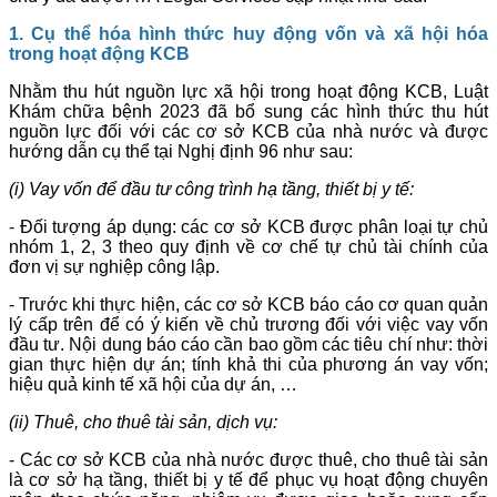
1. Cụ thể hóa hình thức huy động vốn và xã hội hóa
trong hoạt động KCB
Nhằm thu hút nguồn lực xã hội trong hoạt động KCB, Luật
Khám chữa bệnh 2023 đã bổ sung các hình thức thu hút
nguồn lực đối với các cơ sở KCB của nhà nước và được
hướng dẫn cụ thể tại Nghị định 96 như sau:
(i) Vay vốn để đầu tư công trình hạ tầng, thiết bị y tế:
- Đối tượng áp dụng: các cơ sở KCB được phân loại tự chủ
nhóm 1, 2, 3 theo quy định về cơ chế tự chủ tài chính của
đơn vị sự nghiệp công lập.
- Trước khi thực hiện, các cơ sở KCB báo cáo cơ quan quản
lý cấp trên để có ý kiến về chủ trương đối với việc vay vốn
đầu tư. Nội dung báo cáo cần bao gồm các tiêu chí như: thời
gian thực hiện dự án; tính khả thi của phương án vay vốn;
hiệu quả kinh tế xã hội của dự án, …
(ii) Thuê, cho thuê tài sản, dịch vụ:
- Các cơ sở KCB của nhà nước được thuê, cho thuê tài sản
là cơ sở hạ tầng, thiết bị y tế để phục vụ hoạt động chuyên