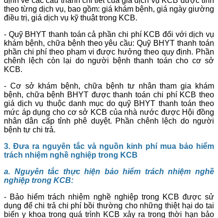
định về các cấu thành chi tiết của giá dịch vụ KCB được tính
theo từng dịch vụ, bao gồm: giá khám bệnh, giá ngày giường
điều trị, giá dịch vụ kỹ thuật trong KCB.
- Quỹ BHYT thanh toán cả phần chi phí KCB đối với dịch vụ
khám bệnh, chữa bệnh theo yêu cầu: Quỹ BHYT thanh toán
phần chi phí theo phạm vi được hưởng theo quy định. Phần
chênh lệch còn lại do người bệnh thanh toán cho cơ sở
KCB.
- Cơ sở khám bệnh, chữa bệnh tư nhân tham gia khám
bệnh, chữa bệnh BHYT được thanh toán chi phí KCB theo
giá dịch vụ thuộc danh mục do quỹ BHYT thanh toán theo
mức áp dụng cho cơ sở KCB của nhà nước được Hội đồng
nhân dân cấp tỉnh phê duyệt. Phần chênh lệch do người
bệnh tự chi trả.
3. Đưa
ra
nguyên tắc và nguồn kinh phí mua bảo hiểm
trách nhiệm nghề nghiệp trong KCB
a. Nguyên tắc thực hiện bảo hiểm trách nhiệm nghề
nghiệp trong KCB:
- Bảo hiểm trách nhiệm nghề nghiệp trong KCB được sử
dụng để chi trả chi phí bồi thường cho những thiệt hại do tai
biến y khoa trong quá trình KCB xảy ra trong thời hạn bảo