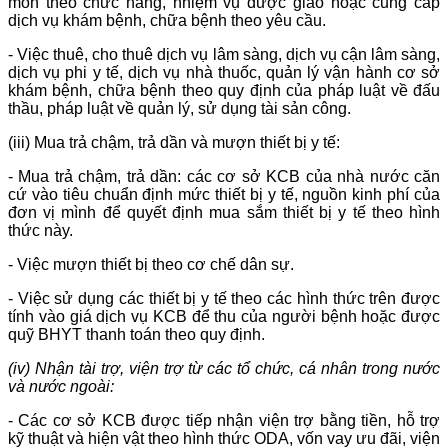
môn theo chức năng, nhiệm vụ được giao hoặc cung cấp
dịch vụ khám bệnh, chữa bệnh theo yêu cầu.
- Việc thuê, cho thuê dịch vụ lâm sàng, dịch vụ cận lâm sàng,
dịch vụ phi y tế, dịch vụ nhà thuốc, quản lý vận hành cơ sở
khám bệnh, chữa bệnh theo quy định của pháp luật về đấu
thầu, pháp luật về quản lý, sử dụng tài sản công.
(iii) Mua trả chậm, trả dần và mượn thiết bị y tế:
- Mua trả chậm, trả dần: các cơ sở KCB của nhà nước căn
cứ vào tiêu chuẩn định mức thiết bị y tế, nguồn kinh phí của
đơn vị mình để quyết định mua sắm thiết bị y tế theo hình
thức này.
- Việc mượn thiết bị theo cơ chế dân sự.
- Việc sử dụng các thiết bị y tế theo các hình thức trên được
tính vào giá dịch vụ KCB để thu của người bệnh hoặc được
quỹ BHYT thanh toán theo quy định.
(iv) Nhận
tài trợ, viện trợ từ các tổ chức, cá nhân trong nước
và nước ngoài:
- Các cơ sở KCB được tiếp nhận viện trợ bằng tiền, hỗ trợ
kỹ thuật và hiện vật theo hình thức ODA, vốn vay ưu đãi, viện