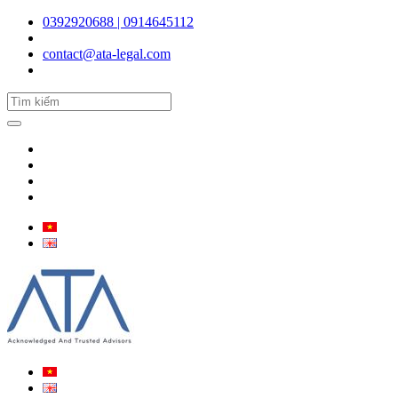
0392920688 | 0914645112
contact@ata-legal.com