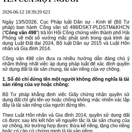
2026-06-12 18:39:29
623
Ngày 13/5/2026, Cục Pháp luật Dân sự - Kinh tế (Bộ Tư
pháp) ban hành Công văn số 498/DSKT-PLDSTM&KHCN
(“
Công văn 498
”) trả lời Hội Công chứng viên thành phố Hải
Phòng về một số vướng mắc phát sinh trong quá trình áp
dụng Luật Đất đai 2024, Bộ luật Dân sự 2015 và Luật Hôn
nhân và Gia đình 2014.
Công văn 498 còn đưa ra nhiều hướng dẫn đáng chú ý
nhằm thống nhất việc áp dụng pháp luật để xác định quyền
sử dụng đất là tài sản chung, tài sản riêng của vợ chồng.
1. Sổ đỏ chỉ đứng tên một người không đồng nghĩa là tài
sản riêng
của vợ hoặc chồng:
Bộ Tư pháp khẳng định việc Giấy chứng nhận quyền sử
dụng đất chỉ ghi tên vợ hoặc chồng không mặc nhiên xác lập
đây là tài sản riêng của người đứng tên.
Theo Luật Hôn nhân và Gia đình 2014, quyền sử dụng đất
có được sau khi kết hôn về nguyên tắc là tài sản chung của
vợ chồng, trừ trường hợp được thừa kế riêng, tặng cho riêng
hoặc có căn cứ chứng minh là tài sản riêng.