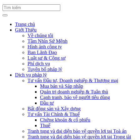
Trang chủ
Giới Thiệu
Về chúng tôi
Tầm Nhìn Sứ Mệnh
Hình ảnh công ty
Ban Lãnh Đạo
Luật sư & Cộng sự
Phí dịch vụ
Tuyên bố pháp lý
Dịch vụ pháp lý
Tư vấn Đầu tư, Doanh nghiệp & Thương mại
Mua bán và Sáp nhập
Quản trị doanh nghiệp & Tuân thủ
Cạnh tranh, bảo vệ người tiêu dùng
Đầu tư
Bất động sản và Xây dựng
Tư vấn Tài Chính & Thuế
Chứng khoán & cổ phiếu
Thuế
Tranh tụng và đại diện bảo vệ quyền lợi tại Toà án
Tranh tụng và đại diện bảo vệ quyền lợi tại Trọng tài