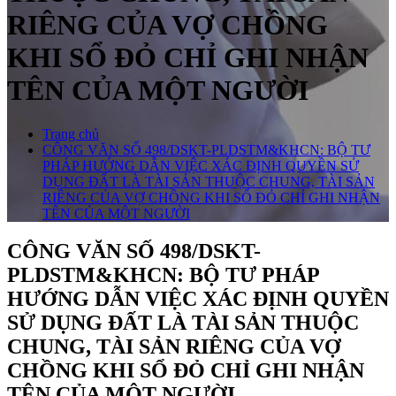
RIÊNG CỦA VỢ CHỒNG
KHI SỔ ĐỎ CHỈ GHI NHẬN
TÊN CỦA MỘT NGƯỜI
Trang chủ
CÔNG VĂN SỐ 498/DSKT-PLDSTM&KHCN: BỘ TƯ
PHÁP HƯỚNG DẪN VIỆC XÁC ĐỊNH QUYỀN SỬ
DỤNG ĐẤT LÀ TÀI SẢN THUỘC CHUNG, TÀI SẢN
RIÊNG CỦA VỢ CHỒNG KHI SỔ ĐỎ CHỈ GHI NHẬN
TÊN CỦA MỘT NGƯỜI
CÔNG VĂN SỐ 498/DSKT-
PLDSTM&KHCN: BỘ TƯ PHÁP
HƯỚNG DẪN VIỆC XÁC ĐỊNH QUYỀN
SỬ DỤNG ĐẤT LÀ TÀI SẢN THUỘC
CHUNG, TÀI SẢN RIÊNG CỦA VỢ
CHỒNG KHI SỔ ĐỎ CHỈ GHI NHẬN
TÊN CỦA MỘT NGƯỜI