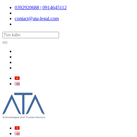
0392920688 | 0914645112
contact@ata-legal.com