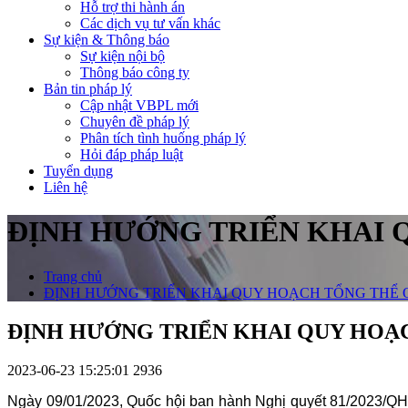
Hỗ trợ thi hành án
Các dịch vụ tư vấn khác
Sự kiện & Thông báo
Sự kiện nội bộ
Thông báo công ty
Bản tin pháp lý
Cập nhật VBPL mới
Chuyên đề pháp lý
Phân tích tình huống pháp lý
Hỏi đáp pháp luật
Tuyển dụng
Liên hệ
ĐỊNH HƯỚNG TRIỂN KHAI Q
Trang chủ
ĐỊNH HƯỚNG TRIỂN KHAI QUY HOẠCH TỔNG THỂ QU
ĐỊNH HƯỚNG TRIỂN KHAI QUY HOẠCH
2023-06-23 15:25:01
2936
Ngày 09/01/2023, Quốc hội ban hành Nghị quyết 81/2023/QH1