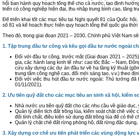
hội ban hành quy hoạch tổng thể cho cả nước, tạo định hướng
triển có công nghiệp hiện đại, thu nhập trung bình cao, tăn
Để triển khai tốt các mục tiêu tại Nghị quyết 81 của Quốc 
số 81 và kế hoạch thực hiện quy hoạch tổng thể quốc gia thời
Theo đó, trong giai đoạn 2021 – 2030, Chính phủ Việt Nam sẽ 
1. Tập trung đầu tư công và kêu gọi đầu tư nước ngoài cho
Đối với đầu tư công, trước mắt (Giai đoạn 2021 – 2025):
gia, các hành lang kinh tế như: cao tốc Bắc – Nam, Đôn
cứu xây dựng các dự án đầu tư về hạ tầng kỹ thuật (gồm 
trung tâm công nghệ cao, đổi mới sáng tạo, v.v.) theo đị
Đối với việc thu hút đầu tư nước ngoài: Thủ tướng đ
01/11/2021).
2. Ưu tiên quỹ đất cho các mục tiêu an sinh xã hội, kiểm s
Nhà nước ưu tiên quỹ đất cho các nhu cầu về giáo dục, y
Quản lý diện tích đất trồng lúa, kiểm soát chặt chẽ việc
đổi tính chất, điều kiện sử dụng đất trồng lúa để có thể ch
Quản lý chặt chẽ đất rừng phòng hộ, đất rừng đặc dụng, 
3. Xây dựng cơ chế ưu tiên phát triển các vùng động lực v