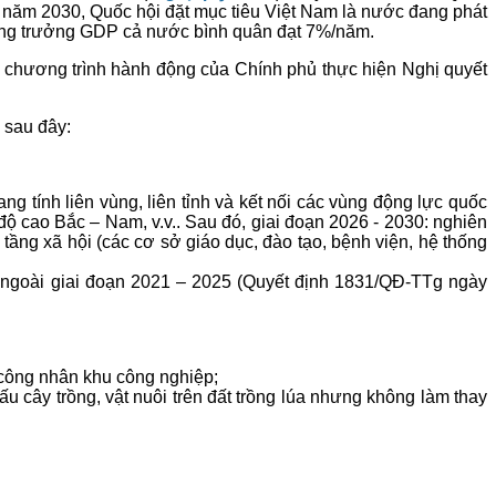
n năm 2030, Quốc hội đặt mục tiêu Việt Nam là nước đang phát
c tăng trưởng GDP cả nước bình quân đạt 7%/năm.
ề chương trình hành động của Chính phủ thực hiện Nghị quyết
 sau đây:
ng tính liên vùng, liên tỉnh và kết nối các vùng động lực quốc
ộ cao Bắc – Nam, v.v.. Sau đó, giai đoạn 2026 - 2030: nghiên
tầng xã hội (các cơ sở giáo dục, đào tạo, bệnh viện, hệ thống
 ngoài giai đoạn 2021 – 2025 (Quyết định 1831/QĐ-TTg ngày
o công nhân khu công nghiệp;
cấu cây trồng, vật nuôi trên đất trồng lúa nhưng không làm thay