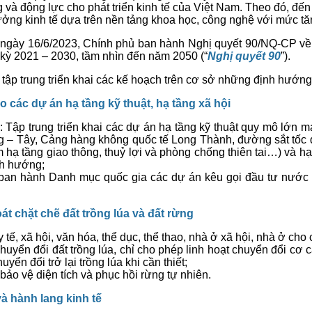
 và động lực cho phát triển kinh tế của Việt Nam. Theo đó, đế
g trưởng kinh tế dựa trên nền tảng khoa học, công nghệ với mứ
hội, ngày 16/6/2023, Chính phủ ban hành Nghị quyết 90/NQ-CP v
 kỳ 2021 – 2030, tầm nhìn đến năm 2050 (“
Nghị quyết 90
”).
tập trung triển khai các kế hoạch trên cơ sở những định hướng
 các dự án hạ tầng kỹ thuật, hạ tầng xã hội
 Tập trung triển khai các dự án hạ tầng kỹ thuật quy mô lớn ma
g – Tây, Cảng hàng không quốc tế Long Thành, đường sắt tốc đ
hạ tầng giao thông, thuỷ lợi và phòng chống thiên tai…) và hạ 
nh hướng;
ã ban hành Danh mục quốc gia các dự án kêu gọi đầu tư nước
oát chặt chẽ đất trồng lúa và đất rừng
 tế, xã hội, văn hóa, thể dục, thể thao, nhà ở xã hội, nhà ở ch
 chuyển đổi đất trồng lúa, chỉ cho phép linh hoạt chuyển đổi cơ 
uyển đổi trở lại trồng lúa khi cần thiết;
bảo vệ diện tích và phục hồi rừng tự nhiên.
à hành lang kinh tế