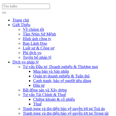
Trang chủ
Giới Thiệu
Về chúng tôi
Tầm Nhìn Sứ Mệnh
Hình ảnh công ty
Ban Lãnh Đạo
Luật sư & Cộng sự
Phí dịch vụ
Tuyên bố pháp lý
Dịch vụ pháp lý
Tư vấn Đầu tư, Doanh nghiệp & Thương mại
Mua bán và Sáp nhập
Quản trị doanh nghiệp & Tuân thủ
Cạnh tranh, bảo vệ người tiêu dùng
Đầu tư
Bất động sản và Xây dựng
Tư vấn Tài Chính & Thuế
Chứng khoán & cổ phiếu
Thuế
Tranh tụng và đại diện bảo vệ quyền lợi tại Toà án
Tranh tụng và đại diện bảo vệ quyền lợi tại Trọng tài