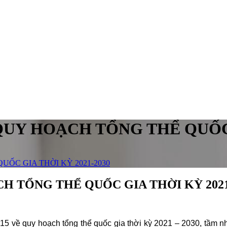
UY HOẠCH TỔNG THỂ QUỐC G
ỐC GIA THỜI KỲ 2021-2030
 TỔNG THỂ QUỐC GIA THỜI KỲ 2021
5 về quy hoạch tổng thể quốc gia thời kỳ 2021 – 2030, tầm n