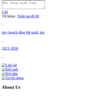
Gửi
Từ khóa:
Nghị quyết 90
,
quy hoạch tổng thể quốc gia
,
2021-2030
,
About Us