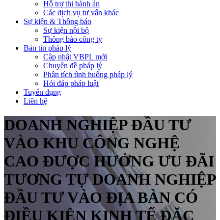
Hỗ trợ thi hành án
Các dịch vụ tư vấn khác
Sự kiện & Thông báo
Sự kiện nội bộ
Thông báo công ty
Bản tin pháp lý
Cập nhật VBPL mới
Chuyên đề pháp lý
Phân tích tình huống pháp lý
Hỏi đáp pháp luật
Tuyển dụng
Liên hệ
DOANH NGHIỆP ĐẦU TƯ
VÀO KHU CÔNG NGHỆ
CAO ĐƯỢC HƯỞNG ƯU ĐÃI
TƯƠNG TỰ DOANH NGHIỆP
ĐẦU TƯ VÀO ĐỊA BÀN CÓ
ĐIỀU KIỆN KINH TẾ ĐẶC