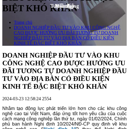
Tuyển dụng
Hỏi đáp
Đội ngũ
Liên hệ
BIỆT KHÓ KHĂN
Trang chủ
DOANH NGHIỆP ĐẦU TƯ VÀO KHU CÔNG NGHỆ
CAO ĐƯỢC HƯỞNG ƯU ĐÃI TƯƠNG TỰ DOANH
NGHIỆP ĐẦU TƯ VÀO ĐỊA BÀN CÓ ĐIỀU KIỆN
KINH TẾ ĐẶC BIỆT KHÓ KHĂN
DOANH NGHIỆP ĐẦU TƯ VÀO KHU
CÔNG NGHỆ CAO ĐƯỢC HƯỞNG ƯU
ĐÃI TƯƠNG TỰ DOANH NGHIỆP ĐẦU
TƯ VÀO ĐỊA BÀN CÓ ĐIỀU KIỆN
KINH TẾ ĐẶC BIỆT KHÓ KHĂN
2024-03-23 12:58:24
2554
Nhằm tạo động lực phát triển lớn hơn cho các khu công
nghệ cao tại Việt Nam, đáp ứng tốt hơn yêu cầu của cuộc
cách mạng công nghiệp lần thứ tư, ngày 01/02/2024, Chính
phủ ban hành Nghị định 10/2024/NĐ-CP quy định về khu