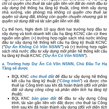
chỉ có quyền cho thuê tài sản gắn liền với đất do mình đầu tư
xây dựng
(hệ thống hạ tầng kỹ thuật, công trình xây dựng
nhà xưởng, văn phòng) mà
không có quyền cho thuê lại
quyền sử dụng đất
,
không còn quyền chuyển nhượng
giá trị
quyền sử dụng đất và tài sản gắn liền với đất
.
Cụ thể hơn, Nghị định 10 quy định hai trường hợp đầu tư
xây dựng và kinh doanh kết cấu hạ tầng KCNC căn cứ theo
nguồn vốn gồm: (+) trường hợp ngân sách nhà nước
không
đầu tư
xây dựng hệ thống kết cấu hạ tầng kỹ thuật KCNC
(
“
Dự Án Không Có Vốn NSNN
”
) và (+) trường hợp ngân
sách nhà nước
đầu tư xây dựng một phần
hệ thống kết cấu
hạ tầng kỹ thuật KCNC (“
Dự Án Có Vốn NSNN
”).
a. Trường hợp Dự Án Có Vốn NSNN, Chủ Đầu Tư Hạ
Tầng sẽ được
BQL KNC
cho thuê đất
để đầu tư xây dựng hệ thống
kết cấu hạ tầng kỹ thuật (“
Công trình
”) và được cho
thuê lại Công trình sau khi đã hoàn thành (
đối với phần
đất sử dụng công cộng và phần diện tích hạ tầng kỹ
thuật
);
BQL KNC
bàn giao đất
để đầu tư xây dựng Công
trình, tài sản gắn liền với đất; được cho thuê lại Công
trình sau khi đã hoàn thành xây dựng (
đối với diện tích