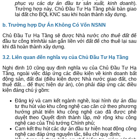
phục vụ các dự án đầu tư sản xuất, kinh doanh
).
Trường hợp này, Chủ Đầu Tư Hạ Tầng phải bàn giao
lại đất cho BQL KNC sau khi hoàn thành xây dựng.
b. Trường hợp Dự Án Không Có Vốn NSNN
Chủ Đầu Tư Hạ Tầng sẽ được Nhà nước
cho thuê đất
để
đầu tư công trình/tài sản gắn liền với đất để cho thuê lại sau
khi đã hoàn thành xây dựng.
3.2. Liên quan đến nghĩa vụ của Chủ Đầu Tư Hạ Tầng
Nghị định 10 cũng quy định nghĩa vụ của Chủ Đầu Tư Hạ
Tầng, ngoài việc đáp ứng các điều kiện về kinh doanh bất
động sản, đất đai (điều kiện được Nhà nước giao đất, cho
thuê đất… để thực hiện dự án), còn phải đáp ứng các điều
kiện đáng chú ý gồm:
Đăng ký và cam kết ngành nghề, loại hình dự án đầu
tư thu hút vào khu công nghệ cao căn cứ theo phương
hướng phát triển khu công nghệ cao đã được phê
duyệt theo Quyết định thành lập, mở rộng khu công
nghệ cao của Thủ tướng Chính phủ;
Cam kết thu hút các dự án đầu tư hiện hoạt động công
nghệ cao đáp ứng nguyên tắc, tiêu chí quy định;