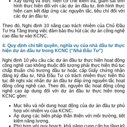
Xây dựng và thực hiện cơ chế kiểm tra, giám sát tình
hình thực hiện đối với các dự án đầu tư, tình hình thực
hiện cam kết đáp ứng các nguyên tắc, tiêu chí đối với
các dự án đầu tư.
Theo đó, Nghị định 10 nâng cao trách nhiệm của Chủ Đầu
Tư Hạ Tầng trong việc đảm bảo thu hút các dự án công nghệ
cao đầu tư vào KCNC.
4. Quy định chi tiết quyền, nghĩa vụ của nhà đầu tư thực
hiện dự án đầu tư trong KCNC (“
Nhà Đầu Tư
”)
Nghị định 10 yêu cầu các dự án đầu tư thực hiện hoạt động
công nghệ cao không thuộc đối tượng phải thực hiện thủ tục
chấp thuận chủ trương đầu tư hoặc cấp Giấy chứng nhận
đăng ký đầu tư, Nhà Đầu Tư có trách nhiệm thực hiện thủ
tục đề nghị xác nhận dự án đầu tư đáp ứng nguyên tắc hoạt
động công nghệ cao. Theo đó, nguyên tắc hoạt động công
nghệ cao áp dụng đối với dự án đầu tư thực hiện trong
KCNC gồm:
Mục tiêu và nội dung hoạt động của dự án đầu tư phù
hợp với nhiệm vụ của KCNC.
Áp dụng các biện pháp thân thiện với môi trường, tiết
kiệm năng lượng.
Phù hợp với quy hoạch, khả năng cung cấp hạ tầng kỹ