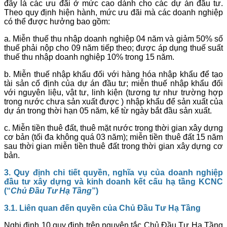
đây là các ưu đãi ở mức cao dành cho các dự án đầu tư.
Theo quy định hiện hành, mức ưu đãi mà các doanh nghiệp
có thể được hưởng bao gồm:
a. Miễn thuế thu nhập doanh nghiệp 04 năm và giảm 50% số
thuế phải nộp cho 09 năm tiếp theo; được áp dụng thuế suất
thuế thu nhập doanh nghiệp 10% trong 15 năm.
b. Miễn thuế nhập khẩu đối với hàng hóa nhập khẩu để tạo
tài sản cố định của dự án đầu tư; miễn thuế nhập khẩu đối
với nguyên liệu, vật tư, linh kiện (tương tự như trường hợp
trong nước chưa sản xuất được ) nhập khẩu để sản xuất của
dự án trong thời hạn 05 năm, kể từ ngày bắt đầu sản xuất.
c. Miễn tiền thuê đất, thuê mặt nước trong thời gian xây dựng
cơ bản (tối đa không quá 03 năm); miễn tiền thuê đất 15 năm
sau thời gian miễn tiền thuê đất trong thời gian xây dựng cơ
bản.
3. Quy định chi tiết quyền, nghĩa vụ của doanh nghiệp
đầu tư xây dựng và kinh doanh kết cấu hạ tầng KCNC
(“
Chủ Đầu Tư Hạ Tầng
”)
3.1. Liên quan đến quyền của Chủ Đầu Tư Hạ Tầng
Nghị định 10 quy định trên nguyên tắc Chủ Đầu Tư Hạ Tầng