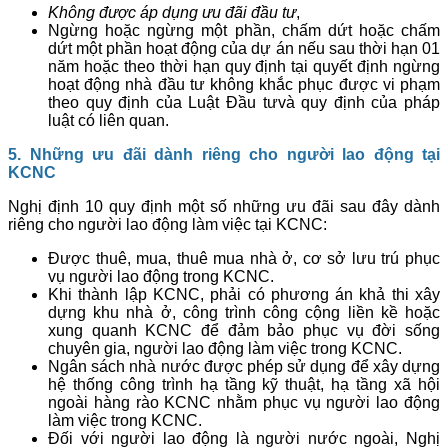
Không được áp dụng ưu đãi đầu tư
,
Ngừng hoặc ngừng một phần, chấm dứt hoặc chấm
dứt một phần hoạt động của dự án nếu sau thời hạn 01
năm hoặc theo thời hạn quy định tại quyết định ngừng
hoạt động nhà đầu tư không khắc phục được vi phạm
theo quy định của Luật Đầu tưvà quy định của pháp
luật có liên quan.
5. Những ưu đãi dành riêng cho người lao động tại
KCNC
Nghị định 10 quy định một số những ưu đãi sau đây dành
riêng cho người lao động làm việc tại KCNC:
Được thuê, mua, thuê mua nhà ở, cơ sở lưu trú phục
vụ người lao động trong KCNC.
Khi thành lập KCNC, phải có phương án khả thi xây
dựng khu nhà ở, công trình công cộng liền kề hoặc
xung quanh KCNC để đảm bảo phục vụ đời sống
chuyên gia, người lao động làm việc trong KCNC.
Ngân sách nhà nước được phép sử dụng để xây dựng
hệ thống công trình hạ tầng kỹ thuật, hạ tầng xã hội
ngoài hàng rào KCNC nhằm phục vụ người lao động
làm việc trong KCNC.
Đối với người lao động là người nước ngoài, Nghị