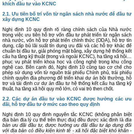
khích đầu tư vào KCNC
2.1. Ưu tiên bố trí vốn từ ngân sách nhà nước để đầu tư
xây dựng KCNC
Nghị định 10 quy định rõ ràng chính sách của Nhà nước
trong việc ưu tiên hỗ trợ vốn đầu tư phát triển từ ngân sách
nhà nước, vốn hỗ trợ phát triển chính thức (ODA), hỗ trợ tín
dụng, cấp bù lãi suất tín dụng ưu đãi và các hỗ trợ khác để
chuẩn bị đầu tư, giải phóng mặt bằng, xây dựng hệ thống kết
cấu hạ tầng kỹ thuật (trong và ngoài KCNC), hạ tầng xã hội…
phục vụ phát triển khoa học và công nghệ trong khu công
nghệ cao. Bên cạnh đó, Nghị định 10 cũng tạo cơ chế cho
phép sử dụng vốn từ nguồn trái phiếu Chính phủ, trái phiếu
chính quyền địa phương để triển khai dự án bồi thường, hỗ
trợ và tái định cư dự án đầu tư hệ thống kết cấu hạ tầng kỹ
thuật, hạ tầng xã hội quy mô lớn, có vai trò then chốt.
2.2. Các dự án đầu tư vào KCNC được hưởng các ưu
đãi, hỗ trợ đầu tư ở mức cao theo quy định
Nghị định 10 quy định nguyên tắc KCNC (không phân biệt
địa bàn địa lý cụ thể trên thực địa) đều được xác định là
địa
bàn ưu đãi đầu tư,
được hưởng ưu đãi đầu tư áp dụng đối
với địa bàn có điều kiện kinh tế - xã hội đặc biệt khó khăn
-