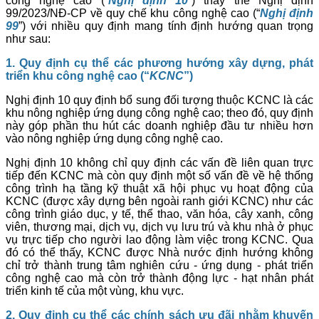
công nghệ cao (“
Nghị định 10
”) thay thế Nghị định
99/2023/NĐ-CP về quy chế khu công nghệ cao (“
Nghị định
99
”) với nhiều quy định mang tính định hướng quan trọng
như sau:
1. Quy định cụ thể các phương hướng xây dựng, phát
triển khu công nghệ cao (“
KCNC
”)
Nghị định 10 quy định bổ sung đối tượng thuộc KCNC là các
khu nông nghiệp ứng dụng công nghệ cao; theo đó, quy định
này góp phần thu hút các doanh nghiệp đầu tư nhiều hơn
vào nông nghiệp ứng dụng công nghệ cao.
Nghị định 10 không chỉ quy định các vấn đề liên quan trực
tiếp đến KCNC mà còn quy định một số vấn đề về hệ thống
công trình hạ tầng kỹ thuật xã hội phục vụ hoạt động của
KCNC (được xây dựng bên ngoài ranh giới KCNC) như các
công trình giáo dục, y tế, thể thao, văn hóa, cây xanh, công
viên, thương mại, dịch vụ, dịch vụ lưu trú và khu nhà ở phục
vụ trực tiếp cho người lao động làm việc trong KCNC. Qua
đó có thể thấy, KCNC được Nhà nước định hướng không
chỉ trở thành trung tâm nghiên cứu - ứng dụng - phát triển
công nghệ cao mà còn trở thành động lực - hạt nhân phát
triển kinh tế của một vùng, khu vực.
2. Quy định cụ thể các chính sách ưu đãi nhằm khuyến