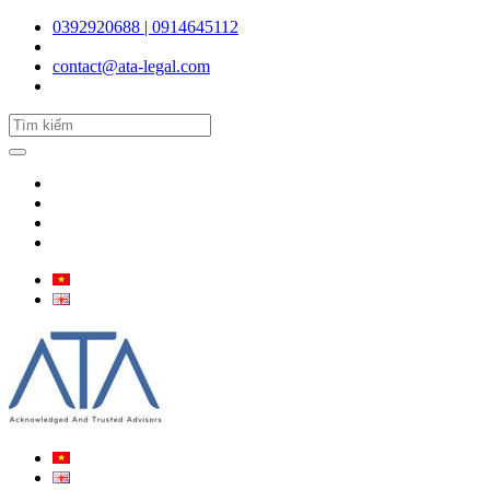
0392920688 | 0914645112
contact@ata-legal.com