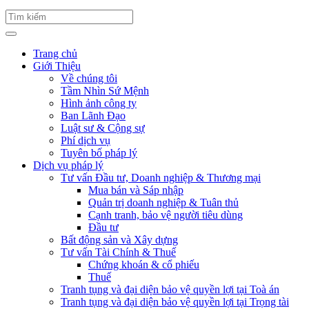
Trang chủ
Giới Thiệu
Về chúng tôi
Tầm Nhìn Sứ Mệnh
Hình ảnh công ty
Ban Lãnh Đạo
Luật sư & Cộng sự
Phí dịch vụ
Tuyên bố pháp lý
Dịch vụ pháp lý
Tư vấn Đầu tư, Doanh nghiệp & Thương mại
Mua bán và Sáp nhập
Quản trị doanh nghiệp & Tuân thủ
Cạnh tranh, bảo vệ người tiêu dùng
Đầu tư
Bất động sản và Xây dựng
Tư vấn Tài Chính & Thuế
Chứng khoán & cổ phiếu
Thuế
Tranh tụng và đại diện bảo vệ quyền lợi tại Toà án
Tranh tụng và đại diện bảo vệ quyền lợi tại Trọng tài