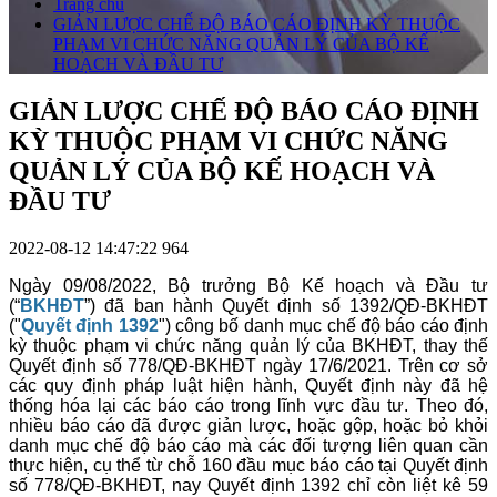
Trang chủ
GIẢN LƯỢC CHẾ ĐỘ BÁO CÁO ĐỊNH KỲ THUỘC
PHẠM VI CHỨC NĂNG QUẢN LÝ CỦA BỘ KẾ
HOẠCH VÀ ĐẦU TƯ
GIẢN LƯỢC CHẾ ĐỘ BÁO CÁO ĐỊNH
KỲ THUỘC PHẠM VI CHỨC NĂNG
QUẢN LÝ CỦA BỘ KẾ HOẠCH VÀ
ĐẦU TƯ
2022-08-12 14:47:22
964
Ngày 09/08/2022, Bộ trưởng Bộ Kế hoạch và Đầu tư
(“
BKHĐT
”) đã ban hành Quyết định số 1392/QĐ-BKHĐT
("
Quyết định 1392
") công bố danh mục chế độ báo cáo định
kỳ thuộc phạm vi chức năng quản lý của BKHĐT, thay thế
Quyết định số 778/QĐ-BKHĐT ngày 17/6/2021. Trên cơ sở
các quy định pháp luật hiện hành, Quyết định này đã hệ
thống hóa lại các báo cáo trong lĩnh vực đầu tư. Theo đó,
nhiều báo cáo đã được giản lược, hoặc gộp, hoặc bỏ khỏi
danh mục chế độ báo cáo mà các đối tượng liên quan cần
thực hiện, cụ thể từ chỗ 160 đầu mục báo cáo tại Quyết định
số 778/QĐ-BKHĐT, nay Quyết định 1392 chỉ còn liệt kê 59