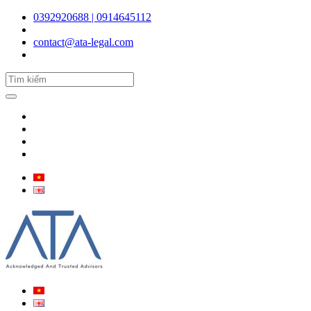
0392920688 | 0914645112
contact@ata-legal.com