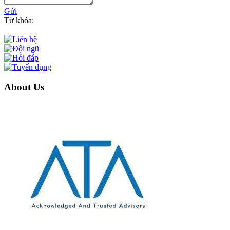
Gửi
Từ khóa:
About Us