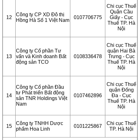
Chi cục Thuế
Quận Cầu
Công ty CP XD Đô thị
12
0107706775
Giấy - Cục
Hồng Hà Số 1 Việt Nam
Thuế TP. Hà
Nội
Chi cục Thuế
Công ty Cổ phần Tư
quận Hai Bà
13
vấn và Kinh doanh Bất
0108336478
Trưng - Cục
động sản TCO
Thuế TP. Hà
Nội
Chi cục Thuế
Công ty Cổ phần Đầu
quận Đống
tư Phát triển Bất động
14
0107462896
Đa - Cục
sản TNR Holdings Việt
Thuế TP. Hà
Nam
Nội
Công ty TNHH Dược
Chi cục Thuế
15
0101225867
phẩm Hoa Linh
TP. Hà Nội