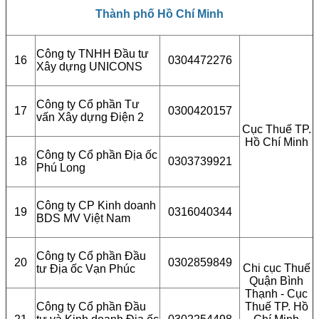
Thành phố Hồ Chí Minh
Công ty TNHH Đầu tư
16
0304472276
Xây dựng UNICONS
Công ty Cổ phần Tư
17
0300420157
vấn Xây dựng Điện 2
Cục Thuế TP.
Hồ Chí Minh
Công ty Cổ phần Địa ốc
18
0303739921
Phú Long
Công ty CP Kinh doanh
19
0316040344
BDS MV Việt Nam
Công ty Cổ phần Đầu
20
0302859849
Chi cục Thuế
tư Địa ốc Vạn Phúc
Quận Bình
Thạnh - Cục
Công ty Cổ phần Đầu
Thuế TP. Hồ