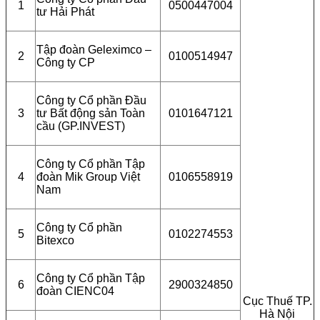
1
0500447004
tư Hải Phát
Tập đoàn Geleximco –
2
0100514947
Công ty CP
Công ty Cổ phần Đầu
3
tư Bất động sản Toàn
0101647121
cầu (GP.INVEST)
Công ty Cổ phần Tập
4
đoàn Mik Group Việt
0106558919
Nam
Công ty Cổ phần
5
0102274553
Bitexco
Công ty Cổ phần Tập
6
2900324850
đoàn CIENC04
Cục Thuế TP.
Hà Nội