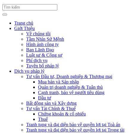
Trang chủ
Giới Thiệu
Về chúng tôi
Tầm Nhìn Sứ Mệnh
Hình ảnh công ty
Ban Lãnh Đạo
Luật sư & Cộng sự
Phí dịch vụ
Tuyên bố pháp lý
Dịch vụ pháp lý
Tư vấn Đầu tư, Doanh nghiệp & Thương mại
Mua bán và Sáp nhập
Quản trị doanh nghiệp & Tuân thủ
Cạnh tranh, bảo vệ người tiêu dùng
Đầu tư
Bất động sản và Xây dựng
Tư vấn Tài Chính & Thuế
Chứng khoán & cổ phiếu
Thuế
Tranh tụng và đại diện bảo vệ quyền lợi tại Toà án
Tranh tụng và đại diện bảo vệ quyền lợi tại Trọng tài