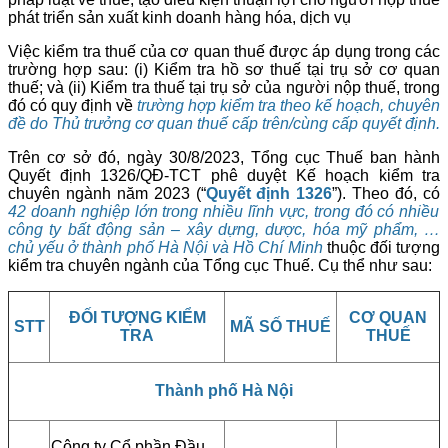
phát triển sản xuất kinh doanh hàng hóa, dịch vụ
Việc kiểm tra thuế của cơ quan thuế được áp dụng trong các
trường hợp sau: (i) Kiểm tra hồ sơ thuế tại trụ sở cơ quan
thuế; và (ii) Kiểm tra thuế tại trụ sở của người nộp thuế, trong
đó có quy định về
trường hợp kiểm tra theo kế hoạch, chuyên
đề do Thủ trưởng cơ quan thuế cấp trên/cùng cấp quyết định.
Trên cơ sở đó, ngày 30/8/2023, Tổng cục Thuế ban hành
Quyết định 1326/QĐ-TCT phê duyệt Kế hoạch kiểm tra
chuyên ngành năm 2023 (“
Quyết định 1326
”). Theo đó, có
42 doanh nghiệp lớn trong nhiều lĩnh vực, trong đó có nhiều
công ty bất động sản – xây dựng, dược, hóa mỹ phẩm, …
chủ yếu ở thành phố Hà Nội và Hồ Chí Minh
thuộc đối tượng
kiểm tra chuyên ngành của Tổng cục Thuế. Cụ thể như sau:
ĐỐI TƯỢNG KIỂM
CƠ QUAN
STT
MÃ SỐ THUẾ
TRA
THUẾ
Thành phố Hà Nội
Công ty Cổ phần Đầu