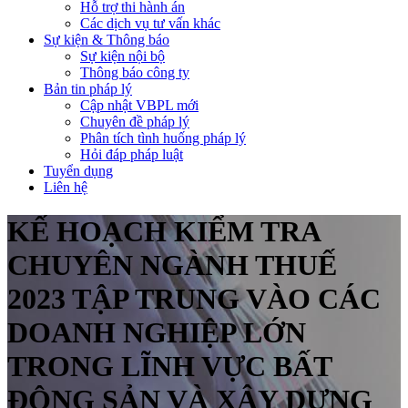
Hỗ trợ thi hành án
Các dịch vụ tư vấn khác
Sự kiện & Thông báo
Sự kiện nội bộ
Thông báo công ty
Bản tin pháp lý
Cập nhật VBPL mới
Chuyên đề pháp lý
Phân tích tình huống pháp lý
Hỏi đáp pháp luật
Tuyển dụng
Liên hệ
KẾ HOẠCH KIỂM TRA
CHUYÊN NGÀNH THUẾ
2023 TẬP TRUNG VÀO CÁC
DOANH NGHIỆP LỚN
TRONG LĨNH VỰC BẤT
ĐỘNG SẢN VÀ XÂY DỰNG