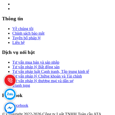
Thông tin
Về chúng tôi
Chính sách bảo mật
Tuyên bố pháp lý
Liên hệ
Dịch vụ nổi bật
Tư vấn mua bán và sáp nhập
Tư vấn pháp lý Bất động sản
Tư vấn pháp luật Cạnh tranh, Tập trung kinh tế
Tư vấn pháp lý Chứng khoán và Tài chính
Tư vấn pháp lý thương mại và dân sự
Tranh tụng
Facebook
Facebook
© Copyright 2022-2026 Công ty Luật TNHH Toàn cầu ATA.