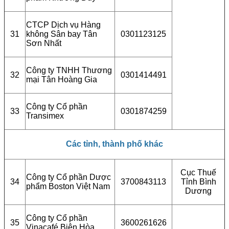
CTCP Dịch vụ Hàng
31
không Sân bay Tân
0301123125
Sơn Nhất
Công ty TNHH Thương
32
0301414491
mại Tân Hoàng Gia
Công ty Cổ phần
33
0301874259
Transimex
Các tỉnh, thành phố khác
Cục Thuế
Công ty Cổ phần Dược
34
3700843113
Tỉnh Bình
phẩm Boston Việt Nam
Dương
Công ty Cổ phần
35
3600261626
Vinacafé Biên Hòa