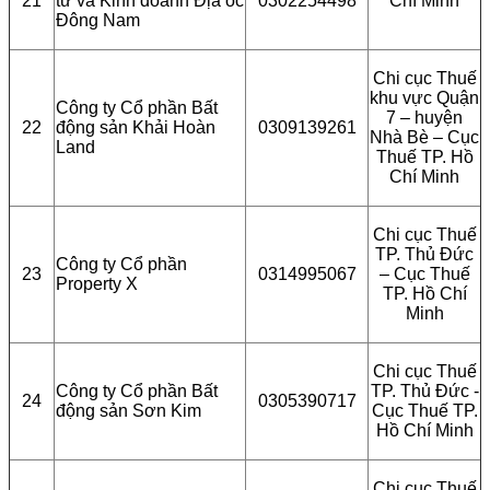
21
tư và Kinh doanh Địa ốc
0302254498
Chí Minh
Đông Nam
Chi cục Thuế
khu vực Quận
Công ty Cổ phần Bất
7 – huyện
22
động sản Khải Hoàn
0309139261
Nhà Bè – Cục
Land
Thuế TP. Hồ
Chí Minh
Chi cục Thuế
TP. Thủ Đức
Công ty Cổ phần
23
0314995067
– Cục Thuế
Property X
TP. Hồ Chí
Minh
Chi cục Thuế
Công ty Cổ phần Bất
TP. Thủ Đức -
24
0305390717
động sản Sơn Kim
Cục Thuế TP.
Hồ Chí Minh
Chi cục Thuế