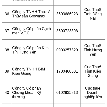
Cục Thuế
Công ty TNHH Thức ăn
36
3603686923
Tỉnh Đồng
Thủy sản Growmax
Nai
Công ty Cổ phần Gạch
37
3600723398
men V.T.C
Cục Thuế
Công ty Cổ phần Kim
38
0900257329
Tỉnh Hưng
Tín Hưng Yên
Yên
Cục Thuế
Công ty TNHH BIM
39
1700460501
Tỉnh Kiên
Kiên Giang
Giang
Công ty Cổ phần
Cục thuế
40
Chứng khoán Kỹ
0102935813
Doanh
thương
nghiệp lớn