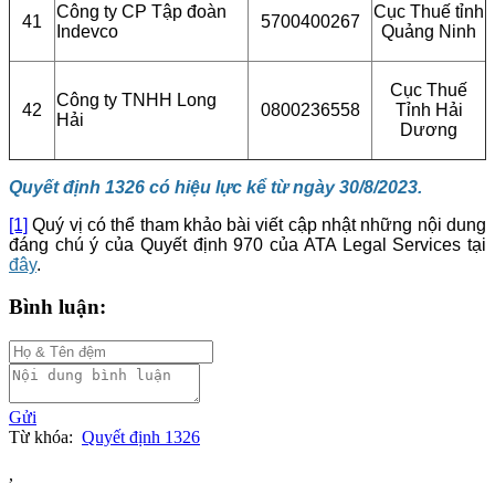
Công ty CP Tập đoàn
Cục Thuế tỉnh
41
5700400267
Indevco
Quảng Ninh
Cục Thuế
Công ty TNHH Long
42
0800236558
Tỉnh Hải
Hải
Dương
Quyết định 1326 có hiệu lực kể từ ngày 30/8/2023.
[1]
Quý vị có thể tham khảo bài viết cập nhật những nội dung
đáng chú ý của Quyết định 970 của ATA Legal Services tại
đây
.
Bình luận:
Gửi
Từ khóa:
Quyết định 1326
,