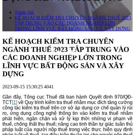
Trang chủ
KẾ HOẠCH KIỂM TRA CHUYÊN NGÀNH THUẾ 2023
TẬP TRUNG VÀO CÁC DOANH NGHIỆP LỚN
TRONG LĨNH VỰC BẤT ĐỘNG SẢN VÀ XÂY DỰNG
KẾ HOẠCH KIỂM TRA CHUYÊN
NGÀNH THUẾ 2023 TẬP TRUNG VÀO
Tuyển dụng
Hỏi đáp
Đội ngũ
Liên hệ
CÁC DOANH NGHIỆP LỚN TRONG
LĨNH VỰC BẤT ĐỘNG SẢN VÀ XÂY
DỰNG
2023-09-15 15:30:25
4041
Gần đây, Tổng cục Thuế đã ban hành Quyết định 970/QĐ-
TCT
[1]
về Quy trình kiểm tra thuế nhằm mục đích tăng cường
công tác kiểm tra thuế trên cơ sở áp dụng cơ chế quản lý rủi
ro, ứng dụng công nghệ thông tin vào kiểm tra thuế nhằm
phát hiện, ngăn chặn và xử lý kịp thời những vi phạm về
thuế, chống thất thu thuế; nâng cao tinh thần tự giác tuân thủ
pháp luật của người nộp thuế trong việc thực hiện quy định
pháp luật về thuế, tạo điều kiện thuận lợi cho người nộp thuế