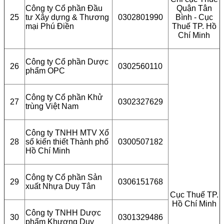
Công ty Cổ phần Đầu
Quận Tân
25
tư Xây dựng & Thương
0302801990
Bình - Cục
mại Phú Điền
Thuế TP. Hồ
Chí Minh
Công ty Cổ phần Dược
26
0302560110
phẩm OPC
Công ty Cổ phần Khử
27
0302327629
trùng Việt Nam
Công ty TNHH MTV Xổ
28
số kiến thiết Thành phố
0300507182
Hồ Chí Minh
Công ty Cổ phần Sản
29
0306151768
xuất Nhựa Duy Tân
Cục Thuế TP.
Hồ Chí Minh
Công ty TNHH Dược
30
0301329486
phẩm Khương Duy