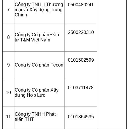
Công ty TNHH Thương
0500480241
7
mại và Xây dựng Trung
Chính
2500220310
Công ty Cổ phần Đầu
8
tư T&M Việt Nam
0101502599
9
Công ty Cổ phần Fecon
0103711478
Công ty Cổ phần Xây
10
dựng Hợp Lực
Công ty TNHH Phát
11
0101864535
triển THT