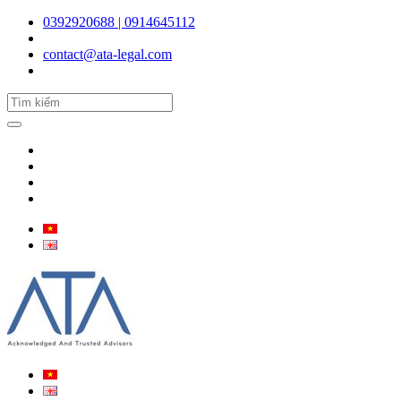
0392920688 | 0914645112
contact@ata-legal.com