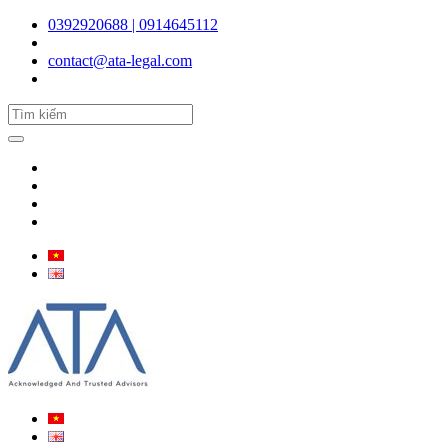
0392920688 | 0914645112
contact@ata-legal.com