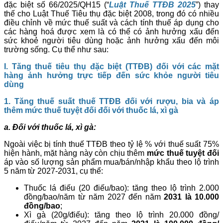
đặc biệt số 66/2025/QH15 (“
Luật Thuế TTĐB 2025
”) thay
thế cho Luật Thuế Tiêu thụ đặc biệt 2008, trong đó có nhiều
điều chỉnh về mức thuế suất và cách tính thuế áp dụng cho
các hàng hoá được xem là có thể có ảnh hưởng xấu đến
sức khoẻ người tiêu dùng hoặc ảnh hưởng xấu đến môi
trường sống. Cụ thể như sau:
I. Tăng thuế tiêu thụ đặc biệt (TTĐB) đối với các mặt
hàng ảnh hưởng trực tiếp đến sức khỏe người tiêu
dùng
1
. Tăng thuế suất thuế TTĐB đối với rượu, bia
và áp
thêm
mức thuế tuyệt đối
đối với thuốc lá, xì gà
a. Đối với thuốc lá
, xì gà
:
Ngoài việc bị tính thuế TTĐB theo tỷ lệ % với thuế suất 75%
hiện hành, mặt hàng này còn chịu thêm
mức thuế tuyệt đối
áp vào số lượng sản phẩm mua/bán/nhập khẩu theo lộ trình
5 năm từ 2027-2031, cụ thể:
Thuốc lá điếu (20 điếu/bao): tăng theo lộ trình 2.000
đồng/bao/năm từ năm 2027 đến năm
2031 là 10.000
đồng/bao
;
Xì gà (20g/điếu): tăng theo lộ trình 20.000 đồng/