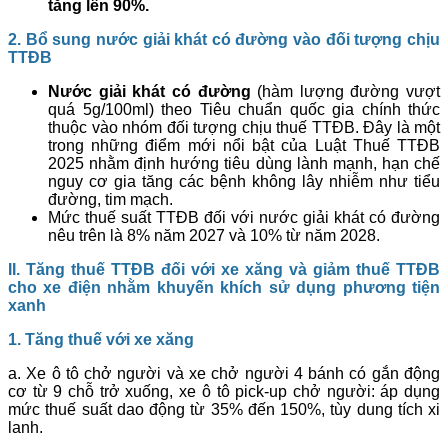
tăng lên 90%.
2
. Bổ sung nước giải khát có đường vào đối tượng chịu
TTĐB
Nước giải khát có đường
(hàm lượng đường vượt
quá 5g/100ml) theo Tiêu chuẩn quốc gia chính thức
thuộc vào nhóm đối tượng chịu thuế TTĐB. Đây là một
trong những điểm mới nổi bật của Luật Thuế TTĐB
2025 nhằm định hướng tiêu dùng lành mạnh, hạn chế
nguy cơ gia tăng các bệnh không lây nhiễm như tiểu
đường, tim mạch.
Mức thuế suất TTĐB đối với nước giải khát có đường
nêu trên là 8% năm 2027 và 10% từ năm 2028.
II. Tăng thuế TTĐB đối với xe xăng và giảm thuế TTĐB
cho xe điện nhằm khuyến khích sử dụng phương tiện
xanh
1. Tăng thuế với xe xăng
a. Xe ô tô chở người và xe chở người 4 bánh có gắn động
cơ từ 9 chỗ trở xuống, xe ô tô pick-up chở người: áp dụng
mức thuế suất dao động từ 35% đến 150%, tùy dung tích xi
lanh.