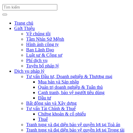
Trang chủ
Giới Thiệu
Về chúng tôi
Tầm Nhìn Sứ Mệnh
Hình ảnh công ty
Ban Lãnh Đạo
Luật sư & Cộng sự
Phí dịch vụ
Tuyên bố pháp lý
Dịch vụ pháp lý
Tư vấn Đầu tư, Doanh nghiệp & Thương mại
Mua bán và Sáp nhập
Quản trị doanh nghiệp & Tuân thủ
Cạnh tranh, bảo vệ người tiêu dùng
Đầu tư
Bất động sản và Xây dựng
Tư vấn Tài Chính & Thuế
Chứng khoán & cổ phiếu
Thuế
Tranh tụng và đại diện bảo vệ quyền lợi tại Toà án
Tranh tụng và đại diện bảo vệ quyền lợi tại Trọng tài