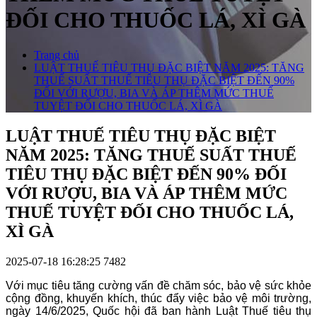
ĐỐI CHO THUỐC LÁ, XÌ GÀ
Trang chủ
LUẬT THUẾ TIÊU THỤ ĐẶC BIỆT NĂM 2025: TĂNG
THUẾ SUẤT THUẾ TIÊU THỤ ĐẶC BIỆT ĐẾN 90%
ĐỐI VỚI RƯỢU, BIA VÀ ÁP THÊM MỨC THUẾ
TUYỆT ĐỐI CHO THUỐC LÁ, XÌ GÀ
LUẬT THUẾ TIÊU THỤ ĐẶC BIỆT
NĂM 2025: TĂNG THUẾ SUẤT THUẾ
TIÊU THỤ ĐẶC BIỆT ĐẾN 90% ĐỐI
VỚI RƯỢU, BIA VÀ ÁP THÊM MỨC
THUẾ TUYỆT ĐỐI CHO THUỐC LÁ,
XÌ GÀ
2025-07-18 16:28:25
7482
Với mục tiêu tăng cường vấn đề chăm sóc, bảo vệ sức khỏe
cộng đồng, khuyến khích, thúc đẩy việc bảo vệ môi trường,
ngày 14/6/2025, Quốc hội đã ban hành Luật Thuế tiêu thụ