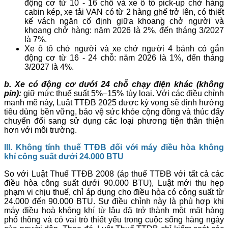
động cơ từ 10 - 16 chỗ và xe ô tô pick-up chở hàng
cabin kép, xe tải VAN có từ 2 hàng ghế trở lên, có thiết
kế vách ngăn cố định giữa khoang chở người và
khoang chở hàng: năm 2026 là 2%, đến tháng 3/2027
là 7%.
Xe ô tô chở người và xe chở người 4 bánh có gắn
động cơ từ 16 - 24 chỗ: năm 2026 là 1%, đến tháng
3/2027 là 4%.
b. Xe có động cơ dưới 24 chỗ chạy điện khác (không
pin):
giữ mức thuế suất 5%–15% tùy loại. Với các điều chỉnh
mạnh mẽ này, Luật TTĐB 2025 được kỳ vọng sẽ định hướng
tiêu dùng bền vững, bảo vệ sức khỏe cộng đồng và thúc đẩy
chuyển đổi sang sử dụng các loại phương tiện thân thiện
hơn với môi trường.
III. Không
tính thuế TTĐB đối với m
áy điều hòa không
khí công suất dưới 24.000 BTU
So với Luật Thuế TTĐB 2008 (áp thuế TTĐB với tất cả các
điều hòa công suất dưới 90.000 BTU), Luật mới thu hẹp
phạm vi chịu thuế, chỉ áp dụng cho điều hòa có công suất từ
24.000 đến 90.000 BTU. Sự điều chỉnh này là phù hợp khi
máy điều hoà không khí từ lâu đã trở thành một mặt hàng
phổ thông và có vai trò thiết yếu trong cuộc sống hàng ngày