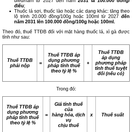
điếu/năm từ 2027 đến năm
2031 là 100.000 đồng/
điếu
;
Thuốc lá sợi, thuốc lào hoặc các dạng khác: tăng theo
lộ trình 20.000 đồng/100g hoặc 100ml từ 2027
đến
năm 2031 lên 100.000 đồng/100g hoặc 100ml.
Theo đó, thuế TTĐB đối với mặt hàng thuốc lá, xì gà được
tính như sau:
Thuế TTĐB
Thuế TTĐB áp
áp dụng
Thuế TTĐB
dụng phương
=
+
phương pháp
phải nộp
pháp tính thuế
tính thuế tuyệt
theo tỷ lệ %
đối (nếu có)
Trong đó:
Giá tính thuế
Thuế TTĐB áp
của
dụng phương
=
hàng hóa, dịch
x
Thuế suất
pháp tính thuế
vụ
theo tỷ lệ %
chịu thuế