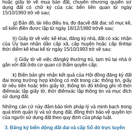
hoặc giấy tờ về mua bán đất, chuyển nhượng quyền sử
dụng đất có chữ ký của các bên liên quan từ ngày
15/10/1993 trở về sau;
g) Bản đồ, tài liệu điều tra, đo đạcvề đất đai; sổ mục kê,
sổ kiến điền được lập từ ngày 18/12/1980 trởvề sau;
h) Giấy tờ về việc kê khai, đăng ký nhà, đất có xác nhận
của Ủy ban nhân dân cấp xã, cấp huyện hoặc cấp tỉnhtại
thời điểm kê khai kể từ ngày 15/10/1993 trở về sau;
i) Giấy tờ về việc đăngký thường trú, tạm trú tại nhà ở
gắn với đất ởdo cơ quan có thẩm quyền cấp;
k) Biên bản ghi nhận kết quả của Hội đồng đăng ký đất
đai trong trường hợp không có một trong các thông tin, giấy
tờ nêu trên hoặc trên giấy tờ, thông tin đó không ghi rõ thời
điểmxác lập giấy tờ, thời điểmxác lập thông tin và mục đích
sử dụng đất.
Những căn cứ này đảm bảo tính pháp lý và minh bạch trong
quá trình quản lý và sử dụng đất, đồng thời bảo vệ quyền lợi
của người sử dụng đất theo quy định của pháp luật.
3
.
Đăng ký biến động đất đai và cấp Sổ đỏ trực tuyến