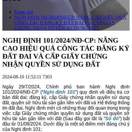
Trang chủ
NGHỊ ĐỊNH 101/2024/NĐ-CP: NÂNG CAO HIỆU QUẢ
CÔNG TÁC ĐĂNG KÝ ĐẤT ĐAI VÀ CẤP GIẤY
CHỨNG NHẬN QUYỀN SỬ DỤNG ĐẤT
NGHỊ ĐỊNH 101/2024/NĐ-CP: NÂNG
CAO HIỆU QUẢ CÔNG TÁC ĐĂNG KÝ
ĐẤT ĐAI VÀ CẤP GIẤY CHỨNG
NHẬN QUYỀN SỬ DỤNG ĐẤT
2024-08-10 11:52:11
7303
Ngày 29/7/2024, Chính phủ ban hành Nghị định
101/2024/NĐ-CP (“
Nghị định 101
”) quy định về điều tra cơ
bản đất đai; đăng ký, cấp Giấy chứng nhận quyền sử dụng
đất, quyền sở hữu tài sản gắn liền với đất và Hệ thống thông
tin đất đai. Nghị định mới có những thay đổi quan trọng trong
việc cấp Giấy chứng nhận quyền sử dụng đất và quyền sở
hữu tài sản gắn liền với đất (Sau đây gọi tắt là “
Sổ đỏ
”) bắt
đầu từ 01/08/2024. Dưới đây là một số điểm mới đáng chú ý
của Nghị định 101: