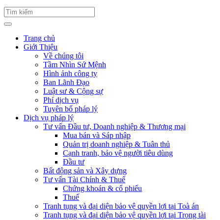
Trang chủ
Giới Thiệu
Về chúng tôi
Tầm Nhìn Sứ Mệnh
Hình ảnh công ty
Ban Lãnh Đạo
Luật sư & Cộng sự
Phí dịch vụ
Tuyên bố pháp lý
Dịch vụ pháp lý
Tư vấn Đầu tư, Doanh nghiệp & Thương mại
Mua bán và Sáp nhập
Quản trị doanh nghiệp & Tuân thủ
Cạnh tranh, bảo vệ người tiêu dùng
Đầu tư
Bất động sản và Xây dựng
Tư vấn Tài Chính & Thuế
Chứng khoán & cổ phiếu
Thuế
Tranh tụng và đại diện bảo vệ quyền lợi tại Toà án
Tranh tụng và đại diện bảo vệ quyền lợi tại Trọng tài