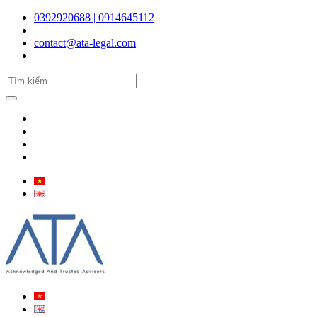
0392920688 | 0914645112
contact@ata-legal.com