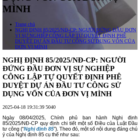
MÌNH
Trang chủ
NGHỊ ĐỊNH 85/2025/NĐ-CP: NGƯỜI ĐỨNG ĐẦU ĐƠN
VỊ SỰ NGHIỆP CÔNG LẬP TỰ QUYẾT ĐỊNH PHÊ
DUYỆT DỰ ÁN ĐẦU TƯ CÔNG SỬ DỤNG VỐN CỦA
ĐƠN VỊ MÌNH
NGHỊ ĐỊNH 85/2025/NĐ-CP: NGƯỜI
ĐỨNG ĐẦU ĐƠN VỊ SỰ NGHIỆP
CÔNG LẬP TỰ QUYẾT ĐỊNH PHÊ
DUYỆT DỰ ÁN ĐẦU TƯ CÔNG SỬ
DỤNG VỐN CỦA ĐƠN VỊ MÌNH
2025-04-18 19:31:39
5040
Ngày 08/04/2025, Chính phủ ban hành Nghị định
85/2025/NĐ-CP quy định chi tiết một số Điều của Luật Đầu
tư công (“
Nghị định 85
”). Theo đó, một số nội dung đáng chú
ý của Nghị định 85 cụ thể như sau: