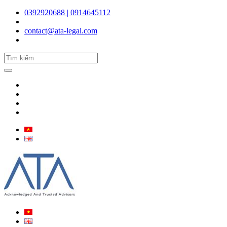
0392920688 | 0914645112
contact@ata-legal.com