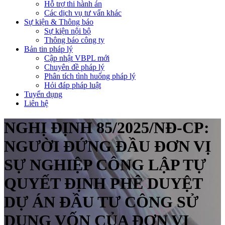
Hỗ trợ thi hành án
Các dịch vụ tư vấn khác
Sự kiện & Thông báo
Sự kiện nội bộ
Thông báo công ty
Bản tin pháp lý
Cập nhật VBPL mới
Chuyên đề pháp lý
Phân tích tình huống pháp lý
Hỏi đáp pháp luật
Tuyển dụng
Liên hệ
NGHỊ ĐỊNH 85/2025/NĐ-CP:
NGƯỜI ĐỨNG ĐẦU ĐƠN VỊ
SỰ NGHIỆP CÔNG LẬP TỰ
QUYẾT ĐỊNH PHÊ DUYỆT
DỰ ÁN ĐẦU TƯ CÔNG SỬ
DỤNG VỐN CỦA ĐƠN VỊ