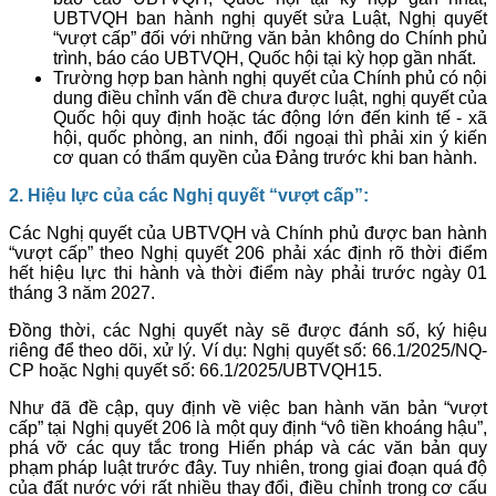
UBTVQH ban hành nghị quyết sửa Luật, Nghị quyết
“vượt cấp” đối với những văn bản không do Chính phủ
trình, báo cáo UBTVQH, Quốc hội tại kỳ họp gần nhất.
Trường hợp ban hành nghị quyết của Chính phủ có nội
dung điều chỉnh vấn đề chưa được luật, nghị quyết của
Quốc hội quy định hoặc tác động lớn đến kinh tế - xã
hội, quốc phòng, an ninh, đối ngoại thì phải xin ý kiến
cơ quan có thẩm quyền của Đảng trước khi ban hành.
2. Hiệu lực của các Nghị quyết “vượt cấp”:
Các Nghị quyết của UBTVQH và Chính phủ được ban hành
“vượt cấp” theo Nghị quyết 206 phải xác định rõ thời điểm
hết hiệu lực thi hành và thời điểm này phải trước ngày 01
tháng 3 năm 2027.
Đồng thời, các Nghị quyết này sẽ được đánh số, ký hiệu
riêng để theo dõi, xử lý. Ví dụ: Nghị quyết số: 66.1/2025/NQ-
CP hoặc Nghị quyết số: 66.1/2025/UBTVQH15.
Như đã đề cập, quy định về việc ban hành văn bản “vượt
cấp” tại Nghị quyết 206 là một quy định “vô tiền khoáng hậu”,
phá vỡ các quy tắc trong Hiến pháp và các văn bản quy
phạm pháp luật trước đây. Tuy nhiên, trong giai đoạn quá độ
của đất nước với rất nhiều thay đổi, điều chỉnh trong cơ cấu