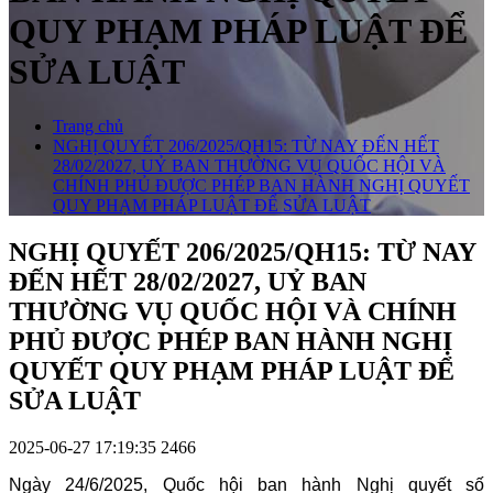
QUY PHẠM PHÁP LUẬT ĐỂ
SỬA LUẬT
Trang chủ
NGHỊ QUYẾT 206/2025/QH15: TỪ NAY ĐẾN HẾT
28/02/2027, UỶ BAN THƯỜNG VỤ QUỐC HỘI VÀ
CHÍNH PHỦ ĐƯỢC PHÉP BAN HÀNH NGHỊ QUYẾT
QUY PHẠM PHÁP LUẬT ĐỂ SỬA LUẬT
NGHỊ QUYẾT 206/2025/QH15: TỪ NAY
ĐẾN HẾT 28/02/2027, UỶ BAN
THƯỜNG VỤ QUỐC HỘI VÀ CHÍNH
PHỦ ĐƯỢC PHÉP BAN HÀNH NGHỊ
QUYẾT QUY PHẠM PHÁP LUẬT ĐỂ
SỬA LUẬT
2025-06-27 17:19:35
2466
Ngày 24/6/2025, Quốc hội ban hành Nghị quyết số