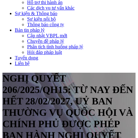
Hỗ trợ thi hành án
Các dịch vụ tư vấn khác
Sự kiện & Thông báo
Sự kiện nội bộ
Thông báo công ty
Bản tin pháp lý
Cập nhật VBPL mới
Chuyên đề pháp lý
Phân tích tình huống pháp lý
Hỏi đáp pháp luật
Tuyển dụng
Liên hệ
NGHỊ QUYẾT
206/2025/QH15: TỪ NAY ĐẾN
HẾT 28/02/2027, UỶ BAN
THƯỜNG VỤ QUỐC HỘI VÀ
CHÍNH PHỦ ĐƯỢC PHÉP
BAN HÀNH NGHỊ QUYẾT