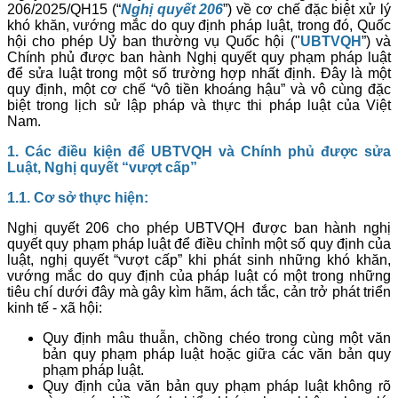
206/2025/QH15 (“
Nghị quyết 206
”) về cơ chế đặc biệt xử lý
khó khăn, vướng mắc do quy định pháp luật, trong đó, Quốc
hội cho phép Uỷ ban thường vụ Quốc hội ("
UBTVQH
”) và
Chính phủ được ban hành Nghị quyết quy phạm pháp luật
để sửa luật trong một số trường hợp nhất định. Đây là một
quy định, một cơ chế “vô tiền khoáng hậu” và vô cùng đặc
biệt trong lịch sử lập pháp và thực thi pháp luật của Việt
Nam.
1. Các điều kiện để UBTVQH và Chính phủ được sửa
Luật, Nghị quyết “vượt cấp”
1.1. Cơ sở thực hiện:
Nghị quyết 206 cho phép UBTVQH được ban hành nghị
quyết quy phạm pháp luật để điều chỉnh một số quy định của
luật, nghị quyết “vượt cấp” khi phát sinh những khó khăn,
vướng mắc do quy định của pháp luật có một trong những
tiêu chí dưới đây mà gây kìm hãm, ách tắc, cản trở phát triển
kinh tế - xã hội:
Quy định mâu thuẫn, chồng chéo trong cùng một văn
bản quy phạm pháp luật hoặc giữa các văn bản quy
phạm pháp luật.
Quy định của văn bản quy phạm pháp luật không rõ