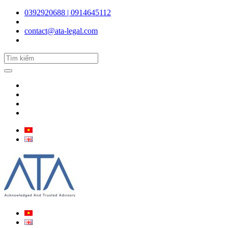
0392920688 | 0914645112
contact@ata-legal.com