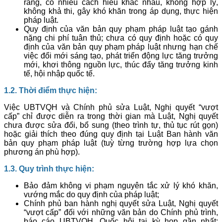
ràng, có nhiều cách hiểu khác nhau, không hợp lý,
không khả thi, gây khó khăn trong áp dụng, thực hiện
pháp luật.
Quy định của văn bản quy phạm pháp luật tạo gánh
nặng chi phí tuân thủ; chưa có quy định hoặc có quy
định của văn bản quy phạm pháp luật nhưng hạn chế
việc đổi mới sáng tạo, phát triển động lực tăng trưởng
mới, khơi thông nguồn lực, thúc đẩy tăng trưởng kinh
tế, hội nhập quốc tế.
1.2. Thời điểm thực hiện:
Việc UBTVQH và Chính phủ sửa Luật, Nghị quyết “vượt
cấp” chỉ được diễn ra trong thời gian mà Luật, Nghị quyết
chưa được sửa đổi, bổ sung (theo trình tự, thủ tục rút gọn)
hoặc giải thích theo đúng quy định tại Luật Ban hành văn
bản quy phạm pháp luật (tuỳ từng trường hợp lựa chọn
phương án phù hợp).
1.3. Quy trình thực hiện:
Bảo đảm không vi phạm nguyên tắc xử lý khó khăn,
vướng mắc do quy định của pháp luật;
Chính phủ ban hành nghị quyết sửa Luật, Nghị quyết
“vượt cấp” đối với những văn bản do Chính phủ trình,
báo cáo UBTVQH, Quốc hội tại kỳ họp gần nhất;