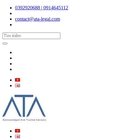
0392920688 | 0914645112
contact@ata-legal.com