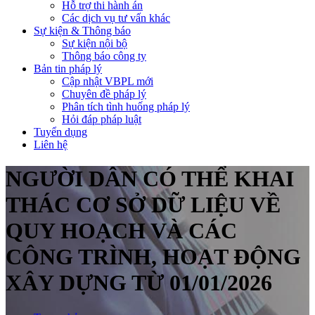
Hỗ trợ thi hành án
Các dịch vụ tư vấn khác
Sự kiện & Thông báo
Sự kiện nội bộ
Thông báo công ty
Bản tin pháp lý
Cập nhật VBPL mới
Chuyên đề pháp lý
Phân tích tình huống pháp lý
Hỏi đáp pháp luật
Tuyển dụng
Liên hệ
NGƯỜI DÂN CÓ THỂ KHAI
THÁC CƠ SỞ DỮ LIỆU VỀ
QUY HOẠCH VÀ CÁC
CÔNG TRÌNH, HOẠT ĐỘNG
XÂY DỰNG TỪ 01/01/2026