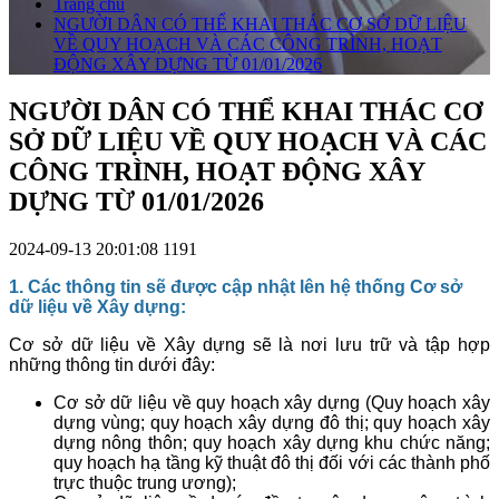
Trang chủ
NGƯỜI DÂN CÓ THỂ KHAI THÁC CƠ SỞ DỮ LIỆU
VỀ QUY HOẠCH VÀ CÁC CÔNG TRÌNH, HOẠT
ĐỘNG XÂY DỰNG TỪ 01/01/2026
NGƯỜI DÂN CÓ THỂ KHAI THÁC CƠ
SỞ DỮ LIỆU VỀ QUY HOẠCH VÀ CÁC
CÔNG TRÌNH, HOẠT ĐỘNG XÂY
DỰNG TỪ 01/01/2026
2024-09-13 20:01:08
1191
1. Các thông tin sẽ được cập nhật lên hệ thống Cơ sở
dữ liệu về Xây dựng:
Cơ sở dữ liệu về Xây dựng sẽ là nơi lưu trữ và tập hợp
những thông tin dưới đây:
Cơ sở dữ liệu về quy hoạch xây dựng (Quy hoạch xây
dựng vùng; quy hoạch xây dựng đô thị; quy hoạch xây
dựng nông thôn; quy hoạch xây dựng khu chức năng;
quy hoạch hạ tầng kỹ thuật đô thị đối với các thành phố
trực thuộc trung ương);