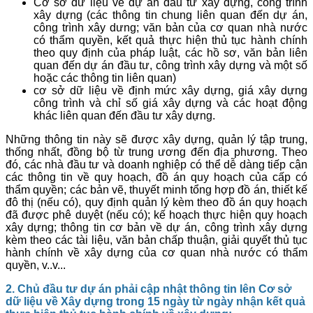
Cơ sở dữ liệu về dự án đầu tư xây dựng, công trình
xây dựng (các thông tin chung liên quan đến dự án,
công trình xây dưng; văn bản của cơ quan nhà nước
có thẩm quyền, kết quả thực hiện thủ tục hành chính
theo quy định của pháp luật, các hồ sơ, văn bản liên
quan đến dự án đầu tư, công trình xây dựng và một số
hoặc các thông tin liên quan)
cơ sở dữ liệu về định mức xây dựng, giá xây dựng
công trình và chỉ số giá xây dựng và các hoạt động
khác liên quan đến đầu tư xây dựng.
Những thông tin này sẽ được xây dựng, quản lý tập trung,
thống nhất, đồng bộ từ trung ương đến địa phương. Theo
đó, các nhà đầu tư và doanh nghiệp có thể dễ dàng tiếp cận
các thông tin về quy hoạch, đồ án quy hoạch của cấp có
thẩm quyền; các bản vẽ, thuyết minh tổng hợp đồ án, thiết kế
đô thị (nếu có), quy định quản lý kèm theo đồ án quy hoạch
đã được phê duyệt (nếu có); kế hoạch thực hiện quy hoạch
xây dựng; thông tin cơ bản về dự án, công trình xây dựng
kèm theo các tài liệu, văn bản chấp thuận, giải quyết thủ tục
hành chính về xây dựng của cơ quan nhà nước có thẩm
quyền, v..v...
2. Chủ đầu tư dự án phải cập nhật thông tin lên Cơ sở
dữ liệu về Xây dựng trong 15 ngày từ ngày nhận kết quả