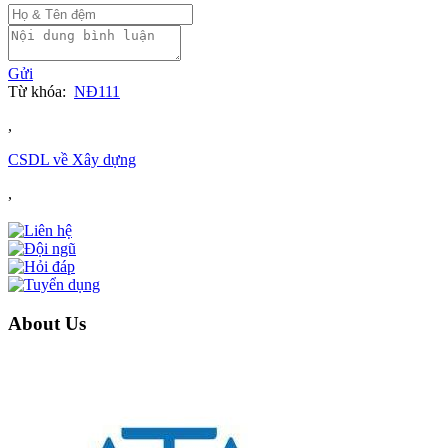
Gửi
Từ khóa:
NĐ111
,
CSDL về Xây dựng
,
About Us