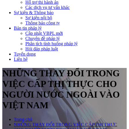
Hỗ trợ thi hành án
Các dịch vụ tư vấn khác
Sự kiện & Thông báo
Sự kiện nội bộ
Thông báo công ty
Bản tin pháp lý
Cập nhật VBPL mới
Chuyên đề pháp lý
Phân tích tình huống pháp lý
Hỏi đáp pháp luật
Tuyển dụng
Liên hệ
NHỮNG THAY ĐỔI TRONG
VIỆC CẤP THỊ THỰC CHO
NGƯỜI NƯỚC NGOÀI VÀO
VIỆT NAM
Trang chủ
NHỮNG THAY ĐỔI TRONG VIỆC CẤP THỊ THỰC