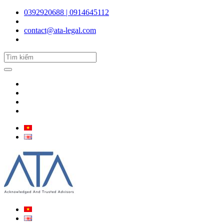
0392920688 | 0914645112
contact@ata-legal.com