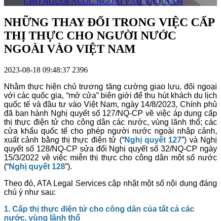
CHO NGƯỜI NƯỚC NGOÀI VÀO VIỆT NAM
NHỮNG THAY ĐỔI TRONG VIỆC CẤP
THỊ THỰC CHO NGƯỜI NƯỚC
NGOÀI VÀO VIỆT NAM
2023-08-18 09:48:37
2396
Nhằm thực hiện chủ trương tăng cường giao lưu, đối ngoại
với các quốc gia, “mở cửa” biên giới để thu hút khách du lịch
quốc tế và đầu tư vào Việt Nam, ngày 14/8/2023, Chính phủ
đã ban hành Nghị quyết số 127/NQ-CP về việc áp dụng cấp
thị thực điện tử cho công dân các nước, vùng lãnh thổ; các
cửa khẩu quốc tế cho phép người nước ngoài nhập cảnh,
xuất cảnh bằng thị thực điện tử (“
Nghị quyết 127
”) và Nghị
quyết số 128/NQ-CP sửa đổi Nghị quyết số 32/NQ-CP ngày
15/3/2022 về việc miễn thị thực cho công dân một số nước
(“
Nghị quyết 128
”).
Theo đó, ATA Legal Services cập nhật một số nội dung đáng
chú ý như sau:
1. Cấp thị thực điện tử cho công dân của tất cả các
nước, vùng lãnh thổ