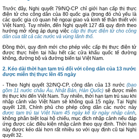
Trước đây, Nghị quyết 79/NQ-CP chỉ giới hạn cấp thị thực
điện tử cho công dân của 80 quốc gia (trong đó chủ yếu là
các quốc gia có quan hệ ngoại giao và kinh tế thân thiết với
Việt Nam). Tuy nhiên, đến Nghị quyết 127 đã quy định theo
hướng mở rộng áp dụng việc
cấp thị thực điện tử cho công
dân của tất cả các nước và vùng lãnh thổ.
Đồng thời, quy định mới cho phép việc cấp thị thực điện tử
được thực hiện tại hầu hết các cửa khẩu quốc tế đường
không, đường bộ và đường biển tại Việt Nam.
2. Kéo dài thời hạn tạm trú đối với công dân của 13 nước
được
miễn thị thực
lên 45 ngày
- Theo Nghị quyết 32/NQ-CP, công dân của 13 nước
(bao
gồm 11 nước châu Âu, Nhật Bản, Hàn Quốc)
sẽ được miễn
thị thực khi đến Việt Nam. Tuy nhiên, thời hạn tạm trú sau khi
nhập cảnh vào Việt Nam sẽ không quá 15 ngày. Tại Nghị
quyết 128, Chính phủ cho phép công dân các nước này
được tạm trú tại Việt Nam 45 ngày kể từ ngày nhập cảnh
,
không phân biệt loại hộ chiếu, mục đích nhập cảnh nếu đáp
ứng được các điều kiện nhập cảnh theo quy định. Thời hạn
này được kéo dài hơn rất nhiều so với quy định cũ tại Nghị
quyết 32.