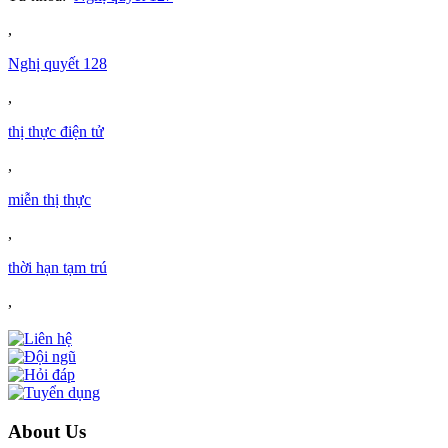
,
Nghị quyết 128
,
thị thực điện tử
,
miễn thị thực
,
thời hạn tạm trú
,
About Us