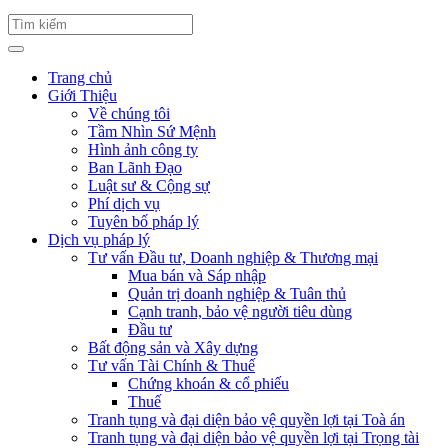
Trang chủ
Giới Thiệu
Về chúng tôi
Tầm Nhìn Sứ Mệnh
Hình ảnh công ty
Ban Lãnh Đạo
Luật sư & Cộng sự
Phí dịch vụ
Tuyên bố pháp lý
Dịch vụ pháp lý
Tư vấn Đầu tư, Doanh nghiệp & Thương mại
Mua bán và Sáp nhập
Quản trị doanh nghiệp & Tuân thủ
Cạnh tranh, bảo vệ người tiêu dùng
Đầu tư
Bất động sản và Xây dựng
Tư vấn Tài Chính & Thuế
Chứng khoán & cổ phiếu
Thuế
Tranh tụng và đại diện bảo vệ quyền lợi tại Toà án
Tranh tụng và đại diện bảo vệ quyền lợi tại Trọng tài