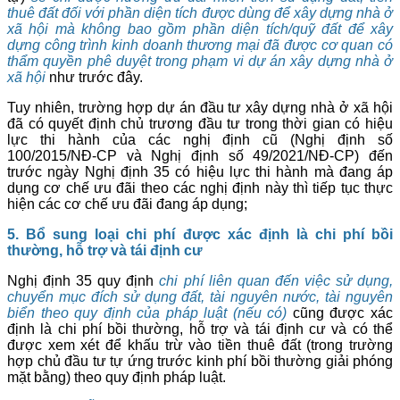
thuê đất đối với phần diện tích được dùng để xây dựng nhà ở
xã hội mà
không bao gồm phần diện tích/quỹ đất để xây
dựng công trình kinh doanh thương mại đã được cơ quan có
thẩm quyền phê duyệt trong phạm vi dự án xây dựng nhà ở
xã hội
như trước đây.
Tuy nhiên, trường hợp dự án đầu tư xây dựng nhà ở xã hội
đã có quyết định chủ trương đầu tư trong thời gian có hiệu
lực thi hành của các nghị định cũ (Nghị định số
100/2015/NĐ-CP và Nghị định số 49/2021/NĐ-CP) đến
trước ngày Nghị định 35 có hiệu lực thi hành mà đang áp
dụng cơ chế ưu đãi theo các nghị định này thì tiếp tục thực
hiện các cơ chế ưu đãi đang áp dụng;
5. Bổ sung loại chi phí được xác định là chi phí bồi
thường, hỗ trợ và tái định cư
Nghị định 35 quy định
chi phí liên quan đến việc sử dụng,
chuyển mục đích sử dụng đất, tài nguyên nước, tài nguyên
biển theo quy định của pháp luật (nếu có)
cũng được xác
định là chi phí bồi thường, hỗ trợ và tái định cư và có thể
được xem xét để khấu trừ vào tiền thuê đất (trong trường
hợp chủ đầu tư tự ứng trước kinh phí bồi thường giải phóng
mặt bằng) theo quy định pháp luật.