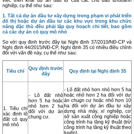
việc triển khai dự án đầu tư của các chủ đầu tư/doanh
nghiệp, cụ thể như sau:
1. Tất cả dự án đầu tư xây dựng trong phạm vi phát triển
đô thị hoặc dự án đầu tư các khu vực trong khu chức
năng đặc thù đều phải lập quy hoạch chi tiết, bao gồm
cả các dự án có quy mô nhỏ
So với quy định trước đây tại Nghị định 37/2010/NĐ-CP và
Nghị định 44/2015/NĐ-CP, Nghị định 35 có nhiều điều chỉnh
đối với vấn đề này, cụ thể như sau:
Quy định trước
Tiêu chí
Quy định tại Nghị định 35
đây
- Lô đất nhỏ hơn nhỏ hơn 5 ha
hoặc nhỏ hơn 2 ha đối với dự
- Lô đất nhỏ
án chugn cư hoặc nhỏ hơn 10
hơn 5 ha hoặc
ha đối với dự án đầu tư xây
nhỏ hơn 2 ha
1. Tiêu chí
dựng nhà máy, xí nghiệp, cơ
đối với dự án
xác định lô
sở sản xuất công nghiệp hoặc
chung cư.
đất có quy
công trình hạ tầng kỹ thuật (trừ
mô nhỏ
công trình hạ tầng kỹ thuật theo
tuyến)