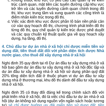
Không thuộc khu vực có yêu cầu cao quản lý về kiến
trúc cảnh quan, mặt tiền các tuyến đường cấp khu vực
trở lên và các tuyến đường cảnh quan chính trong đô
thị, khu vực trung tâm và xung quanh các công trình là
điểm nhấn kiến trúc trong đô thị.
Việc xác định khu vực được phân lô bán nền phải căn
cứ vào quy hoạch đô thị, chương trình phát triển đô thị
từng đô thị, quy chế quản lý kiến trúc được phê duyệt
và các quy chuẩn kỹ thuật quốc gia về quy hoạch xây
dựng, hạ tầng, đô thị.
4. Chủ đầu tư dự án nhà ở xã hội chỉ được miễn tiền sử
dụng đất, tiền thuê đất đối với phần diện tích được Nhà
nước giao, cho thuê để xây dựng nhà ở xã hội
Nghị định 35 quy định tại rõ Dự án đầu tư xây dựng nhà ở xã
hội bao gồm dự án đầu tư xây dựng nhà ở xã hội độc lập và
dự án đầu tư xây dựng nhà ở xã hội sử dụng phần quỹ đất
20% tổng diện tích đất ở thuộc phạm vi dự án đầu tư xây
dựng nhà ở thương mại, khu đô thị dành để đầu tư xây dựng
nhà ở xã hội.
Nghị định 35 có thay đổi đáng kể trong chính sách đối với
phát triển nhà ở xã hội, đó là việc chủ đầu tư dự án nhà ở xã
hội (dự án không sử dụng nguồn vốn ngân sách hoặc tương
tự)
sẽ chỉ được hưởng ưu đãi miễn tiền sử dụng đất, tiền