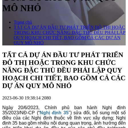
MÔ NHỎ
Trang chủ
TẤT CẢ DỰ ÁN ĐẦU TƯ PHÁT TRIỂN ĐÔ THỊ HOẶC
TRONG KHU CHỨC NĂNG ĐẶC THÙ ĐỀU PHẢI LẬP
QUY HOẠCH CHI TIẾT, BAO GỒM CẢ CÁC DỰ ÁN
QUY MÔ NHỎ
TẤT CẢ DỰ ÁN ĐẦU TƯ PHÁT TRIỂN
ĐÔ THỊ HOẶC TRONG KHU CHỨC
NĂNG ĐẶC THÙ ĐỀU PHẢI LẬP QUY
HOẠCH CHI TIẾT, BAO GỒM CẢ CÁC
DỰ ÁN QUY MÔ NHỎ
2023-06-30 19:38:14
2080
Ngày 20/6/2023, Chính phủ ban hành Nghị định
35/2023/NĐ-CP (“
Nghị định 35
"
) sửa đổi, bổ sung một số
điều của các Nghị định thuộc về lĩnh vực xây dựng; Nghị
định 35 bao gồm nhiều nội dung quan trọng, ảnh hưởng đến