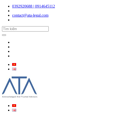
0392920688 | 0914645112
contact@ata-legal.com