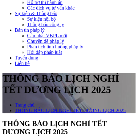
Hỗ trợ thi hành án
Các dịch vụ tư vấn khác
Sự kiện & Thông báo
Sự kiện nội bộ
Thông báo công ty
Bản tin pháp lý
Cập nhật VBPL mới
Chuyên đề pháp lý
Phân tích tình huống pháp lý
Hỏi đáp pháp luật
Tuyển dụng
Liên hệ
THÔNG BÁO LỊCH NGHỈ
TẾT DƯƠNG LỊCH 2025
Trang chủ
THÔNG BÁO LỊCH NGHỈ TẾT DƯƠNG LỊCH 2025
THÔNG BÁO LỊCH NGHỈ TẾT
DƯƠNG LỊCH 2025