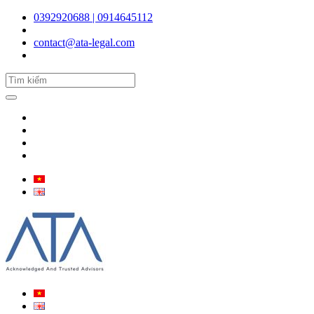
0392920688 | 0914645112
contact@ata-legal.com