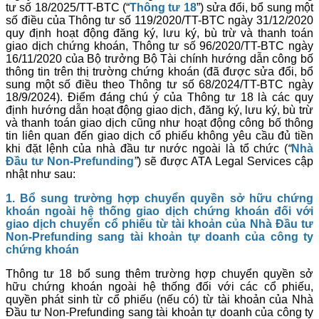
tư số 18/2025/TT-BTC (“
Thông tư 18
”) sửa đổi, bổ sung một
số điều của Thông tư số 119/2020/TT-BTC ngày 31/12/2020
quy định hoạt động đăng ký, lưu ký, bù trừ và thanh toán
giao dịch chứng khoán, Thông tư số 96/2020/TT-BTC ngày
16/11/2020 của Bộ trưởng Bộ Tài chính hướng dẫn công bố
thông tin trên thị trường chứng khoán (đã được sửa đổi, bổ
sung một số điều theo Thông tư số 68/2024/TT-BTC ngày
18/9/2024). Điểm đáng chú ý của Thông tư 18 là các quy
định hướng dẫn hoạt động giao dịch, đăng ký, lưu ký, bù trừ
và thanh toán giao dịch cũng như hoạt động công bố thông
tin liên quan đến giao dịch cổ phiếu không yêu cầu đủ tiền
khi đặt lệnh của nhà đầu tư nước ngoài là tổ chức (
“
Nhà
Đầu tư Non-Prefunding
”
) sẽ được ATA Legal Services cập
nhật như sau:
1. Bổ
sung trường hợp
chuyển quyền sở hữu chứng
khoán ngoài hệ thống giao dịch chứng khoán đối
với
giao dịch chuyển cổ phiếu từ tài khoản của Nhà Đầu tư
Non-Prefunding sang tài khoản tự doanh của công ty
chứng khoán
Thông tư 18 bổ sung thêm trường hợp chuyển quyền sở
hữu chứng khoán ngoài hệ thống đối với các cổ phiếu,
quyền phát sinh từ cổ phiếu (nếu có) từ tài khoản của Nhà
Đầu tư Non-Prefunding sang tài khoản tự doanh của công ty