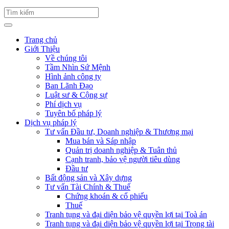
Trang chủ
Giới Thiệu
Về chúng tôi
Tầm Nhìn Sứ Mệnh
Hình ảnh công ty
Ban Lãnh Đạo
Luật sư & Cộng sự
Phí dịch vụ
Tuyên bố pháp lý
Dịch vụ pháp lý
Tư vấn Đầu tư, Doanh nghiệp & Thương mại
Mua bán và Sáp nhập
Quản trị doanh nghiệp & Tuân thủ
Cạnh tranh, bảo vệ người tiêu dùng
Đầu tư
Bất động sản và Xây dựng
Tư vấn Tài Chính & Thuế
Chứng khoán & cổ phiếu
Thuế
Tranh tụng và đại diện bảo vệ quyền lợi tại Toà án
Tranh tụng và đại diện bảo vệ quyền lợi tại Trọng tài