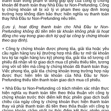
thanh toán trong phạm vi đóng góp quỹ của công ty chứng
khoán để thanh toán thay Nhà Đầu tư Non-Prefunding. Công
ty chứng khoán sẽ bị xử lý vi phạm theo quy định trong
trường hợp không đảm bảo thực hiện nghĩa vụ thanh toán
thay Nhà Đầu tư Non-Prefunding nêu trên.
(Lưu ý, hoạt động thanh toán cho Nhà Đầu tư Non-
Prefunding không đủ tiền trên tài khoản không phải là hoạt
động cho vay trong giao dịch ký quỹ tại công ty chứng khoán
theo quy định).
+ Công ty chứng khoán được phong tỏa, giải tỏa hoặc yêu
cầu ngân hàng lưu ký (trường hợp nhà đầu tư mở tài khoản
lưu ký tại ngân hàng lưu ký) phong tỏa, giải tỏa số lượng cổ
phiếu đã nhận về từ giao dịch mua cổ phiếu thiếu tiền, tương
ứng với số tiền mà công ty chứng khoán đã thanh toán thay.
Việc phong tỏa, giải tỏa chứng khoán trong trường hợp này
được thực hiện trên tài khoản của Nhà Đầu tư Non-
Prefunding thiếu tiền thanh toán giao dịch mua cổ phiếu.
+ Nhà Đầu tư Non-Prefunding có trách nhiệm xác nhận thực
hiện nghĩa vụ thanh toán tiền theo thỏa thuận với công ty
chứng khoán trước thời điểm kết thúc phiên giao dịch buổi
chiều của ngày công ty chứng khoán thực hiện thanh toán
thay và phải thanh toán đủ tiền theo thỏa thuận với công ty
chứng khoán chậm nhất tại thời điểm kết thúc phiên giao