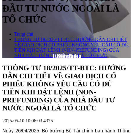
ĐẦU TƯ NƯỚC NGOÀI LÀ
TỔ CHỨC
Trang chủ
THÔNG TƯ 18/2025/TT-BTC: HƯỚNG DẪN CHI TIẾT
VỀ GIAO DỊCH CỔ PHIẾU KHÔNG YÊU CẦU CÓ ĐỦ
TIỀN KHI ĐẶT LỆNH (NON-PREFUNDING) CỦA
Tuyển dụng
Hỏi đáp
Đội ngũ
Liên hệ
NHÀ ĐẦU TƯ NƯỚC NGOÀI LÀ TỔ CHỨC
THÔNG TƯ 18/2025/TT-BTC: HƯỚNG
DẪN CHI TIẾT VỀ GIAO DỊCH CỔ
PHIẾU KHÔNG YÊU CẦU CÓ ĐỦ
TIỀN KHI ĐẶT LỆNH (NON-
PREFUNDING) CỦA NHÀ ĐẦU TƯ
NƯỚC NGOÀI LÀ TỔ CHỨC
2025-05-10 10:06:03
4375
Ngày 26/04/2025, Bộ trưởng Bộ Tài chính ban hành Thông