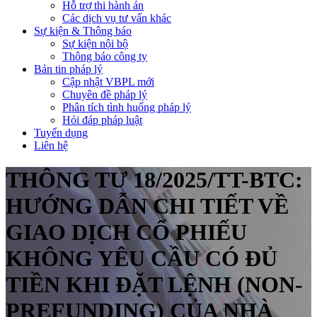
Hỗ trợ thi hành án
Các dịch vụ tư vấn khác
Sự kiện & Thông báo
Sự kiện nội bộ
Thông báo công ty
Bản tin pháp lý
Cập nhật VBPL mới
Chuyên đề pháp lý
Phân tích tình huống pháp lý
Hỏi đáp pháp luật
Tuyển dụng
Liên hệ
THÔNG TƯ 18/2025/TT-BTC:
HƯỚNG DẪN CHI TIẾT VỀ
GIAO DỊCH CỔ PHIẾU
KHÔNG YÊU CẦU CÓ ĐỦ
TIỀN KHI ĐẶT LỆNH (NON-
PREFUNDING) CỦA NHÀ