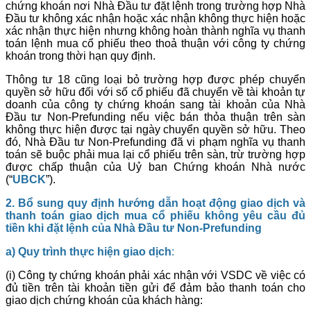
chứng khoán nơi Nhà Đầu tư đặt lệnh trong trường hợp Nhà
Đầu tư không xác nhận hoặc xác nhận không thực hiện hoặc
xác nhận thực hiện nhưng không hoàn thành nghĩa vụ thanh
toán lệnh mua cổ phiếu theo thoả thuận với công ty chứng
khoán trong thời hạn quy định.
Thông tư 18 cũng loại bỏ trường hợp được phép chuyển
quyền sở hữu đối với số cổ phiếu đã chuyển về tài khoản tự
doanh của công ty chứng khoán sang tài khoản của Nhà
Đầu tư Non-Prefunding nếu việc bán thỏa thuận trên sàn
không thực hiện được tại ngày chuyển quyền sở hữu. Theo
đó, Nhà Đầu tư Non-Prefunding đã vi phạm nghĩa vụ thanh
toán sẽ buộc phải mua lại cổ phiếu trên sàn, trừ trường hợp
được chấp thuận của Uỷ ban Chứng khoán Nhà nước
(“
UBCK
”).
2. Bổ
sung
quy định hướng dẫn hoạt động giao dịch và
thanh toán giao dịch mua cổ phiếu không yêu cầu đủ
tiền khi đặt lệnh của Nhà Đầu tư Non-Prefunding
a) Quy trình thực hiện giao dịch
:
(i) Công ty chứng khoán phải xác nhận với VSDC về việc có
đủ tiền trên tài khoản tiền gửi để đảm bảo thanh toán cho
giao dịch chứng khoán của khách hàng: