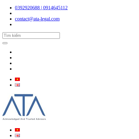
0392920688 | 0914645112
contact@ata-legal.com