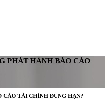
NG PHÁT HÀNH BÁO CÁO
 CÁO TÀI CHÍNH ĐÚNG HẠN?