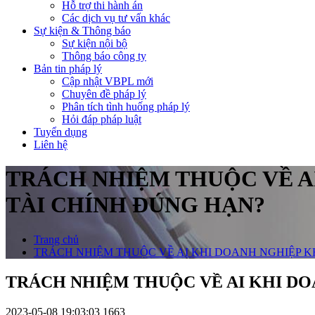
Hỗ trợ thi hành án
Các dịch vụ tư vấn khác
Sự kiện & Thông báo
Sự kiện nội bộ
Thông báo công ty
Bản tin pháp lý
Cập nhật VBPL mới
Chuyên đề pháp lý
Phân tích tình huống pháp lý
Hỏi đáp pháp luật
Tuyển dụng
Liên hệ
TRÁCH NHIỆM THUỘC VỀ A
TÀI CHÍNH ĐÚNG HẠN?
Trang chủ
TRÁCH NHIỆM THUỘC VỀ AI KHI DOANH NGHIỆP 
TRÁCH NHIỆM THUỘC VỀ AI KHI D
2023-05-08 19:03:03
1663