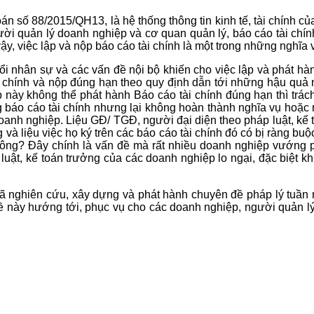
toán số 88/2015/QH13, là hệ thống thông tin kinh tế, tài chính 
ười quản lý doanh nghiệp và cơ quan quản lý, báo cáo tài chính
ậy, việc lập và nộp báo cáo tài chính là một trong những nghĩa
ổi nhân sự và các vấn đề nội bộ khiến cho việc lập và phát hà
i chính và nộp đúng hạn theo quy định dẫn tới những hậu quả n
p này không thể phát hành Báo cáo tài chính đúng hạn thì trá
g báo cáo tài chính nhưng lại không hoàn thành nghĩa vụ hoặc
doanh nghiệp. Liệu GĐ/ TGĐ, người đại diện theo pháp luật, kế 
và liệu việc họ ký trên các báo cáo tài chính đó có bị ràng buộc
ông? Đây chính là vấn đề mà rất nhiều doanh nghiệp vướng phả
uật, kế toán trưởng của các doanh nghiệp lo ngại, đặc biệt kh
 đã nghiên cứu, xây dựng và phát hành chuyên đề pháp lý tuần 
này hướng tới, phục vụ cho các doanh nghiệp, người quản lý d