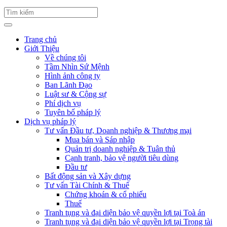
Trang chủ
Giới Thiệu
Về chúng tôi
Tầm Nhìn Sứ Mệnh
Hình ảnh công ty
Ban Lãnh Đạo
Luật sư & Cộng sự
Phí dịch vụ
Tuyên bố pháp lý
Dịch vụ pháp lý
Tư vấn Đầu tư, Doanh nghiệp & Thương mại
Mua bán và Sáp nhập
Quản trị doanh nghiệp & Tuân thủ
Cạnh tranh, bảo vệ người tiêu dùng
Đầu tư
Bất động sản và Xây dựng
Tư vấn Tài Chính & Thuế
Chứng khoán & cổ phiếu
Thuế
Tranh tụng và đại diện bảo vệ quyền lợi tại Toà án
Tranh tụng và đại diện bảo vệ quyền lợi tại Trọng tài