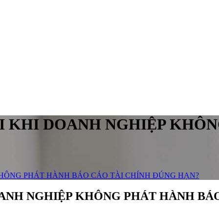
I KHI DOANH NGHIỆP KHÔ
KHÔNG PHÁT HÀNH BÁO CÁO TÀI CHÍNH ĐÚNG HẠN?
OANH NGHIỆP KHÔNG PHÁT HÀNH BÁO