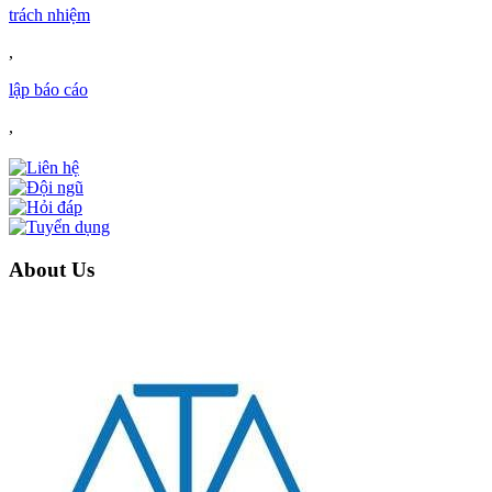
trách nhiệm
,
lập báo cáo
,
About Us