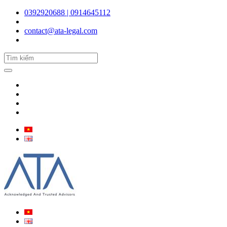
0392920688 | 0914645112
contact@ata-legal.com