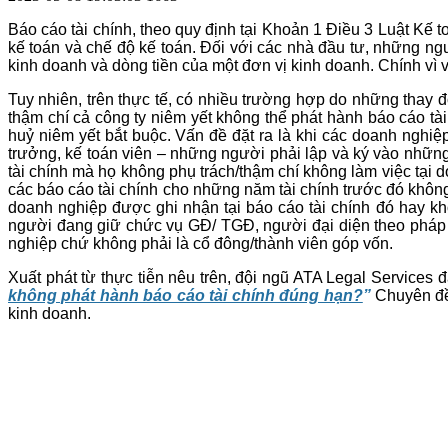
Báo cáo tài chính, theo quy định tại Khoản 1 Điều 3 Luật Kế 
kế toán và chế độ kế toán. Đối với các nhà đầu tư, những ng
kinh doanh và dòng tiền của một đơn vị kinh doanh. Chính vì v
Tuy nhiên, trên thực tế, có nhiều trường hợp do những thay đ
thậm chí cả công ty niêm yết không thể phát hành báo cáo tà
huỷ niêm yết bắt buộc. Vấn đề đặt ra là khi các doanh nghiệ
trưởng, kế toán viên – những người phải lập và ký vào nhữn
tài chính mà họ không phụ trách/thậm chí không làm việc tại 
các báo cáo tài chính cho những năm tài chính trước đó không 
doanh nghiệp được ghi nhận tại báo cáo tài chính đó hay kh
người đang giữ chức vụ GĐ/ TGĐ, người đại diện theo pháp l
nghiệp chứ không phải là cổ đông/thành viên góp vốn.
Xuất phát từ thực tiễn nêu trên, đội ngũ ATA Legal Services
không phát hành báo cáo tài chính đúng hạn?
”
Chuyên đề 
kinh doanh.