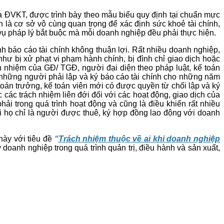
của ĐVKT, được trình bày theo mẫu biểu quy định tại chuẩn mực
 là cơ sở vô cùng quan trọng để xác định sức khoẻ tài chính,
 vụ pháp lý bắt buộc mà mỗi doanh nghiệp đều phải thực hiện.
nh báo cáo tài chính không thuận lợi. Rất nhiều doanh nghiệp,
hư bị xử phạt vi phạm hành chính, bị đình chỉ giao dịch hoặc
ch nhiệm của GĐ/ TGĐ, người đại diện theo pháp luật, kế toán
 những người phải lập và ký báo cáo tài chính cho những năm
toán trưởng, kế toán viên mới có được quyền từ chối lập và ký
 các trách nhiệm liên đới đối với các hoạt động, giao dịch của
i trong quá trình hoạt động và cũng là điều khiến rất nhiều
i họ chỉ là người được thuê, ký hợp đồng lao động với doanh
này với tiêu đề
“
Trách nhiệm thuộc về ai khi doanh nghiệp
oanh nghiệp trong quá trình quản trị, điều hành và sản xuất,