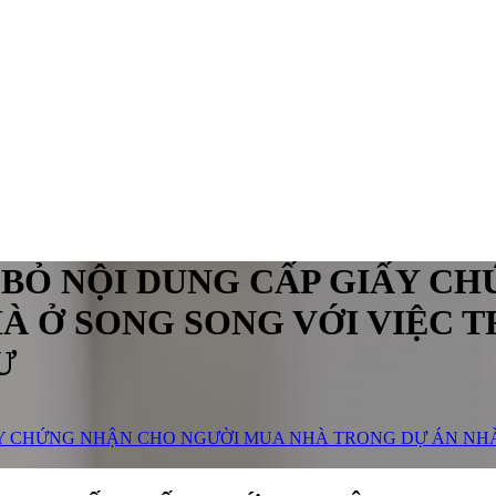
NỘI BỎ NỘI DUNG CẤP GIẤY 
À Ở SONG SONG VỚI VIỆC T
Ư
GIẤY CHỨNG NHẬN CHO NGƯỜI MUA NHÀ TRONG DỰ ÁN NH