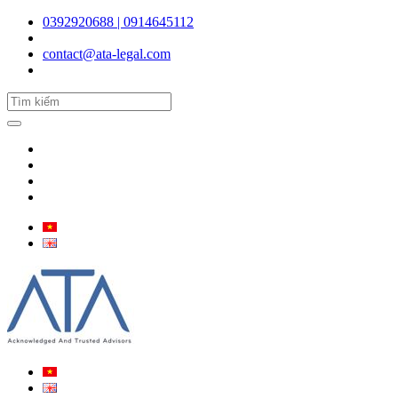
0392920688 | 0914645112
contact@ata-legal.com