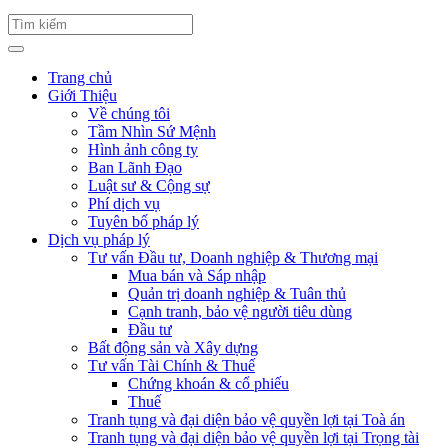
Trang chủ
Giới Thiệu
Về chúng tôi
Tầm Nhìn Sứ Mệnh
Hình ảnh công ty
Ban Lãnh Đạo
Luật sư & Cộng sự
Phí dịch vụ
Tuyên bố pháp lý
Dịch vụ pháp lý
Tư vấn Đầu tư, Doanh nghiệp & Thương mại
Mua bán và Sáp nhập
Quản trị doanh nghiệp & Tuân thủ
Cạnh tranh, bảo vệ người tiêu dùng
Đầu tư
Bất động sản và Xây dựng
Tư vấn Tài Chính & Thuế
Chứng khoán & cổ phiếu
Thuế
Tranh tụng và đại diện bảo vệ quyền lợi tại Toà án
Tranh tụng và đại diện bảo vệ quyền lợi tại Trọng tài