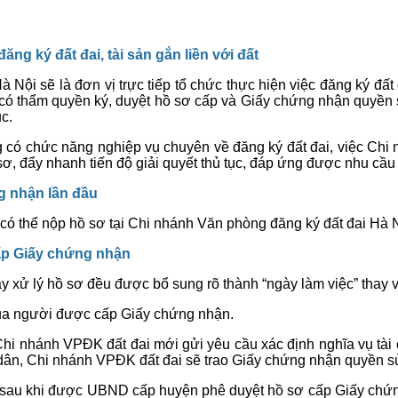
ăng ký đất đai, tài sản gắn liền với đất
ội sẽ là đơn vị trực tiếp tổ chức thực hiện việc đăng ký đất đa
có thẩm quyền ký, duyệt hồ sơ cấp và Giấy chứng nhận quyền
ục.
ng có chức năng nghiệp vụ chuyên về đăng ký đất đai, việc Ch
ơ, đẩy nhanh tiến độ giải quyết thủ tục, đáp ứng được nhu cầu
g nhận lần đầu
 có thể nộp hồ sơ tại Chi nhánh Văn phòng đăng ký đất đai Hà N
 cấp Giấy chứng nhận
ày xử lý hồ sơ đều được bổ sung rõ thành “ngày làm việc” thay v
h của người được cấp Giấy chứng nhận.
i nhánh VPĐK đất đai mới gửi yêu cầu xác định nghĩa vụ tài ch
 dân, Chi nhánh VPĐK đất đai sẽ trao Giấy chứng nhận quyền s
gay sau khi được UBND cấp huyện phê duyệt hồ sơ cấp Giấy ch