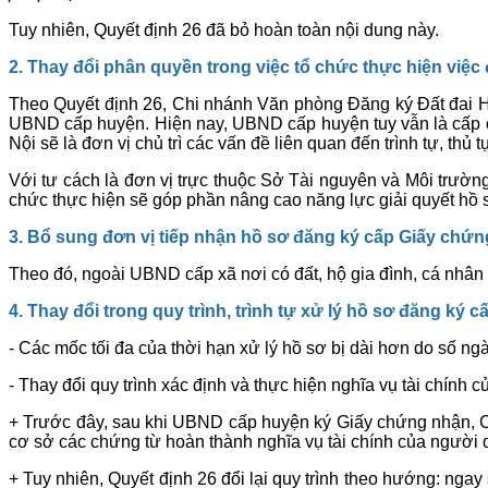
Tuy nhiên, Quyết định 26 đã bỏ hoàn toàn nội dung này.
2. Thay đổi phân quyền trong việc tổ chức thực hiện việc đ
Theo Quyết định 26, Chi nhánh Văn phòng Đăng ký Đất đai Hà N
UBND cấp huyện. Hiện nay, UBND cấp huyện tuy vẫn là cấp 
Nội sẽ là đơn vị chủ trì các vấn đề liên quan đến trình tự, thủ t
Với tư cách là đơn vị trực thuộc Sở Tài nguyên và Môi trườ
chức thực hiện sẽ góp phần nâng cao năng lực giải quyết hồ s
3. Bổ sung đơn vị tiếp nhận hồ sơ đăng ký cấp Giấy chứn
Theo đó, ngoài UBND cấp xã nơi có đất, hộ gia đình, cá nhân
4. Thay đổi trong quy trình, trình tự xử lý hồ sơ đăng ký
- Các mốc tối đa của thời hạn xử lý hồ sơ bị dài hơn do số ng
- Thay đổi quy trình xác định và thực hiện nghĩa vụ tài chín
+ Trước đây, sau khi UBND cấp huyện ký Giấy chứng nhận, Ch
cơ sở các chứng từ hoàn thành nghĩa vụ tài chính của người
+ Tuy nhiên, Quyết định 26 đổi lại quy trình theo hướng: n