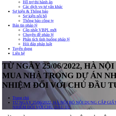
Hỗ trợ thi hành án
Các dịch vụ tư vấn khác
Sự kiện & Thông báo
Sự kiện nội bộ
Thông báo công ty
Bản tin pháp lý
Cập nhật VBPL mới
Chuyên đề pháp lý
Phân tích tình huống pháp lý
Hỏi đáp pháp luật
Tuyển dụng
Liên hệ
TỪ NGÀY 25/06/2022, HÀ 
MUA NHÀ TRONG DỰ ÁN NH
NHIỆM ĐỐI VỚI CHỦ ĐẦU T
Trang chủ
TỪ NGÀY 25/06/2022, HÀ NỘI BỎ NỘI DUNG CẤP 
NHIỆM ĐỐI VỚI CHỦ ĐẦU TƯ