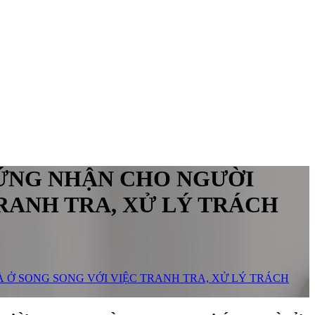
CHỨNG NHẬN CHO NGƯỜI
RANH TRA, XỬ LÝ TRÁCH
À Ở SONG SONG VỚI VIỆC TRANH TRA, XỬ LÝ TRÁCH