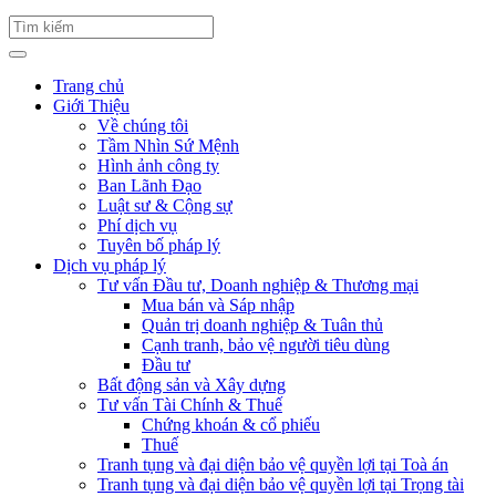
Trang chủ
Giới Thiệu
Về chúng tôi
Tầm Nhìn Sứ Mệnh
Hình ảnh công ty
Ban Lãnh Đạo
Luật sư & Cộng sự
Phí dịch vụ
Tuyên bố pháp lý
Dịch vụ pháp lý
Tư vấn Đầu tư, Doanh nghiệp & Thương mại
Mua bán và Sáp nhập
Quản trị doanh nghiệp & Tuân thủ
Cạnh tranh, bảo vệ người tiêu dùng
Đầu tư
Bất động sản và Xây dựng
Tư vấn Tài Chính & Thuế
Chứng khoán & cổ phiếu
Thuế
Tranh tụng và đại diện bảo vệ quyền lợi tại Toà án
Tranh tụng và đại diện bảo vệ quyền lợi tại Trọng tài