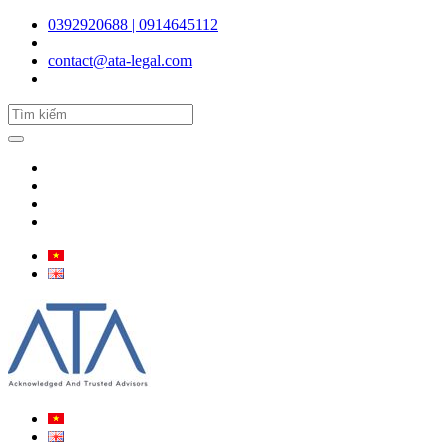
0392920688 | 0914645112
contact@ata-legal.com