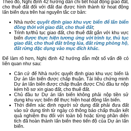
Theo đó, Nghị định 42 hướng dẫn chi tiết hoạt động giao đất,
cho thuê đất đối với đất đai được hình thành từ hoạt động
lấn biển dựa trên hai nguyên tắc cơ bản:
Nhà nước
quyết định giao khu vực biển để lấn biển
đồng thời với giao đất, cho thuê đất
;
Trình tự/thủ tục giao đất, cho thuê đất gắn với khu vực
biển
được thực hiện tương ứng với trình tự, thủ tục
giao đất, cho thuê đất trồng lúa, đất rừng phòng hộ,
đất rừng đặc dụng vào mục đích khác.
Để làm rõ hơn, Nghị định 42 hướng dẫn một số vấn đề có
liên quan như sau:
Căn cứ để Nhà nước quyết định giao khu vực biển là
Dự án lấn biển được chấp thuận. Tài liệu chứng minh
Dự án lấn biển được chấp thuận được Chủ đầu tư nộp
kèm hồ sơ xin giao đất, cho thuê đất.
Chủ đầu tư Dự án lấn biển không phải nộp tiền sử
dụng khu vực biển để thực hiện hoạt động lấn biển.
Thời điểm xác định người sử dụng đất phải đưa đất
vào sử dụng tính từ ngày có thông báo chấp thuận kết
quả nghiệm thu đối với toàn bộ hoặc từng phần diện
tích đã hoàn thành lấn biển theo tiến độ của Dự án lấn
biển.