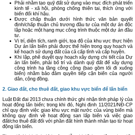
Phải nhằm tạo quỹ đất sử dụng vào mục đích phát triển
kinh tế - xã hội, phòng chống thiên tai, thích ứng với
biến đổi khí hậu.
Được chấp thuận dưới hình thức văn bản quyết
định/chấp thuận chủ trương đầu tư của một dự án độc
lập hoặc một hạng mục công trình thuộc một dự án đầu
tư.
Vị trí, diện tích, ranh giới, tọa độ của khu vực thực hiện
Dự án lấn biển phải được thể hiện trong quy hoạch và
kế hoạch sử dụng đất của cả cấp tỉnh và cấp huyện.
Khi lập, phê duyệt quy hoạch xây dựng chi tiết của Dự
án lấn biển, phải bố trí và dành quỹ đất để xây dựng
công trình hạ tầng công cộng (bao gồm lối đi xuống
biển) nhằm bảo đảm quyền tiếp cận biển của người
dân, cộng đồng.
2. Giao đất, cho thuê đất, giao khu vực biển để lấn biển
Luật Đất đai 2013 chưa chính thức ghi nhận tính pháp lý của
hoạt động lấn biển; trong khi đó, Nghị định 11/2021/NĐ-CP
chỉ quy định việc giao khu vực mặt nước của vùng biển mà
không quy định về hoạt động san lấp biển và việc giao
đất/cho thuê đất đối với phần đất hình thành nhân tạo từ hoạt
động lấn biển.