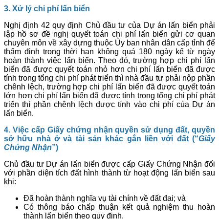
3. Xử lý chi phí lấn biển
Nghị định 42 quy định Chủ đầu tư của Dự án lấn biển phải
lập hồ sơ đề nghị quyết toán chi phí lấn biển gửi cơ quan
chuyên môn về xây dựng thuộc Ủy ban nhân dân cấp tỉnh để
thẩm định trong thời hạn không quá 180 ngày kể từ ngày
hoàn thành việc lấn biển. Theo đó, trường hợp chi phí lấn
biển đã được quyết toán nhỏ hơn chi phí lấn biển đã được
tính trong tổng chi phí phát triển thì nhà đầu tư phải nộp phần
chênh lệch, trường hợp chi phí lấn biển đã được quyết toán
lớn hơn chi phí lấn biển đã được tính trong tổng chi phí phát
triển thì phần chênh lệch được tính vào chi phí của Dự án
lấn biển.
4. Việc cấp Giấy chứng nhận quyền sử dụng đất, quyền
sở hữu nhà ở và tài sản khác gắn liền với đất (“
Giấy
Chứng Nhận
”)
Chủ đầu tư Dự án lấn biển được cấp Giấy Chứng Nhận đối
với phần diện tích đất hình thành từ hoạt động lấn biển sau
khi:
Đã hoàn thành nghĩa vụ tài chính về đất đai; và
Có thông báo chấp thuận kết quả nghiệm thu hoàn
thành lấn biển theo quy định.