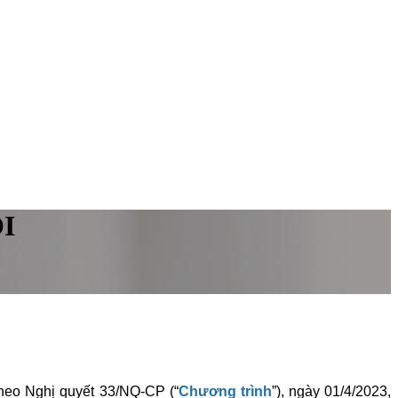
̣I
i theo Nghị quyết 33/NQ-CP (“
Chương trình
”), ngày 01/4/2023,