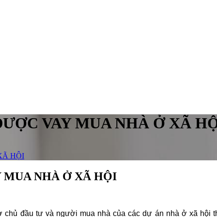
ĐƯỢC VAY MUA NHÀ Ở XÃ HÔ
Ã HỘI
 MUA NHÀ Ở XÃ HỘI
ợ chủ đầu tư và người mua nhà của các dự án nhà ở xã hộ