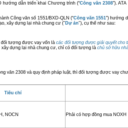
ướng dẫn triển khai Chương trình (“
Công văn 2308
”). ATA
n hành Công văn số 1551/BXD-QLN (“
Công văn 1551
”) hướng dâ
 tạo, xây dựng lại nhà chung cư ("
Dự án
"), cụ thể như sau:
ối tượng được vay vốn là
các đối
tượng
được giải
quyết cho t
ạo, xây dựng lại nhà chung cư, chỉ có đối tượng là
chủ sở hữu nha
o Công văn 2308 và quy định pháp luật, thì đối tượng được vay chươ
Tiêu
chí
XH, NOCN
Phải có hợp đồng mua NOXH