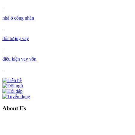
,
nhà ở công nhân
,
đối tượng vay
,
điều kiện vay vốn
,
About Us