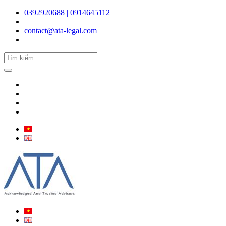
0392920688 | 0914645112
contact@ata-legal.com