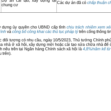
Dự án cải tạo, xây dựng lại
Các dự án đã có
chấp thuận c
chung cư
dựng ủy quyền cho UBND cấp tỉnh
chịu trách nhiệm xem xét
rình
và
công bố công khai các thủ tục pháp lý
trên cổng thông tin
ác đối tượng có nhu cầu, ngày 10/5/2023, Thủ tướng Chính p
ê mua nhà ở xã hội, xây dựng mới hoặc cải tạo sửa chữa nhà để
 nêu trên tại Ngân hàng Chính sách xã hội là
4,8%/năm kể tư
 trên).