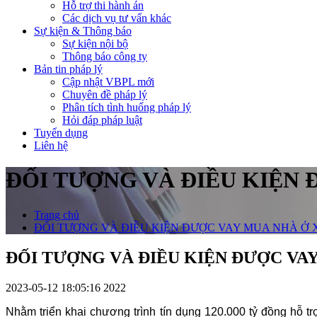
Hỗ trợ thi hành án
Các dịch vụ tư vấn khác
Sự kiện & Thông báo
Sự kiện nội bộ
Thông báo công ty
Bản tin pháp lý
Cập nhật VBPL mới
Chuyên đề pháp lý
Phân tích tình huống pháp lý
Hỏi đáp pháp luật
Tuyển dụng
Liên hệ
ĐỐI TƯỢNG VÀ ĐIỀU KIỆN 
Trang chủ
ĐỐI TƯỢNG VÀ ĐIỀU KIỆN ĐƯỢC VAY MUA NHÀ Ở X
ĐỐI TƯỢNG VÀ ĐIỀU KIỆN ĐƯỢC VAY
2023-05-12 18:05:16
2022
Nhằm triển khai chương trình tín dụng 120.000 tỷ đồng hỗ tr