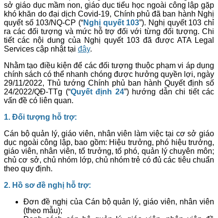
sở giáo dục mầm non, giáo dục tiểu học ngoài công lập gặp
khó khăn do đại dịch Covid-19, Chính phủ đã ban hành Nghị
quyết số 103/NQ-CP (“
Nghị quyết 103
”). Nghị quyết 103 chỉ
ra các đối tượng và mức hỗ trợ đối với từng đối tượng. Chi
tiết các nội dung của Nghị quyết 103 đã được ATA Legal
Services cập nhật tại
đây
.
Nhằm tạo điều kiện để các đối tượng thuộc phạm vi áp dụng
chính sách có thể nhanh chóng được hưởng quyền lợi, ngày
29/11/2022, Thủ tướng Chính phủ ban hành Quyết định số
24/2022/QĐ-TTg (“
Quyết định 24
”) hướng dẫn chi tiết các
vấn đề có liên quan.
1. Đối tượng hỗ trợ:
Cán bộ quản lý, giáo viên, nhân viên làm việc tại cơ sở giáo
dục ngoài công lập, bao gồm: Hiệu trưởng, phó hiệu trưởng,
giáo viên, nhân viên, tổ trưởng, tổ phó, quản lý chuyên môn;
chủ cơ sở, chủ nhóm lớp, chủ nhóm trẻ có đủ các tiêu chuẩn
theo quy định.
2. Hồ sơ đề nghị hỗ trợ:
Đơn đề nghị của Cán bộ quản lý, giáo viên, nhân viên
(theo mẫu);