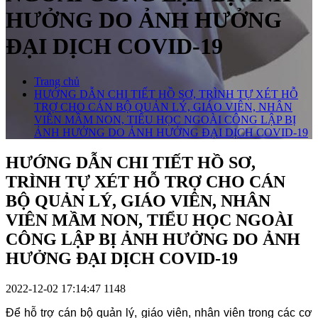
HƯỞNG DO ẢNH HƯỞNG
ĐẠI DỊCH COVID-19
Trang chủ
HƯỚNG DẪN CHI TIẾT HỒ SƠ, TRÌNH TỰ XÉT HỖ
TRỢ CHO CÁN BỘ QUẢN LÝ, GIÁO VIÊN, NHÂN
VIÊN MẦM NON, TIỂU HỌC NGOÀI CÔNG LẬP BỊ
ẢNH HƯỞNG DO ẢNH HƯỞNG ĐẠI DỊCH COVID-19
HƯỚNG DẪN CHI TIẾT HỒ SƠ,
TRÌNH TỰ XÉT HỖ TRỢ CHO CÁN
BỘ QUẢN LÝ, GIÁO VIÊN, NHÂN
VIÊN MẦM NON, TIỂU HỌC NGOÀI
CÔNG LẬP BỊ ẢNH HƯỞNG DO ẢNH
HƯỞNG ĐẠI DỊCH COVID-19
2022-12-02 17:14:47
1148
Để hỗ trợ cán bộ quản lý, giáo viên, nhân viên trong các cơ