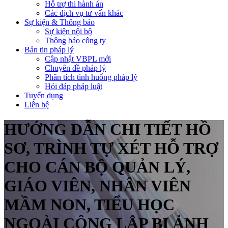
Hỗ trợ thi hành án
Các dịch vụ tư vấn khác
Sự kiện & Thông báo
Sự kiện nội bộ
Thông báo công ty
Bản tin pháp lý
Cập nhật VBPL mới
Chuyên đề pháp lý
Phân tích tình huống pháp lý
Hỏi đáp pháp luật
Tuyển dụng
Liên hệ
HƯỚNG DẪN CHI TIẾT HỒ
SƠ, TRÌNH TỰ XÉT HỖ TRỢ
CHO CÁN BỘ QUẢN LÝ,
GIÁO VIÊN, NHÂN VIÊN
MẦM NON, TIỂU HỌC
NGOÀI CÔNG LẬP BỊ ẢNH