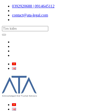
0392920688 | 0914645112
contact@ata-legal.com