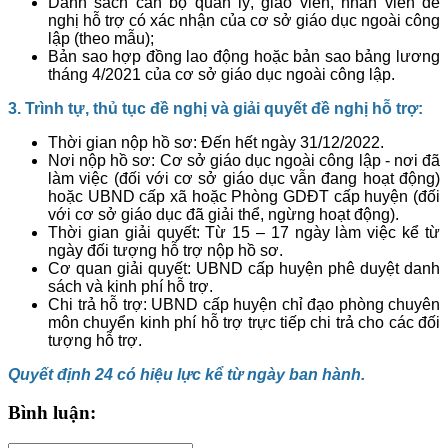
Danh sách cán bộ quản lý, giáo viên, nhân viên đề
nghị hỗ trợ có xác nhận của cơ sở giáo dục ngoài công
lập (theo mẫu);
Bản sao hợp đồng lao động hoặc bản sao bảng lương
tháng 4/2021 của cơ sở giáo dục ngoài công lập.
3. Trình tự, thủ tục đề nghị và giải quyết đề nghị hỗ trợ:
Thời gian nộp hồ sơ: Đến hết ngày 31/12/2022.
Nơi nộp hồ sơ: Cơ sở giáo dục ngoài công lập - nơi đã
làm việc (đối với cơ sở giáo dục vẫn đang hoạt động)
hoặc UBND cấp xã hoặc Phòng GDĐT cấp huyện (đối
với cơ sở giáo dục đã giải thể, ngừng hoạt động).
Thời gian giải quyết: Từ 15 – 17 ngày làm việc kể từ
ngày đối tượng hỗ trợ nộp hồ sơ.
Cơ quan giải quyết: UBND cấp huyện phê duyệt danh
sách và kinh phí hỗ trợ.
Chi trả hỗ trợ: UBND cấp huyện chỉ đạo phòng chuyên
môn chuyển kinh phí hỗ trợ trực tiếp chi trả cho các đối
tượng hỗ trợ.
Quyết định 24 có hiệu lực kể từ ngày ban hành.
Bình luận: