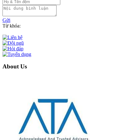
Gửi
Từ khóa:
About Us