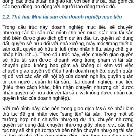
đồng, các thoả thuận đã giao kết với bên thứ ba, bao gồm cả
các hợp đồng lao động với người lao động trước đó.
1.2. Thứ hai: Mua tài sản của doanh nghiệp mục tiêu
Trong cấu trúc này, doanh nghiệp mục tiêu sẽ chuyển
nhượng các tài sản của mình cho bên mua. Các loại tài sản
phổ biến được giao dịch gồm dự án đầu tư, quyền sử dụng
đất, quyền sở hữu đối với nhà xưởng, máy móc/trang thiết bị
sản xuất, quyền sở hữu trí tuệ (như nhãn hiệu, sáng chế, giải
pháp hữu ích...). Theo cấu trúc này, việc chuyển giao quyền
sở hữu tài sản được khoanh vùng trong phạm vi tài sản
chuyển giao, không bao gồm và không đi kèm với việc
chuyển giao quyền về điều hành doanh nghiệp, quyền quản
trị đối với các vấn đề nội bộ của doanh nghiệp, quyền quản
trị con người, quản trị tài sản... tại doanh nghiệp mục tiêu
(hiểu theo cách khác, bên nhận chuyển nhượng chỉ được
nhận quyền sở hữu đối với tài sản, và không được nhận các
quyền khác của doanh nghiệp).
Với mô hình này, các bên trong giao dịch M&A sẽ phải làm
thủ tục để ghi nhận việc “sang tên” tài sản. Trong một số
trường hợp như chuyển nhượng dự án, chuyển nhượng
quyền sử dụng đất, chuyển nhượng giấy phép, v.v., các thủ
tục này sẽ khá phức tạp và bên nhận chuyển nhượng tài sản
có thể sẽ phải đáp ứng nhiều điều kiện theo quy định pháp