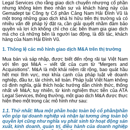
Legal Services cho rằng giao dịch chuyển nhượng cổ phần
nhưng không kèm theo nhân sự và khách hàng này của
Gemadept tại Công ty Cổ phần Cảng Nam Hải Đình Vũ là
một trong những giao dịch khá hi hữu trên thị trường và có
nhiều vấn đề pháp lý đặt ra, cần giải quyết nhằm đảm bảo
quyền và lợi ích không chỉ cho các bên tham gia giao dịch
mà cho cả những bên là người lao động, là đối tác, khách
hàng của Nam Hải Đình Vũ.
1. Thông lệ các mô hình giao dịch M&A trên thị trường
Mua bán và sáp nhập, được biết đến rộng rãi tại Việt Nam
với tên gọi M&A – viết tắt của cụm từ “Mergers and
Acquisitions”. M&A là một khái niệm rất rộng, bao quát hầu
hết mọi lĩnh vực, mọi khía cạnh của pháp luật về doanh
nghiệp, đầu tư, tài chính, kế toán. Pháp luật Việt Nam không
có định nghĩa, giải thích hoặc hướng dẫn chính thức, thống
nhất về M&A; tuy nhiên, từ kinh nghiệm thực tiễn của ATA
Legal Services, thông thường, một giao dịch M&A được thực
hiện theo một trong các mô hình như sau:
1.1. Thứ nhất: Mua một phần hoặc toàn bộ cổ phần/phần
vốn góp tại doanh nghiệp và nhận lại tương ứng toàn bộ
quyền lợi cũng như nghĩa vụ phát sinh từ hoạt động sản
xuất, kinh doanh, quản trị, điều hành của doanh nghiệp