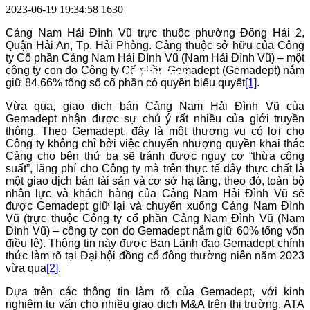
2023-06-19 19:34:58
1630
Cảng Nam Hải Đình Vũ trực thuộc phường Đông Hải 2,
Quận Hải An, Tp. Hải Phòng. Cảng thuộc sở hữu của Công
ty Cổ phần Cảng Nam Hải Đình Vũ (Nam Hải Đình Vũ) – một
công ty con do Công ty Cổ phần Gemadept (Gemadept) nắm
Tuyển dụng
Hỏi đáp
Đội ngũ
Liên hệ
giữ 84,66% tổng số cổ phần có quyền biểu quyết
[1]
.
Vừa qua, giao dịch bán Cảng Nam Hải Đình Vũ của
Gemadept nhận được sự chú ý rất nhiều của giới truyền
thông. Theo Gemadept, đây là một thương vụ có lợi cho
Công ty không chỉ bởi việc chuyển nhượng quyền khai thác
Cảng cho bên thứ ba sẽ tránh được nguy cơ “thừa công
suất”, lãng phí cho Công ty mà trên thực tế đây thực chất là
một giao dịch bán tài sản và cơ sở hạ tầng, theo đó, toàn bộ
nhân lực và khách hàng của Cảng Nam Hải Đình Vũ sẽ
được Gemadept giữ lại và chuyển xuống Cảng Nam Đình
Vũ (trực thuộc Công ty cổ phần Cảng Nam Đình Vũ (Nam
Đình Vũ) – công ty con do Gemadept nắm giữ 60% tổng vốn
điều lệ). Thông tin này được Ban Lãnh đạo Gemadept chính
thức làm rõ tại Đại hội đồng cổ đông thường niên năm 2023
vừa qua
[2]
.
Dựa trên các thông tin làm rõ của Gemadept, với kinh
nghiệm tư vấn cho nhiều giao dịch M&A trên thị trường, ATA