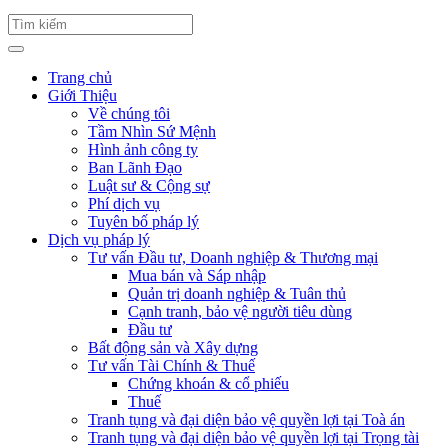
Trang chủ
Giới Thiệu
Về chúng tôi
Tầm Nhìn Sứ Mệnh
Hình ảnh công ty
Ban Lãnh Đạo
Luật sư & Cộng sự
Phí dịch vụ
Tuyên bố pháp lý
Dịch vụ pháp lý
Tư vấn Đầu tư, Doanh nghiệp & Thương mại
Mua bán và Sáp nhập
Quản trị doanh nghiệp & Tuân thủ
Cạnh tranh, bảo vệ người tiêu dùng
Đầu tư
Bất động sản và Xây dựng
Tư vấn Tài Chính & Thuế
Chứng khoán & cổ phiếu
Thuế
Tranh tụng và đại diện bảo vệ quyền lợi tại Toà án
Tranh tụng và đại diện bảo vệ quyền lợi tại Trọng tài