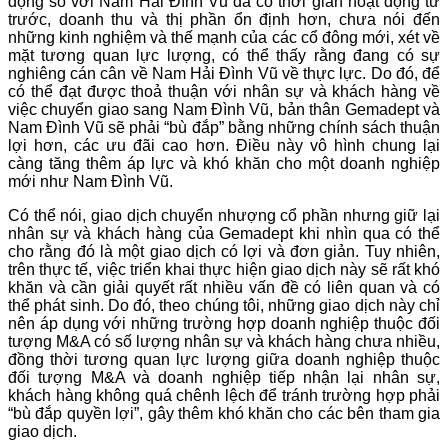
động so với Nam Hải Đình Vũ đã có thời gian hoạt động từ
trước, doanh thu và thị phần ổn định hơn, chưa nói đến
những kinh nghiệm và thế mạnh của các cổ đông mới, xét về
mặt tương quan lực lượng, có thể thấy rằng đang có sự
nghiêng cán cân về Nam Hải Đình Vũ về thực lực. Do đó, để
có thể đạt được thoả thuận với nhân sự và khách hàng về
việc chuyển giao sang Nam Đình Vũ, bản thân Gemadept và
Nam Đình Vũ sẽ phải “bù đắp” bằng những chính sách thuận
lợi hơn, các ưu đãi cao hơn. Điều này vô hình chung lại
càng tăng thêm áp lực và khó khăn cho một doanh nghiệp
mới như Nam Đình Vũ.
Có thể nói, giao dịch chuyển nhượng cổ phần nhưng giữ lại
nhân sự và khách hàng của Gemadept khi nhìn qua có thể
cho rằng đó là một giao dịch có lợi và đơn giản. Tuy nhiên,
trên thực tế, việc triển khai thực hiện giao dịch này sẽ rất khó
khăn và cần giải quyết rất nhiều vấn đề có liên quan và có
thể phát sinh. Do đó, theo chúng tôi, những giao dịch này chỉ
nên áp dụng với những trường hợp doanh nghiệp thuộc đối
tượng M&A có số lượng nhân sự và khách hàng chưa nhiều,
đồng thời tương quan lực lượng giữa doanh nghiệp thuộc
đối tượng M&A và doanh nghiệp tiếp nhận lại nhân sự,
khách hàng không quá chênh lệch để tránh trường hợp phải
“bù đắp quyền lợi”, gây thêm khó khăn cho các bên tham gia
giao dịch.