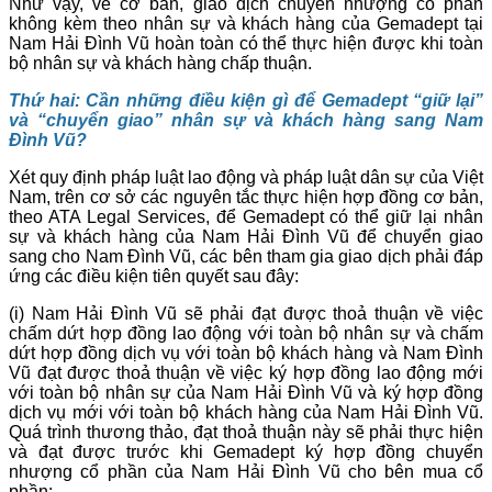
Như vậy, về cơ bản, giao dịch chuyển nhượng cổ phần
không kèm theo nhân sự và khách
hàng của Gemadept tại
Nam Hải Đình Vũ hoàn toàn có thể thực hiện được khi toàn
bộ nhân sự và khách hàng chấp thuận.
Thứ hai: Cần những điều kiện gì để Gemadept “giữ lại”
và “chuyển giao” nhân sự và khách hàng sang Nam
Đình Vũ?
Xét quy định pháp luật lao động và pháp luật dân sự của Việt
Nam, trên cơ sở các nguyên tắc thực hiện hợp đồng cơ bản,
theo ATA Legal Services, để Gemadept có thể giữ lại nhân
sự và khách hàng của Nam Hải Đình Vũ để chuyển giao
sang cho Nam Đình Vũ, các bên tham gia giao dịch phải đáp
ứng các điều kiện tiên quyết sau đây:
(i) Nam Hải Đình Vũ sẽ phải đạt được thoả thuận về việc
chấm dứt hợp đồng lao động với toàn bộ nhân sự và chấm
dứt hợp đồng dịch vụ với toàn bộ khách hàng và Nam Đình
Vũ đạt được thoả thuận về việc ký hợp đồng lao động mới
với toàn bộ nhân sự của Nam Hải Đình Vũ và ký hợp đồng
dịch vụ mới với toàn bộ khách hàng của Nam Hải Đình Vũ.
Quá trình thương thảo, đạt thoả thuận này sẽ phải thực hiện
và đạt được trước khi Gemadept ký hợp đồng chuyển
nhượng cổ phần của Nam Hải Đình Vũ cho bên mua cổ
phần;