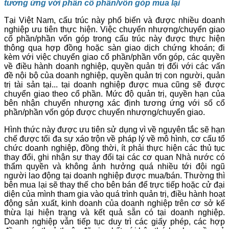
tương ứng với phần cổ phần/vốn góp mua lại
Tại Việt Nam, cấu trúc này phổ biến và được nhiều doanh
nghiệp ưu tiên thực hiện. Việc chuyển nhượng/chuyển giao
cổ phần/phần vốn góp trong cấu trúc này được thực hiện
thông qua hợp đồng hoặc sàn giao dịch chứng khoán; đi
kèm với việc chuyển giao cổ phần/phần vốn góp, các quyền
về điều hành doanh nghiệp, quyền quản trị đối với các vấn
đề nội bộ của doanh nghiệp, quyền quản trị con người, quản
trị tài sản tại... tại doanh nghiệp được mua cũng sẽ được
chuyển giao theo cổ phần. Mức độ quản trị, quyền hạn của
bên nhận chuyển nhượng xác định tương ứng với số cổ
phần/phần vốn góp được chuyển nhượng/chuyển giao.
Hình thức này được ưu tiên sử dụng vì về nguyên tắc sẽ hạn
chế được tối đa sự xáo trộn về pháp lý về mô hình, cơ cấu tổ
chức doanh nghiệp, đồng thời, ít phải thực hiện các thủ tục
thay đổi, ghi nhận sự thay đổi tại các cơ quan Nhà nước có
thẩm quyền và không ảnh hưởng quá nhiều tới đội ngũ
người lao động tại doanh nghiệp được mua/bán. Thường thì
bên mua lại sẽ thay thế cho bên bán để trực tiếp hoặc cử đại
diện của mình tham gia vào quá trình quản trị, điều hành hoạt
động sản xuất, kinh doanh của doanh nghiệp trên cơ sở kế
thừa lại hiện trạng và kết quả sẵn có tại doanh nghiệp.
Doanh nghiệp vẫn tiếp tục duy trì các giấy phép, các hợp