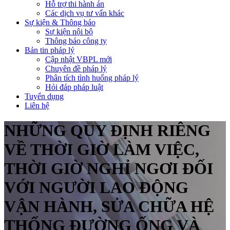
Hỗ trợ thi hành án
Các dịch vụ tư vấn khác
Sự kiện & Thông báo
Sự kiện nội bộ
Thông báo công ty
Bản tin pháp lý
Cập nhật VBPL mới
Chuyên đề pháp lý
Phân tích tình huống pháp lý
Hỏi đáp pháp luật
Tuyển dụng
Liên hệ
NHỮNG QUY ĐỊNH RIÊNG
VỀ THỜI GIỜ LÀM VIỆC,
THỜI GIỜ NGHỈ NGƠI ĐỐI
VỚI NGƯỜI LAO ĐỘNG
VẬN HÀNH, SỬA CHỮA HỆ
THỐNG ĐƯỜNG ỐNG VÀ