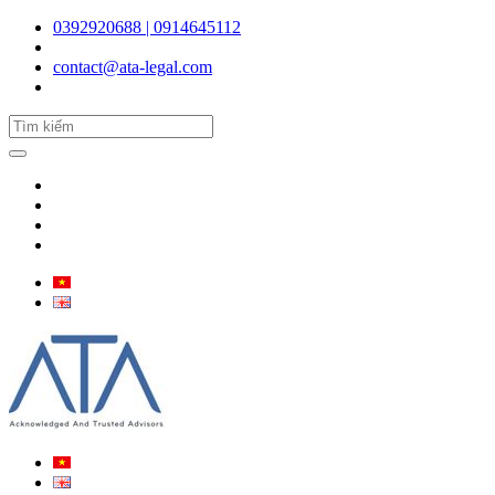
0392920688 | 0914645112
contact@ata-legal.com