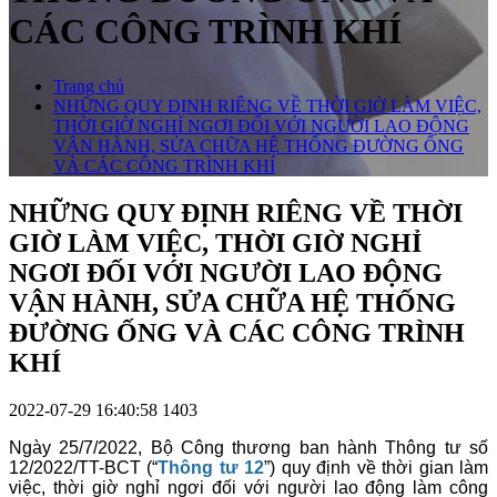
CÁC CÔNG TRÌNH KHÍ
Trang chủ
NHỮNG QUY ĐỊNH RIÊNG VỀ THỜI GIỜ LÀM VIỆC,
THỜI GIỜ NGHỈ NGƠI ĐỐI VỚI NGƯỜI LAO ĐỘNG
VẬN HÀNH, SỬA CHỮA HỆ THỐNG ĐƯỜNG ỐNG
VÀ CÁC CÔNG TRÌNH KHÍ
NHỮNG QUY ĐỊNH RIÊNG VỀ THỜI
GIỜ LÀM VIỆC, THỜI GIỜ NGHỈ
NGƠI ĐỐI VỚI NGƯỜI LAO ĐỘNG
VẬN HÀNH, SỬA CHỮA HỆ THỐNG
ĐƯỜNG ỐNG VÀ CÁC CÔNG TRÌNH
KHÍ
2022-07-29 16:40:58
1403
Ngày 25/7/2022, Bộ Công thương ban hành Thông tư số
12/2022/TT-BCT (“
Thông tư 12
”) quy định về thời gian làm
việc, thời giờ nghỉ ngơi đối với người lao động làm công